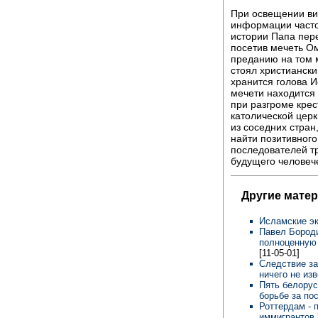
При освещении ви
информации часто
истории Папа пер
посетив мечеть О
преданию на том м
стоял христиански
хранится голова И
мечети находится
при разгроме крес
католической церк
из соседних стран
найти позитивног
последователей т
будущего человеч
Другие мате
Исламские эк
Павел Бороди
полноценную 
[11-05-01]
Следствие за
ничего не из
Пять белорус
борьбе за по
Роттердам - 
иммигрантов