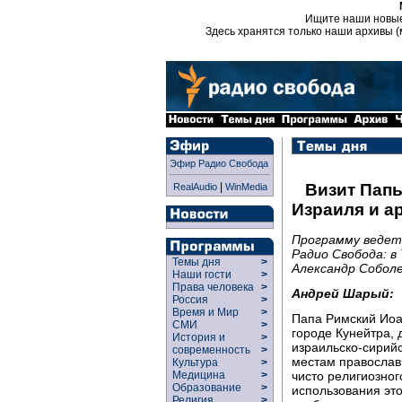
Ищите наши новы
Здесь хранятся только наши архивы (
Эфир Радио Свобода
|
Визит Папы
RealAudio
WinMedia
Израиля и а
Программу ведет
Радио Свобода: в 
Темы дня
>
Александр Соболе
Наши гости
>
Права человека
>
Андрей Шарый:
Россия
>
Время и Мир
>
Папа Римский Иоа
СМИ
>
городе Кунейтра,
История и
>
израильско-сирий
современность
>
местам православн
Культура
>
чисто религиозног
Медицина
>
Образование
>
использования это
Религия
>