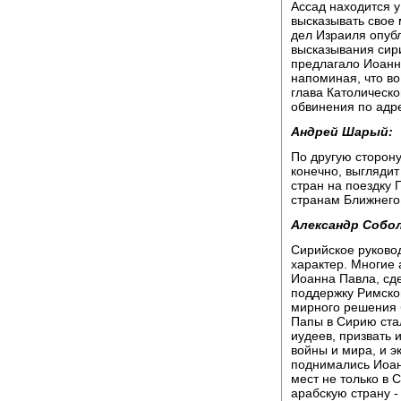
Ассад находится у
высказывать свое
дел Израиля опуб
высказывания сири
предлагало Иоанн
напоминая, что во
глава Католическо
обвинения по адре
Андрей Шарый:
По другую сторон
конечно, выглядит
стран на поездку 
странам Ближнего
Александр Собол
Сирийское руково
характер. Многие
Иоанна Павла, сд
поддержку Римско
мирного решения 
Папы в Сирию ста
иудеев, призвать 
войны и мира, и 
поднимались Иоан
мест не только в 
арабскую страну -