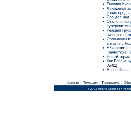
Реакция Кие
Лукашенко эк
своих предв
Процесс над
Отключение р
суверенитета
Реакция Груз
визового ре
Оргвыводы и
в матче с Ро
Абхазские вл
"зачисткой" 
Новый терак
Как Россия б
05-01]
Европейская 
Новости
Темы дня
Программы
Эфи
|
|
|
c 2004 Радио Свобода / Ради