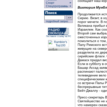
сообщает наш кор
Спорт
>
Спецпрограммы
>
Виктория Мунбл
Продолжается ист
Сирию. Визит, в х
порог мечети. В п
подробный запрос
Ватикана прибыл в
Израилем. Как со
Второй сам выбрал
ожесточенных изр
Поставьте ссылку на РС
помолиться о том,
Папу Римского вс
живущие на север
разделила их дере
сирийские флаги. 
Дамаск придал виз
Если в субботу в 
Башар Ассад заяви
распинают палести
телевидение вело 
специфическими к
со встречи Папы Р
беспрерывные титр
Бейт-Джаллу - оди
Пресс-секретарь 
Святейшество не 
что намерен сказа