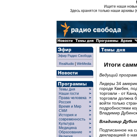
Ищите наши новы
Здесь хранятся только наши архивы (
Эфир Радио Свобода
|
Итоги самм
RealAudio
WinMedia
Ведущий программ
Лидеры 34 америк
городе Квебек, п
Темы дня
>
торговли - от Кан
Наши гости
>
торговли должна б
Права человека
>
Россия
>
войти только стр
Время и Мир
>
подробностями ко
СМИ
>
Владимир Дубинск
История и
>
современность
>
Владимир Дубин
Культура
>
Медицина
>
Подписанное на с
Образование
>
декларацией о нам
Религия
>