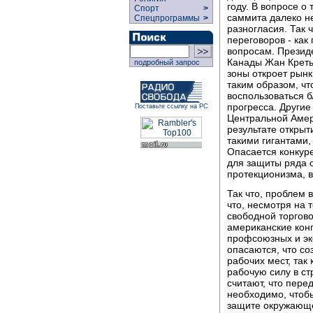
году. В вопросе о
Спорт
>
саммита далеко н
Спецпрограммы
>
разногласия. Так 
переговоров - как
вопросам. Презид
Канады Жан Кретье
подробный запрос
зоны откроет рын
таким образом, чт
воспользоваться б
прогресса. Другие
Поставьте ссылку на РС
Центральной Амери
результате открыт
такими гигантами,
Опасается конкур
для защиты ряда о
протекционизма, 
Так что, проблем 
что, несмотря на 
свободной торгово
американские кон
профсоюзных и эк
опасаются, что со
рабочих мест, так
рабочую силу в ст
считают, что пере
необходимо, чтоб
защите окружающе