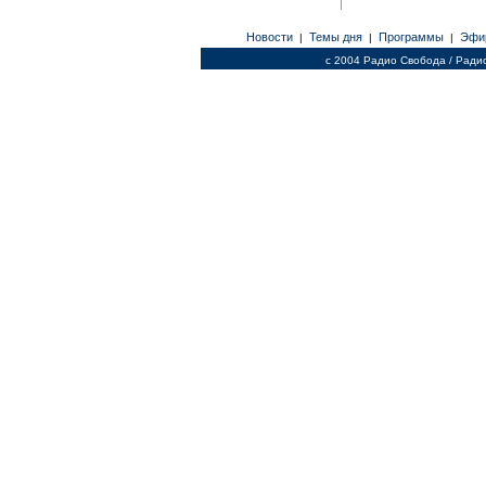
Новости
Темы дня
Программы
Эфи
|
|
|
c 2004 Радио Свобода / Ради