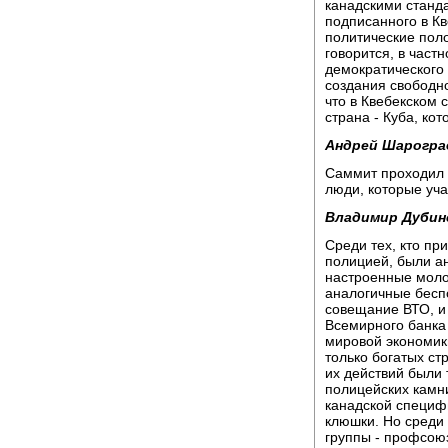
канадскими станд
подписанного в К
политические поло
говорится, в частн
демократического 
создания свободно
что в Квебекском 
страна - Куба, ко
Андрей Шарогра
Саммит проходил 
люди, которые уча
Владимир Дубин
Среди тех, кто пр
полицией, были ан
настроенные моло
аналогичные беспо
совещание ВТО, и 
Всемирного банка
мировой экономики
только богатых с
их действий были 
полицейских камни
канадской специф
клюшки. Но среди
группы - профсою