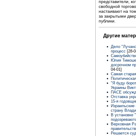
представители, ко
свободной торгов
настаивают на том
за закрытыми две
публики.
Другие мате
Дело "Лучанс
процесс
[28-0
Самоубийств
Юлия Тимоше
досрочном п
04-01]
Самая стара
Политическая
"Я буду боро
Украины Вик
ПАСЕ обсужд
Отставка укр
15-я годовщ
Израильские 
страну Влад
В установке 
подозреваютс
Верховная Ра
правительст
Решается су