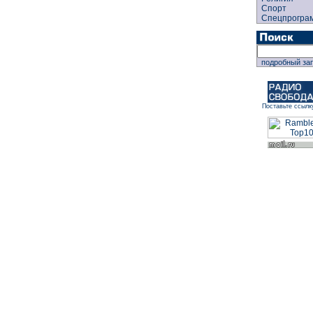
Спорт
Спецпрогра
подробный за
Поставьте ссылк