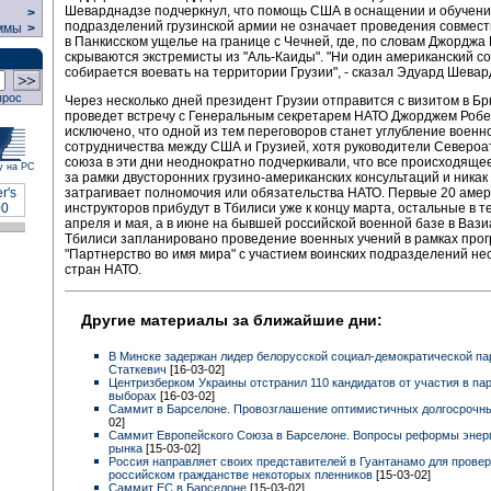
Шеварднадзе подчеркнул, что помощь США в оснащении и обучен
>
подразделений грузинской армии не означает проведения совмес
ммы
>
в Панкисском ущелье на границе с Чечней, где, по словам Джорджа
скрываются экстремисты из "Аль-Каиды". "Ни один американский с
собирается воевать на территории Грузии", - сказал Эдуард Шевар
прос
Через несколько дней президент Грузии отправится с визитом в Бр
проведет встречу с Генеральным секретарем НАТО Джорджем Робе
исключено, что одной из тем переговоров станет углубление военн
сотрудничества между США и Грузией, хотя руководители Североа
союза в эти дни неоднократно подчеркивали, что все происходяще
у на РС
за рамки двусторонних грузино-американских консультаций и никак
затрагивает полномочия или обязательства НАТО. Первые 20 амер
инструкторов прибудут в Тбилиси уже к концу марта, остальные в т
апреля и мая, а в июне на бывшей российской военной базе в Вази
Тбилиси запланировано проведение военных учений в рамках про
"Партнерство во имя мира" с участием воинских подразделений не
стран НАТО.
Другие материалы за ближайшие дни:
В Минске задержан лидер белорусской социал-демократической па
Статкевич
[16-03-02]
Центризберком Украины отстранил 110 кандидатов от участия в па
выборах
[16-03-02]
Саммит в Барселоне. Провозглашение оптимистичных долгосрочн
02]
Саммит Европейского Союза в Барселоне. Вопросы реформы энерг
рынка
[15-03-02]
Россия направляет своих представителей в Гуантанамо для провер
российском гражданстве некоторых пленников
[15-03-02]
Саммит ЕС в Барселоне
[15-03-02]