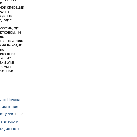
ии
тной операции
 Буша,
олдат не
днадзе.
юссель, где
ртсоном. Не
ого
тлантического
е не выходит
 не
иканских
ечение
ани близ
граммы
скольких
ртии Николай
рламентских
ых целей
[15-03-
етического
ки данных о