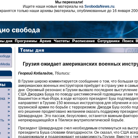
Мы переехали!
Ищите наши новые материалы на
SvobodaNews.ru
.
хранятся только наши архивы (материалы, опубликованные до 16 января 200
вобода
Грузия ожидает американских военных инстр
nMedia
Георгий Кобаладзе,
Тбилиси:
В Грузии широко комментируется сообщение о том, что большая г
американских военных инструкторов прибудет в страну уже в сам
дни. Огромный резонанс в Грузии вызвало последнее выступление
>
США Джорджа Буша по поводу шестимесячной годовщины атаки те
>
Вашингтон и Нью-Йорк, в ходе которого президент Буш подтвердил
века
>
направляет в Грузию 150 военных инструкторов для обучения и о
>
грузинской армии по борьбе с терроризмом. Джордж Буш особо под
р
>
его решение продиктовано желанием оказать поддержку президен
>
Шеварднадзе. Это пассаж, безусловно, останется важным факторо
>
непрекращающейся в Тбилиси внутриполитической борьбе.
сть
>
>
Президент Шеварднадзе счел необходимым откликнуться на выст
>
президента Буша словами благодарности. Он сказал, что США всег
ие
>
поддерживали и поддерживают независимость Грузии. Вместе с те
>