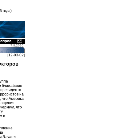
6 года)
7.8.2026
[12-03-02]
укторов
руппа
ые ближайшие
 президента
ррористов на
, что Америка
снащения
черкнул, что
ту
м в
упление
да
м Эдуард