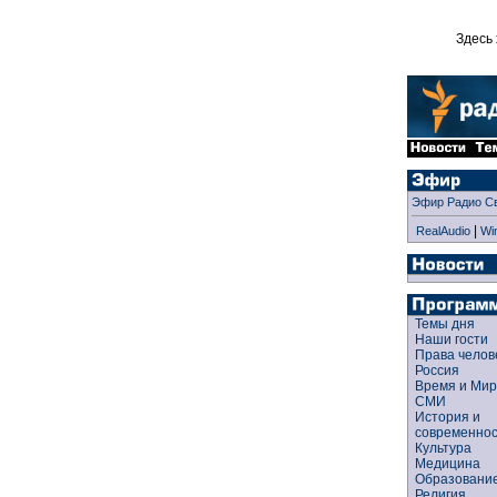
Здесь 
Эфир Радио С
|
RealAudio
Wi
Темы дня
Наши гости
Права чело
Россия
Время и Ми
СМИ
История и
современно
Культура
Медицина
Образован
Религия