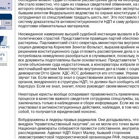
>
Им стало известно, что один из главных свидетелей обвинения, на
ммы
>
которого опирались правительственные и парламентские эксперты
бывшим агентом Федерального ведомства по охране конституции. 
сотрудничал со спецслужбами тридцать шесть лет. Это поставило
систему доказательств антиконституционности НДП и саму доброс
подготовки обвинительных материалов.
прос
Неожиданное намерение высшей судебной инстанции вызвало в Б
политических страстей. Представители правящих партий обеспок
растеряны. Парламентский статс-секретарь министерства внутрен
социал-демократка Корнелия Зоннтаг-Вольгаст, выразив крайнее 
у на РС
решением конституционного суда отложить рассмотрение дела о 
потребовала немедленно разобраться в случившемся, поскольку, п
все документы подготовлены были основательно. Представители "
сочли объяснение суда недостаточным, а консерваторы избрали 
жесточайшей критики Министерство внутренних дел в главе с соци
демократом Отто Шили. ХДС-ХСС добивается его отставки. Упреки 
звучат так. Если министр знал о существовании агента правоохра
органов, внедренного в структуры НДП, то должен был сообщить об
Карлсруэ. Если не знал, значит, плохо руководит своим министерст
Некоторые юристы вообще оспаривают правомочность привлечения
процессе в качестве важного свидетеля сотрудника спецслужбы, за
заключалась только в наблюдении и сборе информации. Если же о
участвовал в антиконституционных действиях, наблюдая, в том числ
собой, то получается юридический нонсенс.
Взбудоражены и лидеры правых радикалов. Они догадывались, что
внедрен "правительственный лазутчик", но не могли его точно вычи
Национал-демократы собираются провести собственное, внутрип
расследование. Адвокат НДП Хорст Малер, бывший сторонник
левоэкстремистской террористической организации РАФ, перешед