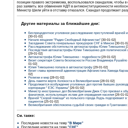
позиции правого экстремизма, воспользовался скандалом, чтобы в
раз заявить: все обвинения НДП в антиконституционности необос
Министр Шили уйти в отставку отказался. Скандал продолжает раз
Другие материалы за ближайшие дни:
Беспрецедентное уголовное расследование преступлений врачей и
[30-01-02]
Начало вещание "Радио Свободный Афганистан"
[30-01-02]
Заседание Совета генеральных прокуроров СНГ в Минске
[30-01-02
Расследование обстоятельств автокатастрофы Юлии Тимошенко
[
Последствия автокатастрофы Юлии Тимошенко для политической 
[29-01-02]
Автокатастрофа Юлии Тимошенко - подробности
[29-01-02]
Визит секретаря Совета безопасности России Владимира Рушайло
01-02]
Юлия Тимошенко попала в автокатастрофу
[29-01-02]
Визит главы временной администрации Афганистана Хамида Карз
02]
Религии и мир
[28-01-02]
День памяти жертв Холокоста в Великобритании
[28-01-02]
Продолжается возбуждение уголовных дел против бывших руковод
корпорации " ЕЭС Украины"
[26-01-02]
Министр иностранных дел Великобритании Джек Стро призвал к об
фанатиков, использующих ислам для оправдания насилия
[26-01-02
Врачей "Скорой помощи" из польского города Лодзь подозревают в
пациентов
[25-01-02]
Великобритания обеспокоена судьбой своих граждан в Гуантанамо
См. также:
Последние новости на тему
"В Мире"
Последние новости на тему
"СНГ"