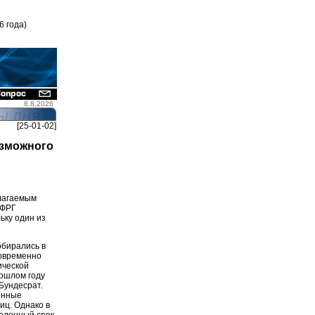
6 года)
8.8.2026
[25-01-02]
озможного
олагаемым
 ФРГ
ьку один из
обирались в
новременно
ической
рошлом году
Бундесрат.
енные
иц. Однако в
еленный срок.