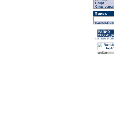
Спорт
Спецпрогра
подробный за
Поставьте ссылк