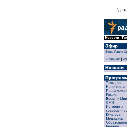
Здесь 
Эфир Радио С
|
RealAudio
Wi
Темы дня
Наши гости
Права чело
Россия
Время и Ми
СМИ
История и
современно
Культура
Медицина
Образован
Религия