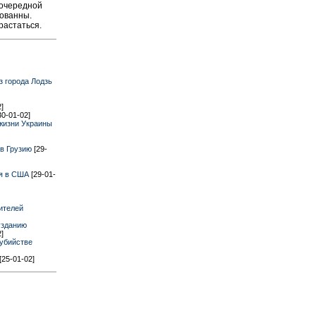
 очередной
нованны.
растаться.
з города Лодзь
]
30-01-02]
жизни Украины
 в Грузию
[29-
ая в США
[29-01-
ителей
узданию
]
 убийстве
[25-01-02]