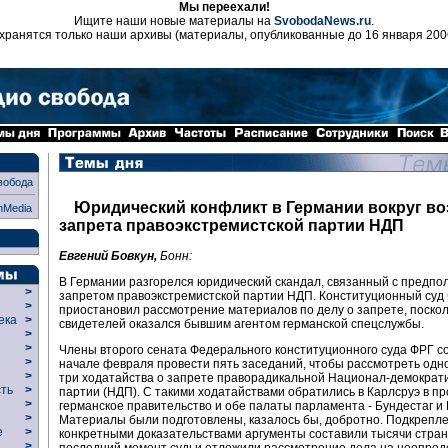
Мы переехали!
Ищите наши новые материалы на
SvobodaNews.ru
.
хранятся только наши архивы (материалы, опубликованные до 16 января 200
вобода
Юридический конфликт в Германии вокруг в
nMedia
запрета правоэкстремистской партии НДП
Евгений Бовкун,
Бонн:
В Германии разгорелся юридический скандал, связанный с предп
>
запретом правоэкстремистской партии НДП. Конституционный суд
>
приостановил рассмотрение материалов по делу о запрете, поскол
века
>
свидетелей оказался бывшим агентом германской спецслужбы.
>
р
>
Члены второго сената Федерального конституционного суда ФРГ с
>
начале февраля провести пять заседаний, чтобы рассмотреть од
>
три ходатайства о запрете праворадикальной Национал-демократ
сть
>
партии (НДП). С такими ходатайствами обратились в Карлсруэ в п
>
германское правительство и обе палаты парламента - Бундестаг и 
>
Материалы были подготовлены, казалось бы, добротно. Подкрепл
ие
>
конкретными доказательствами аргументы составили тысячи стран
>
последний момент судьи отложили рассмотрение дела на неопред