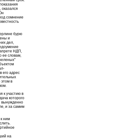
 показания
, оказался
Он
 под сомнение
овестность
ерлине бурю
оены и
них дел,
недоумение
запрете НДП,
о ее словам,
зеленых"
объектом
ал-
в его адрес
нительных
 этом в
вом.
 к участию в
дача которого
н вынужденно
е, и за самим
 к ним
слить.
артийное
ший на