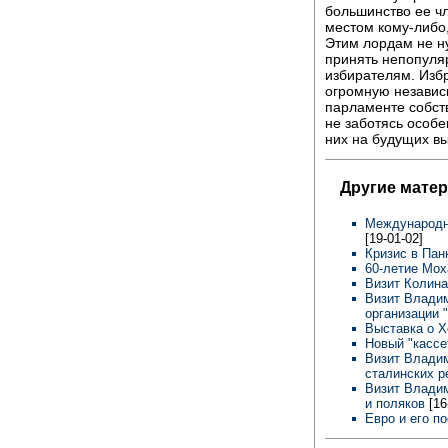
большинство ее ч
местом кому-либо,
Этим лордам не ну
принять непопуля
избирателям. Изб
огромную независ
парламенте собст
не заботясь особе
них на будущих в
Другие мате
Международн
[19-01-02]
Кризис в Па
60-летие Мо
Визит Колин
Визит Владим
организации 
Выставка о 
Новый "кассе
Визит Влади
сталинских 
Визит Владим
и поляков
[16
Евро и его п