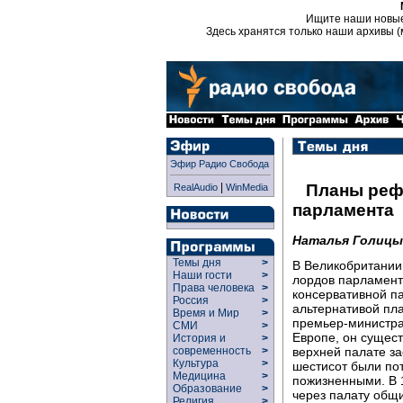
Ищите наши новы
Здесь хранятся только наши архивы (
Эфир Радио Свобода
|
Планы реф
RealAudio
WinMedia
парламента
Наталья Голицы
Темы дня
>
В Великобритании
Наши гости
>
лордов парламент
Права человека
>
консервативной п
Россия
>
альтернативой пл
Время и Мир
>
премьер-министра
СМИ
>
Европе, он сущест
История и
>
верхней палате за
современность
>
Культура
>
шестисот были по
Медицина
>
пожизненными. В 
Образование
>
через палату общ
Религия
>