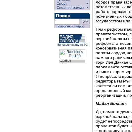
лордов права засе
Спорт
>
потомственных ло
Спецпрограммы
>
работе парламента
пожизненных лордо
государством или
подробный запрос
План реформ пал
правительством, 
верхней палаты п
реформы отнесена
Поставьте ссылку на РС
консервативная п
палаты лордов, к
намного радикаль
тори Иэн Данкан С
парламенте остав
и лишить премьер
Я попросила прок
редактора газеты 
кажется ли вам, 
предложенный кон
реорганизации, п
Майкл Биньон:
Да, намного демок
верхней палаты, ч
будет непосредст
процентов будет 
контрастирует с п