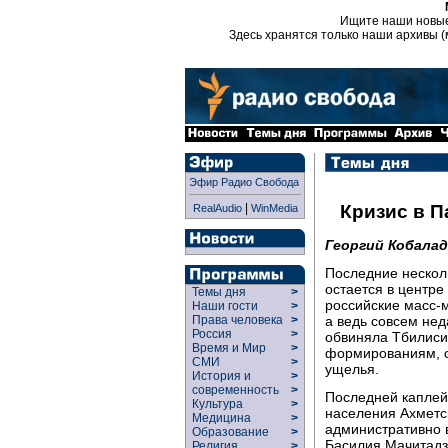
Ищите наши новы
Здесь хранятся только наши архивы (
Эфир Радио Свобода
|
Кризис в 
RealAudio
WinMedia
Георгий Кобалад
Последние нескол
остается в центре
Темы дня
>
российские масс-
Наши гости
>
а ведь совсем нед
Права человека
>
Россия
>
обвиняла Тбилиси
Время и Мир
>
формированиям, о
СМИ
>
ущелья.
История и
>
современность
>
Последней каплей
Культура
>
населения Ахметск
Медицина
>
административно 
Образование
>
Басилия Мачитадзе
Религия
>