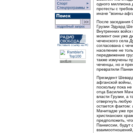
одного миллиона 
Спорт
>
Спецпрограммы
>
протесты с требов
иначе "воины-афга
После заседания 
Грузии Эдуард Ше
подробный запрос
Внутренних войск 
момент они уже д
чеченского села Д
согласована с че
Поставьте ссылку на РС
население не толь
передвижение груз
также измучены пр
чеченцы, но и пре
превратили Панки
Президент Шевард
афганской войны,
поскольку пока не
отца Басилия Мачи
власти Грузии, а 
отвергнуть любую
остается фактом:
Мачитадзе уже про
христианских храм
предположить, чт
Панкиссии, будут 
взаимоотношений,