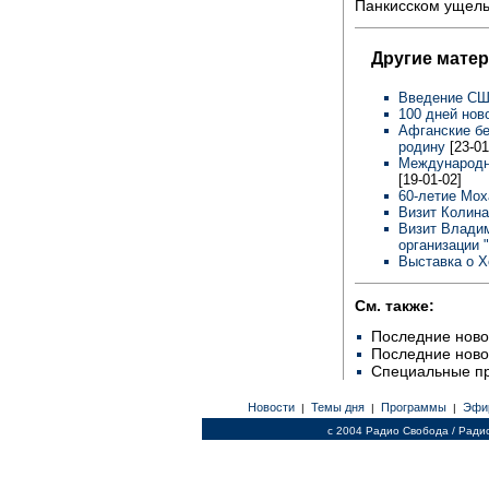
Панкисском ущель
Другие мате
Введение СШ
100 дней нов
Афганские бе
родину
[23-01
Международн
[19-01-02]
60-летие Мо
Визит Колин
Визит Владим
организации 
Выставка о 
См. также:
Последние ново
Последние ново
Специальные п
Новости
Темы дня
Программы
Эфи
|
|
|
c 2004 Радио Свобода / Ради