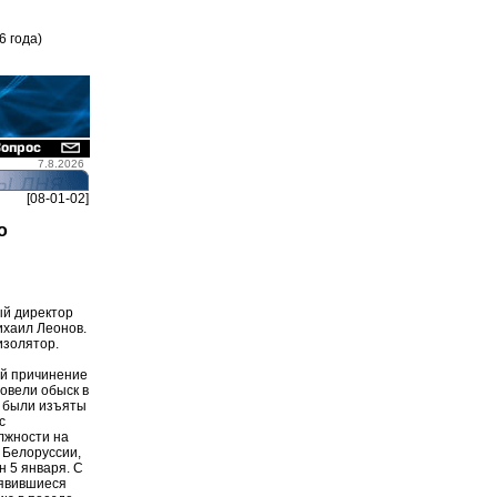
6 года)
7.8.2026
[08-01-02]
о
ый директор
ихаил Леонов.
изолятор.
ей причинение
овели обыск в
а были изъяты
с
лжности на
 Белоруссии,
 5 января. С
оявившиеся