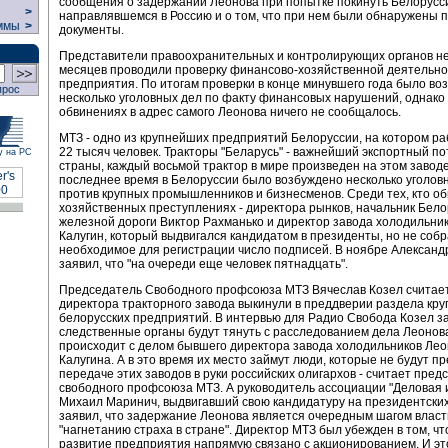
сообщения о задержании Леонова при попытке покинуть Белорусси
>
направлявшемся в Россию и о том, что при нем были обнаружены
ммы
>
документы.
Представители правоохранительных и контролирующих органов не
месяцев проводили проверку финансово-хозяйственной деятельно
предприятия. По итогам проверки в конце минувшего года было во
прос
несколько уголовных дел по факту финансовых нарушений, однако
обвинениях в адрес самого Леонова ничего не сообщалось.
МТЗ - одно из крупнейших предприятий Белоруссии, на котором р
22 тысяч человек. Тракторы "Беларусь" - важнейший экспортный п
у на РС
страны, каждый восьмой трактор в мире произведен на этом заводе
последнее время в Белоруссии было возбуждено несколько уголов
против крупных промышленников и бизнесменов. Среди тех, кто об
хозяйственных преступлениях - директора рынков, начальник Бело
железной дороги Виктор Рахманько и директор завода холодильни
Калугин, который выдвигался кандидатом в президенты, но не соб
необходимое для регистрации число подписей. В ноябре Александ
заявил, что "на очереди еще человек пятнадцать".
Председатель Свободного профсоюза МТЗ Вячеслав Козел считает
директора тракторного завода выкинули в преддверии раздела кр
белорусских предприятий. В интервью для Радио Свобода Козел за
следственные органы будут тянуть с расследованием дела Леонова,
происходит с делом бывшего директора завода холодильников Ле
Калугина. А в это время их место займут люди, которые не будут п
передаче этих заводов в руки российских олигархов - считает пред
свободного профсоюза МТЗ. А руководитель ассоциации "Деловая 
Михаил Маринич, выдвигавший свою кандидатуру на президентских
заявил, что задержание Леонова является очередным шагом власт
"нагнетанию страха в стране". Директор МТЗ был убежден в том, ч
развитие предприятия напрямую связано с акционированием. И эт