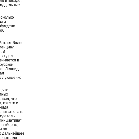
ю в поезде,
 поддельные
сколько
сти
збуждено
 об
аботает более
отенциал
. В
ных дел
виняется в
русской
ков Леонид
рал
р Лукашенко
, что
упных
явил, что
 как это и
онида
репятствовать
седатель
инициатива"
 выборах,
и по
то дальнейшее
о сыграло