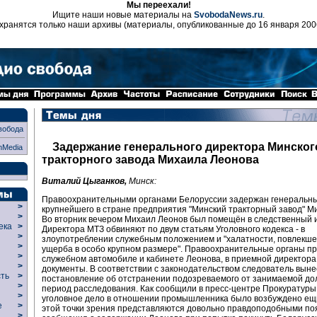
Мы переехали!
Ищите наши новые материалы на
SvobodaNews.ru
.
хранятся только наши архивы (материалы, опубликованные до 16 января 200
вобода
Задержание генерального директора Минског
nMedia
тракторного завода Михаила Леонова
Виталий Цыганков,
Минск:
Правоохранительными органами Белоруссии задержан генеральн
>
крупнейшего в стране предприятия "Минский тракторный завод" М
>
Во вторник вечером Михаил Леонов был помещён в следственный 
века
>
Директора МТЗ обвиняют по двум статьям Уголовного кодекса - в
>
злоупотреблении служебным положением и "халатности, повлекш
р
>
ущерба в особо крупном размере". Правоохранительные органы пр
>
служебном автомобиле и кабинете Леонова, в приемной директор
>
документы. В соответствии с законодательством следователь выне
сть
>
постановление об отстранении подозреваемого от занимаемой до
>
период расследования. Как сообщили в пресс-центре Прокуратуры
>
уголовное дело в отношении промышленника было возбуждено ещн
ие
>
этой точки зрения представляются довольно правдоподобными п
>