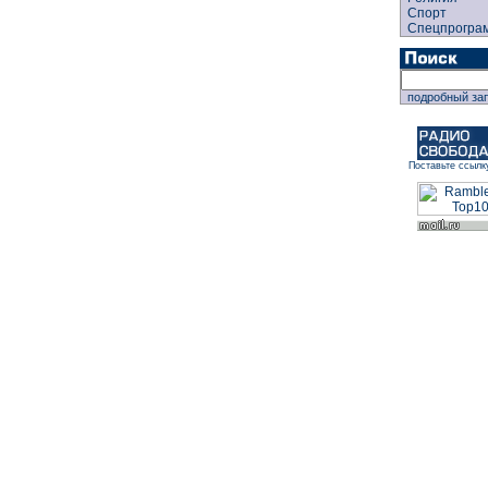
Спорт
Спецпрогра
подробный за
Поставьте ссылк