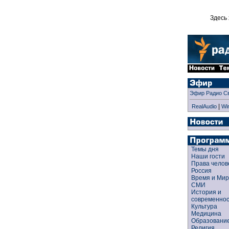
Здесь 
Эфир Радио С
|
RealAudio
Wi
Темы дня
Наши гости
Права чело
Россия
Время и Ми
СМИ
История и
современно
Культура
Медицина
Образован
Религия