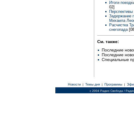
Итоги поездк
02]
Перспективы 
Задержание г
Михаила Лео
Расчистка Тр
снегопада
[0
См. также:
Последние ново
Последние ново
Специальные п
Новости
Темы дня
Программы
Эфи
|
|
|
c 2004 Радио Свобода / Ради