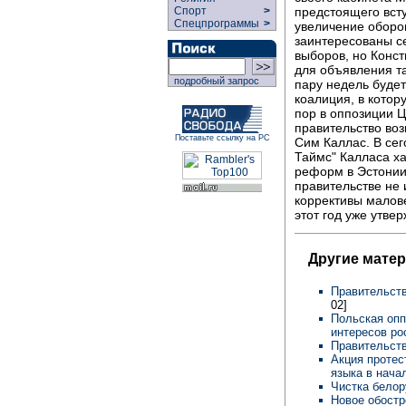
предстоящего всту
Спорт
>
Спецпрограммы
>
увеличение оборо
заинтересованы с
выборов, но Конс
для объявления та
подробный запрос
пару недель буде
коалиция, в кото
пор в оппозиции Ц
правительство во
Поставьте ссылку на РС
Сим Каллас. В се
Таймс" Калласа ха
реформ в Эстонии
правительстве не 
коррективы малов
этот год уже утвер
Другие мате
Правительст
02]
Польская опп
интересов ро
Правительст
Акция протес
языка в нач
Чистка белор
Новое обостр