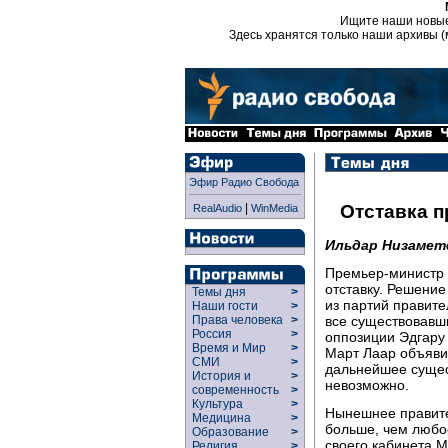
Ищите наши новы
Здесь хранятся только наши архивы (
Эфир Радио Свобода
|
Отставка 
RealAudio
WinMedia
Ильдар Низамет
Премьер-министр 
отставку. Решение
Темы дня
>
из партий правит
Наши гости
>
все существовавш
Права человека
>
Россия
>
оппозиции Эдгару 
Время и Мир
>
Март Лаар объявил
СМИ
>
дальнейшее сущес
История и
>
невозможно.
современность
>
Культура
>
Нынешнее правител
Медицина
>
больше, чем любое
Образование
>
своего кабинета М
Религия
>