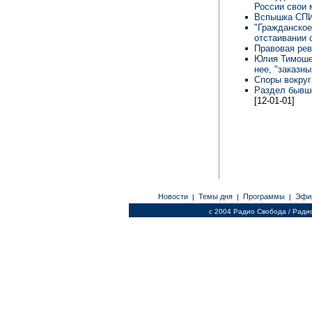
России свои
Вспышка СПИ
"Гражданское
отстаивании 
Правовая ре
Юлия Тимошен
нее, "заказн
Споры вокруг
Раздел бывше
[12-01-01]
Новости
Темы дня
Программы
Эфи
|
|
|
c 2004 Радио Свобода / Ради