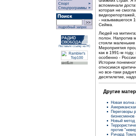
ближних стран. Я 
Спорт
>
вспоминали достато
Спецпрограммы
>
которая не смогла
видеорепортажей, 
- называвшегося 1
Сейма.
подробный запрос
Людей на митинга
полон. Напротив м
стояли маленькие 
Поставьте ссылку на РС
Мероприятия прош
как в 1991-м году,
особенно - России
Истории понемногу
относимся критичн
но все-таки радуе
десятилетие, надо
Другие мате
Новая волна 
Американская
Переговоры р
бизнесменов
Новый метод
Террористиче
против "неве
Ричард Томли