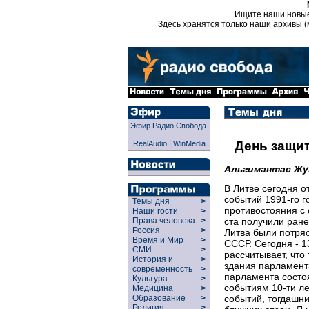
Ищите наши новы
Здесь хранятся только наши архивы (
Эфир Радио Свобода
|
День защи
RealAudio
WinMedia
Альгимантас Жу
В Литве сегодня 
событий 1991-го г
Темы дня
>
противостояния с 
Наши гости
>
ста получили ранен
Права человека
>
Россия
>
Литва были потря
Время и Мир
>
СССР. Сегодня - 1
СМИ
>
рассчитывает, что
История и
>
здания парламента
современность
>
парламента состо
Культура
>
событиям 10-ти л
Медицина
>
событий, тогдашни
Образование
>
Религия
>