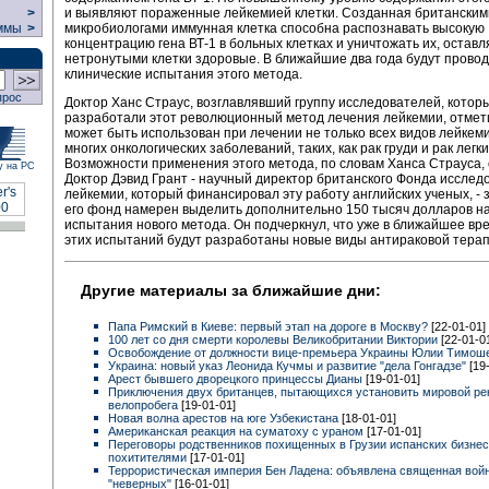
и выявляют пораженные лейкемией клетки. Созданная британским
>
микробиологами иммунная клетка способна распознавать высокую
ммы
>
концентрацию гена ВТ-1 в больных клетках и уничтожать их, оставл
нетронутыми клетки здоровые. В ближайшие два года будут прово
клинические испытания этого метода.
прос
Доктор Ханс Страус, возглавлявший группу исследователей, котор
разработали этот революционный метод лечения лейкемии, отмети
может быть использован при лечении не только всех видов лейкеми
многих онкологических заболеваний, таких, как рак груди и рак легки
Возможности применения этого метода, по словам Ханса Страуса,
у на РС
Доктор Дэвид Грант - научный директор британского Фонда исслед
лейкемии, который финансировал эту работу английских ученых, - з
его фонд намерен выделить дополнительно 150 тысяч долларов на
испытания нового метода. Он подчеркнул, что уже в ближайшее вр
этих испытаний будут разработаны новые виды антираковой терап
Другие материалы за ближайшие дни:
Папа Римский в Киеве: первый этап на дороге в Москву?
[22-01-01]
100 лет со дня смерти королевы Великобритании Виктории
[22-01-0
Освобождение от должности вице-премьера Украины Юлии Тимош
Украина: новый указ Леонида Кучмы и развитие "дела Гонгадзе"
[19
Арест бывшего дворецкого принцессы Дианы
[19-01-01]
Приключения двух британцев, пытающихся установить мировой ре
велопробега
[19-01-01]
Новая волна арестов на юге Узбекистана
[18-01-01]
Американская реакция на суматоху с ураном
[17-01-01]
Переговоры родственников похищенных в Грузии испанских бизне
похитителями
[17-01-01]
Террористическая империя Бен Ладена: объявлена священная вой
"неверных"
[16-01-01]