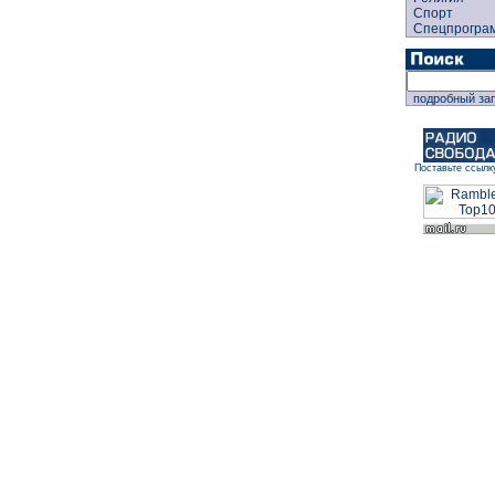
Спорт
Спецпрогра
подробный за
Поставьте ссылк