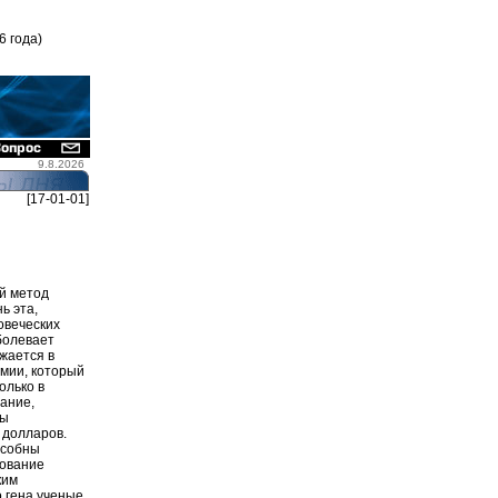
6 года)
9.8.2026
[17-01-01]
ий метод
ь эта,
овеческих
болевает
жается в
емии, который
олько в
вание,
цы
 долларов.
особны
дование
ким
 гена ученые