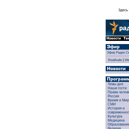
Здесь 
Эфир Радио С
|
RealAudio
Wi
Темы дня
Наши гости
Права чело
Россия
Время и Ми
СМИ
История и
современно
Культура
Медицина
Образован
Религия