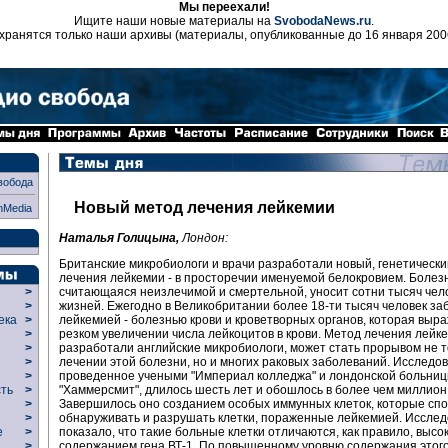
Мы переехали!
Ищите наши новые материалы на
SvobodaNews.ru
.
хранятся только наши архивы (материалы, опубликованные до 16 января 200
вобода
Новый метод лечения лейкемии
nMedia
Наталья Голицына,
Лондон:
Британские микробиологи и врачи разработали новый, генетическ
лечения лейкемии - в просторечии именуемой белокровием. Болезн
считающаяся неизлечимой и смертельной, уносит сотни тысяч чел
>
жизней. Ежегодно в Великобритании более 18-ти тысяч человек за
>
лейкемией - болезнью крови и кроветворных органов, которая выра
века
>
резком увеличении числа лейкоцитов в крови. Метод лечения лейк
>
разработали английские микробиологи, может стать прорывом не т
р
>
лечении этой болезни, но и многих раковых заболеваний. Исследо
>
проведенное учеными "Империал колледжа" и лондонской больни
>
"Хаммерсмит", длилось шесть лет и обошлось в более чем миллион
сть
>
Завершилось оно созданием особых иммунных клеток, которые сп
>
обнаруживать и разрушать клетки, пораженные лейкемией. Иссле
>
показало, что такие больные клетки отличаются, как правило, высо
ие
>
содержанием гена ВТ-1. По повышенному уровню содержания этого
>