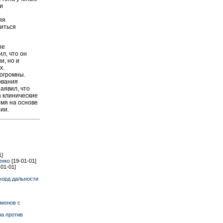
и
яя
диться
ые
л, что он
и, но и
х.
 огромны.
ования
аявил, что
 клинические
емя на основе
ии.
1]
енко
[19-01-01]
-01-01]
корд дальности
сменов с
на против