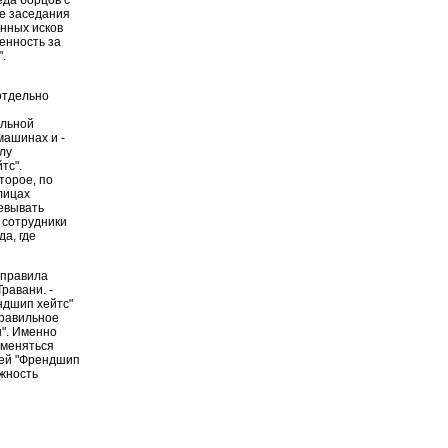
ле заседания
нных исков
енность за
.
 отдельно
альной
машинах и -
илу
тс".
торое, по
лицах
левывать
 сотрудники
а, где
 правила
равани. -
ндшип хейтс"
правильное
ы". Именно
именяться
лей "Френдшип
жность