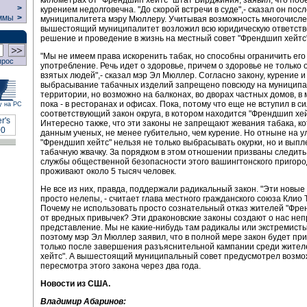
>
курением недолговечна. "До скорой встречи в суде",- сказал он пос
ммы
>
муниципалитета мэру Мюллеру. Учитывая возможность многочисле
вышестоящий муниципалитет возложил всю юридическую ответств
решение и проведение в жизнь на местный совет "Френдшип хейтс"
"Мы не имеем права искоренить табак, но способны ограничить его
прос
употребление. Речь идет о здоровье, причем о здоровье не только
взятых людей",- сказал мэр Эл Мюллер. Согласно закону, курение и
выбрасывание табачных изделий запрещено повсюду на муницип
территории, но возможно на балконах, во дворах частных домов, в 
пока - в ресторанах и офисах. Пока, потому что еще не вступил в с
у на РС
соответствующий закон округа, в котором находится "Френдшип хей
Интересно также, что эти законы не запрещают жевания табака, ко
данным ученых, не менее губительно, чем курение. Но отныне на у
"Френдшип хейтс" нельзя не только выбрасывать окурки, но и вып
табачную жвачку. За порядком в этом отношении призваны следить
службы общественной безопасности этого вашингтонского пригород
проживают около 5 тысяч человек.
Не все из них, правда, поддержали радикальный закон. "Эти новые
просто нелепы, - считает глава местного гражданского союза Клио Т
Почему не использовать просто сознательный отказ жителей "Фре
от вредных привычек? Эти драконовские законы создают о нас не
представление. Мы не какие-нибудь там радикалы или экстремист
поэтому мэр Эл Мюллер заявил, что в полной мере закон будет пр
только после завершения разъяснительной кампании среди жите
хейтс". А вышестоящий муниципальный совет предусмотрел возмо
пересмотра этого закона через два года.
Новости из США.
Владимир Абаринов: