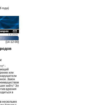
6 года)
7.8.2026
[14-12-00]
ородов
н:
с" -
вающий
урение или
 нарушители
нное. Закон
реимуществом
дшип хейтс" Эл
отив курения
одиться в
в нескольких
еда борцов с