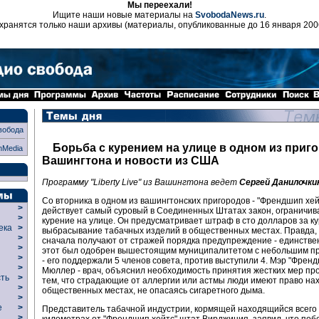
Мы переехали!
Ищите наши новые материалы на
SvobodaNews.ru
.
хранятся только наши архивы (материалы, опубликованные до 16 января 200
вобода
Борьба с курением на улице в одном из приг
nMedia
Вашингтона и новости из США
Программу "Liberty Live" из Вашингтона ведет
Сергей Данилочки
Со вторника в одном из вашингтонских пригородов - "Френдшип хейт
>
действует самый суровый в Соединенных Штатах закон, ограничи
>
курение на улице. Он предусматривает штраф в сто долларов за к
века
>
выбрасывание табачных изделий в общественных местах. Правда,
>
сначала получают от стражей порядка предупреждение - единстве
р
>
этот был одобрен вышестоящим муниципалитетом с небольшим п
>
- его поддержали 5 членов совета, против выступили 4. Мэр "Френ
>
Мюллер - врач, объяснил необходимость принятия жестких мер пр
сть
>
тем, что страдающие от аллергии или астмы люди имеют право нах
>
общественных местах, не опасаясь сигаретного дыма.
>
ие
>
Представитель табачной индустрии, кормящей находящийся всего 
>
километрах от "Френдшип хейтс" штат Вирджиния, заявил, что поб