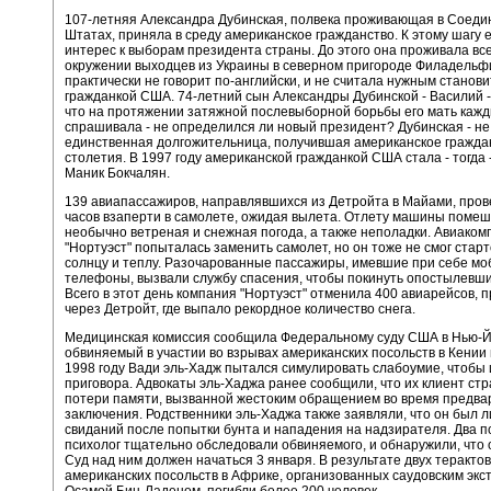
107-летняя Александра Дубинская, полвека проживающая в Соед
Штатах, приняла в среду американское гражданство. К этому шагу 
интерес к выборам президента страны. До этого она проживала все
окружении выходцев из Украины в северном пригороде Филадельф
практически не говорит по-английски, и не считала нужным станови
гражданкой США. 74-летний сын Александры Дубинской - Василий -
что на протяжении затяжной послевыборной борьбы его мать каж
спрашивала - не определился ли новый президент? Дубинская - не
единственная долгожительница, получившая американское гражда
столетия. В 1997 году американской гражданкой США стала - тогда 
Маник Бокчалян.
139 авиапассажиров, направлявшихся из Детройта в Майами, пров
часов взаперти в самолете, ожидая вылета. Отлету машины поме
необычно ветреная и снежная погода, а также неполадки. Авиаком
"Нортуэст" попыталась заменить самолет, но он тоже не смог старто
солнцу и теплу. Разочарованные пассажиры, имевшие при себе м
телефоны, вызвали службу спасения, чтобы покинуть опостылевши
Всего в этот день компания "Нортуэст" отменила 400 авиарейсов,
через Детройт, где выпало рекордное количество снега.
Медицинская комиссия сообщила Федеральному суду США в Нью-Й
обвиняемый в участии во взрывах американских посольств в Кении 
1998 году Вади эль-Хадж пытался симулировать слабоумие, чтобы
приговора. Адвокаты эль-Хаджа ранее сообщили, что их клиент стр
потери памяти, вызванной жестоким обращением во время предва
заключения. Родственники эль-Хаджа также заявляли, что он был 
свиданий после попытки бунта и нападения на надзирателя. Два п
психолог тщательно обследовали обвиняемого, и обнаружили, что 
Суд над ним должен начаться 3 января. В результате двух теракто
американских посольств в Африке, организованных саудовским эк
Осамой Бин-Ладеном, погибли более 200 человек.