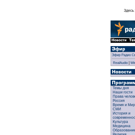
Здесь 
Эфир Радио С
|
RealAudio
Wi
Темы дня
Наши гости
Права чело
Россия
Время и Ми
СМИ
История и
современно
Культура
Медицина
Образован
Религия