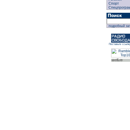
Спорт
Спецпрогра
подробный за
Поставьте ссылк