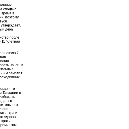
иненных
ее сподвиг
 время в
ии, поэтому
ться
 утверждает,
дый день
нство после
- 117-летняя
ели около 7
шала
пания
вать на юг - к
обильные
й им самолет.
 проходивших
орке, что
и Танзании в
 избежать
адает от
рительного
лишен
сихиатра и
он здоров.
в против
стремистом