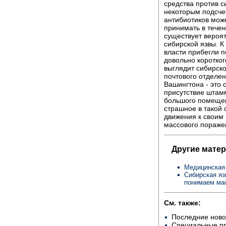
средства против 
некоторым подсче
антибиотиков може
принимать в течен
существует вероят
сибирской язвы. 
власти прибегли п
довольно коротког
выглядит сибирско
почтового отделен
Вашингтона - это
присутствие штамм
большого помещени
страшное в такой 
движения к своим 
массового пораже
Другие мате
Медицинская
Сибирская яз
понимаем ма
См. также:
Последние ново
Специальные п