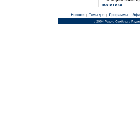
политике
Новости
Темы дня
Программы
Эфи
|
|
|
c 2004 Радио Свобода / Ради