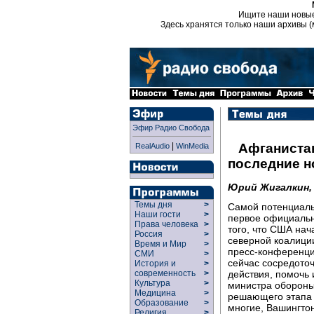
Ищите наши новы
Здесь хранятся только наши архивы (
Эфир Радио Свобода
|
Афганистан
RealAudio
WinMedia
последние н
Юрий Жигалкин,
Темы дня
>
Самой потенциаль
Наши гости
>
первое официаль
Права человека
>
того, что США на
Россия
>
северной коалиции
Время и Мир
>
пресс-конференци
СМИ
>
сейчас сосредото
История и
>
действия, помочь 
современность
>
Культура
>
министра обороны 
Медицина
>
решающего этапа к
Образование
>
многие, Вашингтон
Религия
>