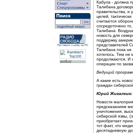
Кабула - должна п
Спорт
>
Талибана договор
Спецпрограммы
>
правительства, и 
целей, тактически
считаются оборон
сосредоточено то
подробный запрос
Талибана. Воздуш
новость для севе
поддержку америка
представителей С
Поставьте ссылку на РС
Талибана пока не 
хотелось. Тем не 
продолжаются, И 
операции по захва
Ведущий программ
А какие есть ново
граждан сибирской
Юрий Жигалкин:
Новости малоприя
предсказаниям ме
уничтожения, выск
сибирской язвы, (
приобретает призн
тот факт, что мед
десятидневную до