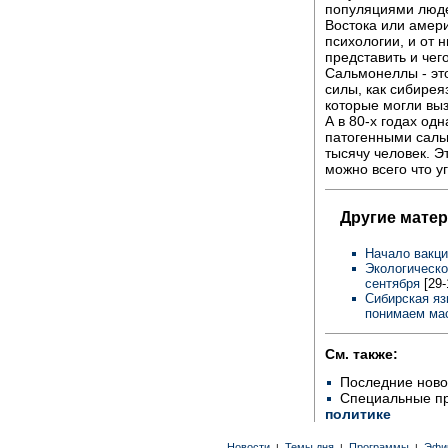
популяциями люде
Востока или амери
психологии, и от 
представить и чег
Сальмонеллы - эт
силы, как сибирея
которые могли вы
А в 80-х годах од
патогенными саль
тысячу человек. Э
можно всего что у
Другие мате
Начало вакци
Экологическо
сентября
[29-
Сибирская яз
понимаем ма
См. также:
Последние ново
Специальные п
политике
Новости
Темы дня
Программы
Эфи
|
|
|