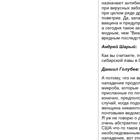
назначают антибио
при вирусных забо
при целом ряде др
поветрие. Да, зап
вакцина и предупр
а сегодня такое а
модным, чем "Виаг
вредным последст
Андрей Шарый:
Как вы считаете, 
сибирской язвы в
Даниил Голубев:
А потому, что не 
нападение продол
микроба, которые 
присланные по поч
конечно, предполо
случай, когда под
женщина никакого 
почтовыми ведомст
Я уж не говорю о 
очень абстрактно 
США что-то такое 
необследованными
нападение, вот эт