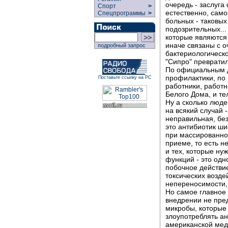
очередь - заслуга
Спорт
>
естественно, само
Спецпрограммы
>
больных - таковых
подозрительных...
которые являются
иначе связаны с о
подробный запрос
бактериологическ
"Сипро" превратил
По официальным д
профилактики, по 
Поставьте ссылку на РС
работники, работн
Белого Дома, и те
Ну а сколько люде
на всякий случай 
неправильная, без
это антибиотик ши
при массированно
приеме, то есть н
и тех, которые н
функций - это одно
побочное действие
токсических возде
непереносимости, 
Но самое главное 
внедрении не пре
микробы, которые
злоупотреблять ан
американской мед