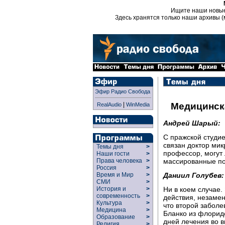
Ищите наши новы
Здесь хранятся только наши архивы (
Эфир Радио Свобода
|
Медицинск
RealAudio
WinMedia
Андрей Шарый:
С пражской студи
связан доктор ми
Темы дня
>
профессор, могут 
Наши гости
>
массированные по
Права человека
>
Россия
>
Даниил Голубев:
Время и Мир
>
СМИ
>
Ни в коем случае.
История и
>
современность
>
действия, незаме
Культура
>
что второй забол
Медицина
>
Бланко из флоридс
Образование
>
дней лечения во в
Религия
>