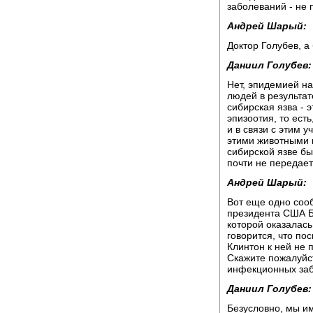
заболеваний - не 
Андрей Шарый:
Доктор Голубев, а
Даниил Голубев:
Нет, эпидемией н
людей в результат
сибирская язва - 
эпизоотия, то ест
и в связи с этим 
этими животными к
сибирской язве бы
почти не передаетс
Андрей Шарый:
Вот еще одно сооб
президента США Б
которой оказалась
говорится, что по
Клинтон к ней не 
Скажите пожалуйст
инфекционных за
Даниил Голубев:
Безусловно, мы и