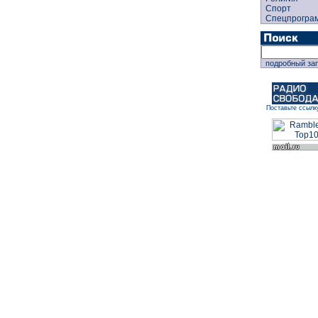
Спорт
Спецпрогра
подробный за
Поставьте ссылк