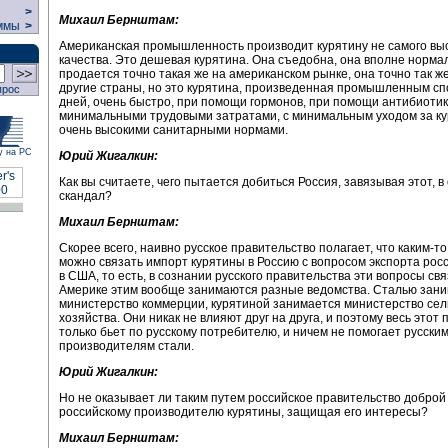
>
Михаил Бернштам:
ммы
>
Американская промышленность производит курятину не самого вы
качества. Это дешевая курятина. Она съедобна, она вполне норма
продается точно такая же на американском рынке, она точно так ж
другие страны, но это курятина, произведенная промышленным сп
прос
дней, очень быстро, при помощи гормонов, при помощи антибиотик
минимальными трудовыми затратами, с минимальным уходом за кур
очень высокими санитарными нормами.
у на РС
Юрий Жигалкин:
Как вы считаете, чего пытается добиться Россия, завязывая этот, в
скандал?
Михаил Бернштам:
Скорее всего, наивно русское правительство полагает, что каким-т
можно связать импорт курятины в Россию с вопросом экспорта рос
в США, то есть, в сознании русского правительства эти вопросы св
Америке этим вообще занимаются разные ведомства. Сталью зан
министерство коммерции, курятиной занимается министерство сел
хозяйства. Они никак не влияют друг на друга, и поэтому весь этот 
только бьет по русскому потребителю, и ничем не помогает русски
производителям стали.
Юрий Жигалкин:
Но не оказывает ли таким путем российское правительство доброй 
российскому производителю курятины, защищая его интересы?
Михаил Бернштам: