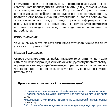
Разумеется, всегда, когда правительство ограничивает импорт, он
собственного производителя. Именно в этих целях, только и исклю
этих целях, американцы наложили 30-процентный тариф на импор
стали, включая российскую, но, прежде всего - европейскую. Поэто
правительство в этой ситуации, естественно, пытается помочь сво
агропромышленным предприятиям, которые не реформированы, у
очень высокие затраты, которые невыгодны русскому потребителю
местным производителям всегда происходят за счет национальног
потребителя.
Юрий Жигалкин:
Чем, как вы считаете, может закончиться этот спор? Добьется ли Ро
уступок со стороны США?
Михаил Бернштам:
Скорее всего, американцы пойдут на какие-то уступки по части до
санитарных проверок, и, в конечном счете, русскому правительству
оправдаться перед потребителями, которых лишат этой дешевой к
что, скорее всего, все вернется на круги своя к удовольствию русско
потребителя.
Другие материалы за ближайшие дни:
Новый провал американской Службы иммиграции и натурализации
Инвалиды подали в суд на кинотеатр, где проходило вручение пре
03-02]
Конференция в Монтеррее. Увеличение финансовой помощи бедн
[23-03-02]
В США разработана юридическая процедура суда над террориста