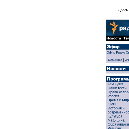
Здесь 
Эфир Радио С
|
RealAudio
Wi
Темы дня
Наши гости
Права чело
Россия
Время и Ми
СМИ
История и
современно
Культура
Медицина
Образован
Религия