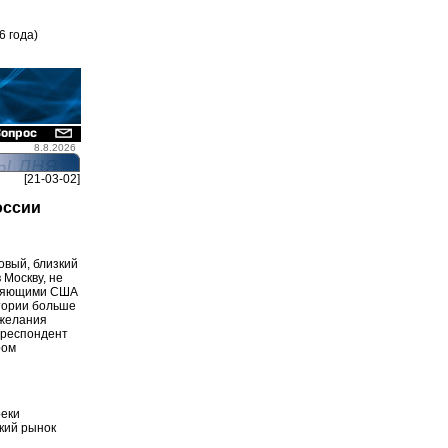
6 года)
8.8.2026
[21-03-02]
оссии
овый, близкий
 Москву, не
виняющими США
стории больше
 желания
рреспондент
ром
реки
кий рынок