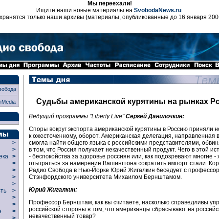
Мы переехали!
Ищите наши новые материалы на
SvobodaNews.ru
.
хранятся только наши архивы (материалы, опубликованные до 16 января 200
вобода
Судьбы американской курятины на рынках Р
nMedia
Ведущий программы "Liberty Live"
Сергей Данилочкин:
Споры вокруг экспорта американской курятины в Россию приняли н
к ожесточенному, оборот. Американская делегация, направленная в
смогла найти общего языка с российскими представителями, об
>
в том, что Россия получает некачественный продукт. Чего в этой и
>
- беспокойства за здоровье россиян или, как подозревают многие -
века
>
отыграться за намерение Вашингтона сократить импорт стали. Ко
>
Радио Свобода в Нью-Йорке Юрий Жигалкин беседует с профессо
р
>
Стэнфордского университета Михаилом Бернштамом.
>
>
Юрий Жигалкин:
сть
>
>
Профессор Бернштам, как вы считаете, насколько справедливы уп
>
российской стороны в том, что американцы сбрасывают на российс
ие
>
некачественный товар?
>