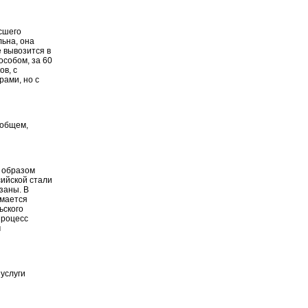
сшего
льна, она
е вывозится в
особом, за 60
ов, с
ами, но с
 общем,
о образом
сийской стали
язаны. В
имается
ьского
процесс
м
услуги