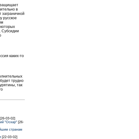
о защищает
чительно в
т заграничной
му русское
им
 которых
. Субсидии
о
ссия каких-то
полнительных
 будет трудно
урятины, так
го
[26-03-02]
мий "Оскар"
[26-
ейшим странам
ми
[22-03-02]