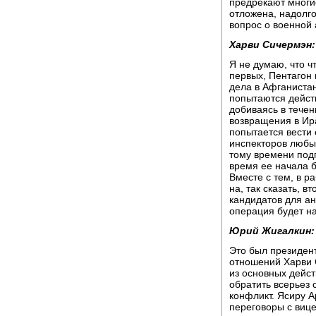
предрекают многи
отложена, надолго
вопрос о военной 
Харви Сичермэн:
Я не думаю, что 
первых, Пентагон 
дела в Афганиста
попытаются дейст
добиваясь в тече
возвращения в Ир
попытается вести 
инспекторов любым
тому времени подг
время ее начала б
Вместе с тем, в р
на, так сказать, 
кандидатов для а
операция будет н
Юрий Жигалкин:
Это был президен
отношений Харви 
из основных дейст
обратить всерьез 
конфликт. Ясиру 
переговоры с виц