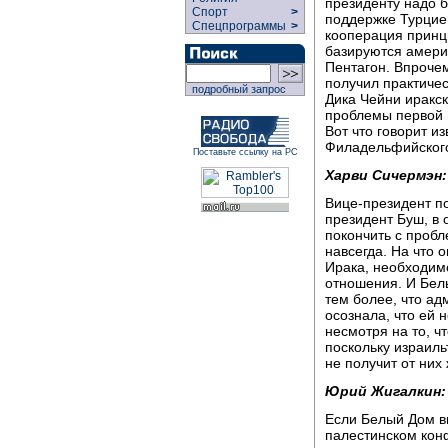
президенту надо б
Спорт
>
поддержке Турцией
Спецпрограммы
>
кооперация принц
базируются амери
Пентагон. Впрочем
получил практичес
подробный запрос
Дика Чейни иракс
проблемы первой 
Вот что говорит и
Филадельфийского
Поставьте ссылку на РС
Харви Сичермэн:
Вице-президент по
президент Буш, в 
покончить с проб
навсегда. На что 
Ирака, необходим
отношения. И Белы
тем более, что а
осознала, что ей н
несмотря на то, ч
поскольку израиль
не получит от них
Юрий Жигалкин:
Если Белый Дом в
палестинском конф