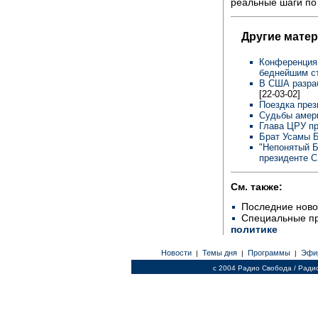
реальные шаги по
Другие мате
Конференция
беднейшим с
В США разраб
[22-03-02]
Поездка през
Судьбы амери
Глава ЦРУ п
Брат Усамы 
"Непонятый Б
президенте
См. также:
Последние ново
Специальные п
политике
Новости
Темы дня
Программы
Эфи
|
|
|
c 2004 Радио Свобода / Ради