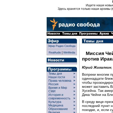
Ищите наши новы
Здесь хранятся только наши архивы (
Эфир Радио Свобода
|
Миссия Чей
RealAudio
WinMedia
против Ирак
Юрий Жигалкин
Темы дня
>
Вопреки многим п
Наши гости
>
одиннадцати ближн
Права человека
>
чтобы прозондиров
Россия
>
может заставить 
Время и Мир
>
Хусейна. Так амер
СМИ
>
Дика Чейни на Бл
История и
>
современность
>
В среду вице-през
Культура
>
последний пункт 
Медицина
>
Образование
>
поездке, и, если 
Религия
>