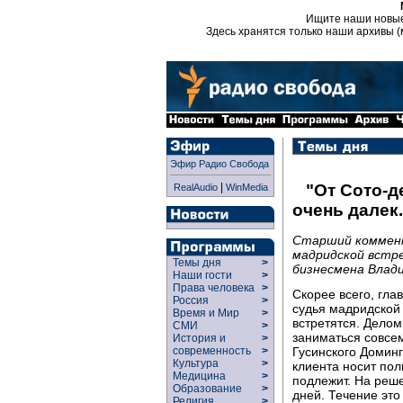
Ищите наши новы
Здесь хранятся только наши архивы (
Эфир Радио Свобода
|
"От Сото-д
RealAudio
WinMedia
очень далек.
Старший коммен
мадридской встре
Темы дня
>
бизнесмена Влади
Наши гости
>
Права человека
>
Скорее всего, гла
Россия
>
судья мадридской
Время и Мир
>
встретятся. Делом
СМИ
>
заниматься совсем
История и
>
Гусинского Доминг
современность
>
Культура
>
клиента носит пол
Медицина
>
подлежит. На реш
Образование
>
дней. Течение это
Религия
>