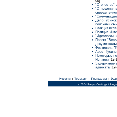
00]
"Отечество" 
"Отношения м
определенног
"Солженицын 
Дело Гусинск
поисками смы
Реакция испа
Позиция Инте
"Идеологии н
Проект "Верб
документаль
Фестиваль "Г
Арест Гусинс
Некоторые по
Испании
[12-
Задержание в
адвоката
[12-
Новости
Темы дня
Программы
Эфи
|
|
|
c 2004 Радио Свобода / Ради