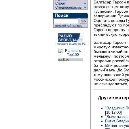
Балтасар Гарсон 
Спорт
>
оказался тем деж
Спецпрограммы
>
Гусинский. Гарсон
задержании Гусинс
Оценить доводы Гу
преследуют по по
подробный запрос
Гарсон попросту 
техническую корре
Балтасар Гарсон -
Поставьте ссылку на РС
мировую известнос
бывшего чилийског
мелькнул, повтор
отправил российс
баталий и решени
дель-Реаль. До Бу
тому оснований уж
Российской прокур
не оскандалиться,
Другие мате
"Владимир Пу
[18-12-00]
"Выматывающи
Визит Влади
Митинг ингуш