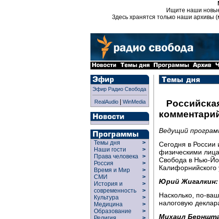
Ищите наши новы
Здесь хранятся только наши архивы (
Эфир Радио Свобода
|
Российская
RealAudio
WinMedia
комментарий
Ведущий программ
Темы дня
>
Сегодня в России 
Наши гости
>
физическими лица
Права человека
>
Свобода в Нью-Йо
Россия
>
Калифорнийского
Время и Мир
>
СМИ
>
Юрий Жигалкин:
История и
>
современность
>
Насколько, по-ваш
Культура
>
налоговую декла
Медицина
>
Образование
>
Михаил Берншт
Религия
>