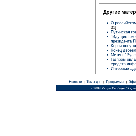
Другие мате
О российском
01]
Путинская г
"Идущие вмес
президента 
Корни популя
Конец двоев
Митинг "Русс
Газпром овла
средств инф
Интервью ад
Новости
Темы дня
Программы
Эфи
|
|
|
c 2004 Радио Свобода / Ради