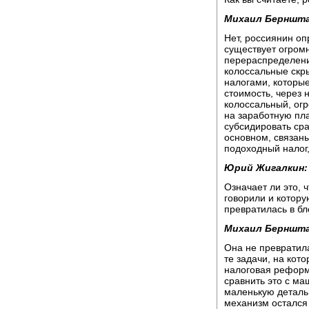
Михаил Берншт
Нет, россиянин оп
существует огром
перераспределение
колоссальные скр
налогами, которые
стоимость, через 
колоссальный, огр
на заработную пла
субсидировать сра
основном, связан
подоходный налог,
Юрий Жигалкин:
Означает ли это, 
говорили и котору
превратилась в б
Михаил Берншт
Она не превратил
те задачи, на кот
налоговая реформ
сравнить это с ма
маленькую деталь,
механизм остался