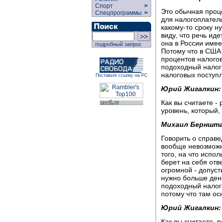
Спорт
>
Это обычная проце
Спецпрограммы
>
для налогоплатель
какому-то сроку н
виду, что речь ид
она в России имее
подробный запрос
Потому что в США
процентов налогов
подоходный налог
налоговых поступл
Поставьте ссылку на РС
Юрий Жигалкин:
Как вы считаете - 
уровень, который, 
Михаил Берншт
Говорить о справ
вообще невозможн
того, на что испол
берет на себя отв
огромной - допуст
нужно больше дене
подоходный налог 
потому что там ос
Юрий Жигалкин:
Как вы считаете, 