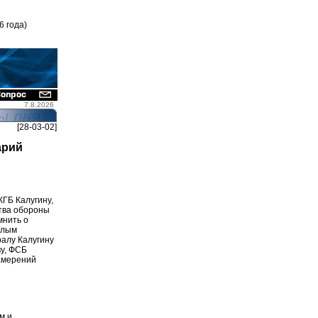
6 года)
7.8.2026
[28-03-02]
арий
ГБ Калугину,
тва обороны
мнить о
шлым
ралу Калугину
ву, ФСБ
намерений
м и