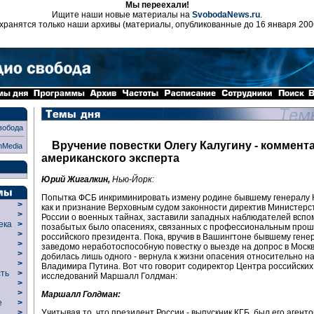
Мы переехали!
Ищите наши новые материалы на
SvobodaNews.ru
.
хранятся только наши архивы (материалы, опубликованные до 16 января 200
вобода
Вручение повестки Олегу Калугину - коммент
nMedia
американского эксперта
Юрий Жигалкин,
Нью-Йорк:
Попытка ФСБ инкриминировать измену родине бывшему генералу К
>
как и признание Верховным судом законности директив Министерс
>
России о военных тайнах, заставили западных наблюдателей вспо
века
>
позабытых было опасениях, связанных с профессиональным про
>
российского президента. Пока, вручив в Вашингтоне бывшему гене
р
>
заведомо неработоспособную повестку о выезде на допрос в Моск
>
добилась лишь одного - вернула к жизни опасения относительно 
>
Владимира Путина. Вот что говорит содиректор Центра российских
сть
>
исследований Маршалл Голдман:
>
>
Маршалл Голдман:
ие
>
Учитывая то, что президент России - выпускник КГБ, был его агенто
>