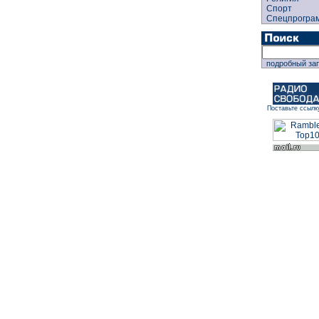
Спорт
Спецпрогра
подробный за
Поставьте ссылк