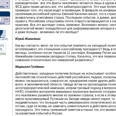
руководителем - все эти факты неизбежно читаются лишь в одном к
>
ФСБ дано право делать все, что заблагорассудится. Это еще боле
ммы
>
примерах того, что происходит в провинции. В феврале на конфер
проблемам российской прессы Евгений Киселев сказал, что в стран
возвратилась атмосфера страха. Последние события, я думаю, до
правоту. Российские спецслужбы почти открыто возвращаются к со
прос
практике. Все это выглядит очень тревожно. Возникает вопрос: ско
десятилетий может понадобиться для реформирования аппарата 
и даже больше - возможно ли это вообще?
Юрий Жигалкин:
у на РС
Как вы считаете, могут ли эти события повлиять на западный поли
истеблишмент, его отношение к российскому президенту? Ведь в 
месяцы, особенно после терактов 11 сентября, Владимир Путин р
ближайшим союзником западных столиц. Казалось, что все первон
сомнения относительно его намерений развеялись?
Маршалл Голдман:
Действительно, западные политики больше не испытывают особог
беспокойства относительно действий российского лидера, поскольк
можно так выразиться, совратил их, предприняв серию других дейс
всего, в экономической области, твердо встав на прозападную пози
антитеррористической кампании, избрав трезвый подход в вопрос
НАТО, спокойно восприняв американо-грузинское военное сотрудни
это неизбежно развеяло многие из прежних страхов, а если к этом
умело культивируемый Путиным на Западе имидж своего парня, то
неудивительно, что большая часть американского политического 
готова, судя по всему, не замечать сомнительного в действиях росс
президента. Это очень тревожный симптом в глазах тех, кто внима
за развитием событий в России.