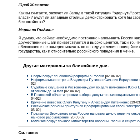
Юрий Жигалкин:
Как вы считаете, захочет ли Запад в такой ситуации "одернуть" рос
власти? Будут ли западные столицы демонстрировать хотя бы сво
беспокойство?
Маршалл Голдман:
Я думаю, что сейчас необходимо постоянно напоминать России как 
дружественные шаги приветствуются и высоко ценятся, так и то, чт
обеспокоен и не намерен молчать по поводу усиления полицейски
государства, как и относительно российского поведения в Чечне.
Другие материалы за ближайшие дни:
Споры вокруг пенсионной реформы в России
[02-04-02]
Неформальная встреча Владимира Путина и Сильвио Берлускони 
02]
Судебные слушания в Ростове-на-Дону по делу полковника Юрия 
отложены до 14 мая
[02-04-02]
В Псковской области прошли выборы депутатов законодательного
04-02]
Вручение повесток Олегу Калугину и Александру Литвиненко
[29-03
Российские регионы приступили к реформированию своей электро
03-02]
Президиум Верховного суда России направил дело о перечне секр
на новое рассмотрение
[28-03-02]
Коллизия вокруг приказа Министерства обороны России о секретн
См. также: