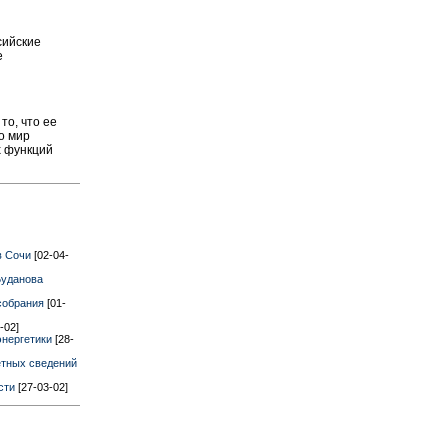
сийские
е
то, что ее
о мир
х функций
в Сочи
[02-04-
Буданова
 собрания
[01-
-02]
энергетики
[28-
етных сведений
ости
[27-03-02]