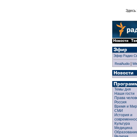
Здесь 
Эфир Радио С
|
RealAudio
Wi
Темы дня
Наши гости
Права чело
Россия
Время и Ми
СМИ
История и
современно
Культура
Медицина
Образован
Религия