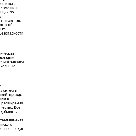
онтексте:
е заметно на
енции по
у
казывают его
ветской
лько
безопасности,
тический
последние
ассматривался
ачальные
о
у он, если
твий, прежде
цию в
е расширения
чество. Все
у добавить
истеблишмента
ийского
тельно следит