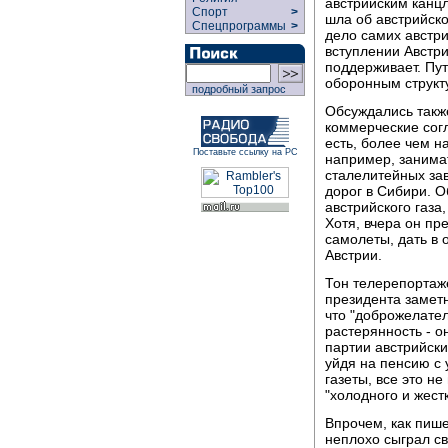
австрийским канцл
Спорт
>
шла об австрийско
Спецпрограммы
>
дело самих австри
вступлении Австри
поддерживает. Пут
оборонным структ
подробный запрос
Обсуждались такж
коммерческие сог
есть, более чем н
Поставьте ссылку на РС
например, занимат
сталелитейных зав
дорог в Сибири. 
австрийского газа
Хотя, вчера он пр
самолеты, дать в 
Австрии.
Тон телерепортаже
президента заметн
что "доброжелател
растерянность - о
партии австрийски
уйдя на пенсию с
газеты, все это н
"холодного и жест
Впрочем, как пише
неплохо сыграл св