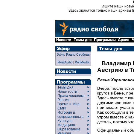
Ищите наши новы
Здесь хранятся только наши архивы (
Эфир Радио Свобода
|
Владимир П
RealAudio
WinMedia
Австрию в Т
Елена Харитонов
Темы дня
>
Вчера, после вст
Наши гости
>
кругов в Вене, пр
Права человека
>
Здесь вместе с к
Россия
>
другими членами 
Время и Мир
>
принимает участи
СМИ
>
Как сообщили в те
История и
>
утром вместе с к
современность
>
Культура
>
деталь, потому чт
Медицина
>
Образование
>
Официальный обм
Религия
>