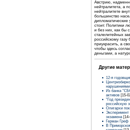
Австрию, надменно
нейтралитета, а п
нейтралитете внут
большинство насе
дипломатические 
стоит. Политики л
и без них, как бы
сталелитейных за
российскому газу 
приукрасить, а сво
чтобы здесь согла
деньгами, а натуро
Другие мате
12-я годовщи
Центризбирко
нарушениями
Из банка "СБ
активов
[15-0
"Год президе
российскую э
Олигархи по
Эксперимент 
экзамена
[14
Герман Греф
В Приморском
кампания
[13