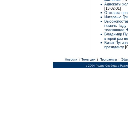
Адвокаты хол
[13-02-01]
Отставка пр
Интервью Гр
Высокопоста
помочь Тэду 
телеканала 
Владимир Пут
второй раз по
Визит Путина
президенту
[
Новости
Темы дня
Программы
Эфи
|
|
|
c 2004 Радио Свобода / Ради