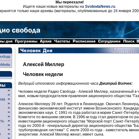
Мы переехали!
Ищите наши новые материалы на
SvobodaNews.ru
.
хранятся только наши архивы (материалы, опубликованные до 16 января 200
вобода
Алексей Миллер
nMedia
Человек недели
Ведущий итогового информационного часа
Дмитрий Волчек:
>
Человек недели Радио Свобода - Алексей Миллер, назначенный в ч
>
мая, новым председателем правления акционерного общества "Газ
века
>
>
Алексею Миллеру 39 лет. Родился в Ленинграде. Окончил Ленингра
р
>
финансово-экономический институт имени Вознесенского. Кандида
>
экономических наук. С 1991-го года работал в мэрии Санкт-Петербу
>
Комитете по внешним связям. В 1996-м году стал директором по р
сть
>
инвестициям акционерного общества "Морской порт Санкт-Петербур
>
года по 2000-й - генеральный директор акционерного общества "Б
>
трубопроводная система". С июля 2000-го года - заместитель мини
ие
>
энергетики. Алексей Миллер женат, имеет сына.
>