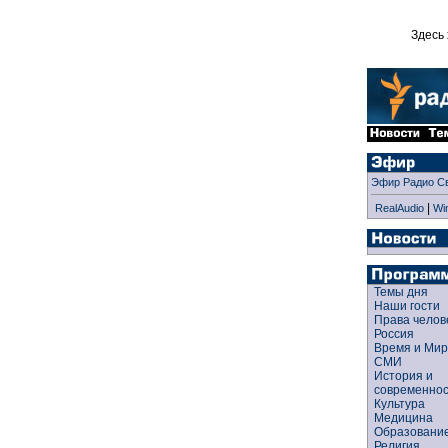
Здесь 
Эфир Радио С
|
RealAudio
Wi
Темы дня
Наши гости
Права чело
Россия
Время и Ми
СМИ
История и
современно
Культура
Медицина
Образован
Религия