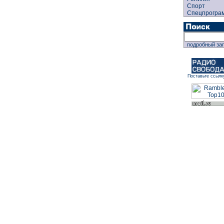
Спорт
Спецпрогра
подробный за
Поставьте ссылк