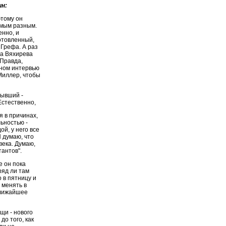
ин:
этому он
амым разным.
нно, и
готовленный,
 Грефа. А раз
ма Вяхирева
 Правда,
нном интервью
 Миллер, чтобы
бывший -
Естественно,
я в причинах,
ьностью -
ой, у него все
Я думаю, что
века. Думаю,
антов".
е он пока
ряд ли там
 в пятницу и
 менять в
ближайшее
щи - нового
до того, как