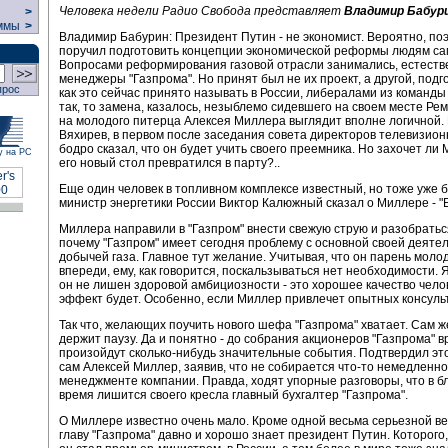
Человека недели Радио Свобода представляет
Владимир Бабур
>
ммы
>
Владимир Бабурин: Президент Путин - не экономист. Вероятно, по
поручил подготовить концепции экономической реформы людям с
Вопросами реформирования газовой отрасли занимались, естестве
менеджеры "Газпрома". Но принят был не их проект, а другой, под
прос
как это сейчас принято называть в России, либералами из команды
так, то замена, казалось, незыблемо сидевшего на своем месте Ре
на молодого питерца Алексея Миллера выглядит вполне логичной.
Вяхирев, в первом после заседания совета директоров телевизио
бодро сказал, что он будет учить своего преемника. Но захочет ли
у на РС
его новый стол превратился в парту?..
Еще один человек в топливном комплексе известный, но тоже уже 
министр энергетики России Виктор Калюжный сказал о Миллере - "
Миллера направили в "Газпром" внести свежую струю и разобратьс
почему "Газпром" имеет сегодня проблему с основной своей деятел
добычей газа. Главное тут желание. Учитывая, что он парень молод
впереди, ему, как говорится, поскальзываться нет необходимости. 
он не лишен здоровой амбициозности - это хорошее качество чело
эффект будет. Особенно, если Миллер привлечет опытных консульт
Так что, желающих поучить нового шефа "Газпрома" хватает. Сам ж
держит паузу. Да и понятно - до собрания акционеров "Газпрома" в
произойдут сколько-нибудь значительные события. Подтвердил это
сам Алексей Миллер, заявив, что не собирается что-то немедленно
менеджменте компании. Правда, ходят упорные разговоры, что в 
время лишится своего кресла главный бухгалтер "Газпрома".
О Миллере известно очень мало. Кроме одной весьма серьезной ве
главу "Газпрома" давно и хорошо знает президент Путин. Которого, 