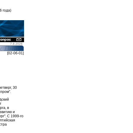
6 года)
7.8.2026
[02-06-01]
етверг, 30
пром".
дский
т
рга, в
азвитию и
г". С 1999-го
алтийская
стра