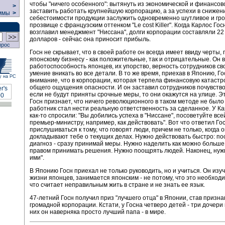
чтобы "ничего особенного": вытянуть из экономической и финансов
>
заставить работать крупнейшую корпорацию, а за успехи в снижен
ммы
>
себестоимости продукции заслужить одновременно шутливое и гр
прозвище с французским оттенком "Le cost Killer". Когда Карлос Гос
возглавил менеджмент "Ниссана", долги корпорации составляли 2
долларов - сейчас она приносит прибыль.
прос
Госн не скрывает, что в своей работе он всегда имеет ввиду черты,
японскому бизнесу - как положительные, так и отрицательные. Он 
работоспособность японцев, их упорство, верность сотрудников св
умение вникать во все детали. В то же время, приехав в Японию, Г
у на РС
внимание, что в корпорации, которая терпела финансовую катастр
общего ощущения опасности. И он заставил сотрудников почувство
если не будут приняты срочные меры, то они окажутся на улице. Э
Госн признает, что ничего революционного в таком методе не было
работник стал нести реальную ответственность за сделанное. У К
как-то спросили: "Вы добились успеха в "Ниссане", посоветуйте вс
премьер-министру, например, как действовать". Вот что ответил Го
прислушиваться к тому, что говорят люди, причем не только, когда 
докладывают тебе о текущих делах. Нужно действовать быстро: по
диагноз - сразу принимай меры. Нужно наделить как можно больш
правом принимать решения. Нужно поощрять людей. Наконец, нуж
ими".
В Японию Госн приехал не только руководить, но и учиться. Он изу
жизни японцев, занимается японским - не потому, что это необходи
что считает неправильным жить в стране и не знать ее язык.
47-летний Госн получил приз "лучшего отца" в Японии, став призна
громадной корпорации. Кстати, у Госна четверо детей - три дочери 
них он наверняка просто лучший папа - в мире.