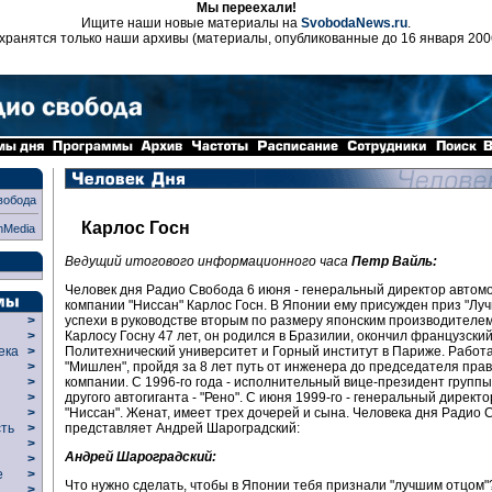
Мы переехали!
Ищите наши новые материалы на
SvobodaNews.ru
.
хранятся только наши архивы (материалы, опубликованные до 16 января 200
вобода
Карлос Госн
nMedia
Ведущий итогового информационного часа
Петр Вайль:
Человек дня Радио Свобода 6 июня - генеральный директор автом
компании "Ниссан" Карлос Госн. В Японии ему присужден приз "Луч
успехи в руководстве вторым по размеру японским производителе
>
Карлосу Госну 47 лет, он родился в Бразилии, окончил французски
>
Политехнический университет и Горный институт в Париже. Работ
века
>
"Мишлен", пройдя за 8 лет путь от инженера до председателя пра
>
компании. С 1996-го года - исполнительный вице-президент групп
р
>
другого автогиганта - "Рено". С июня 1999-го - генеральный директ
>
"Ниссан". Женат, имеет трех дочерей и сына. Человека дня Радио 
>
представляет Андрей Шароградский:
сть
>
>
Андрей Шароградский:
>
ие
>
Что нужно сделать, чтобы в Японии тебя признали "лучшим отцом"?
>