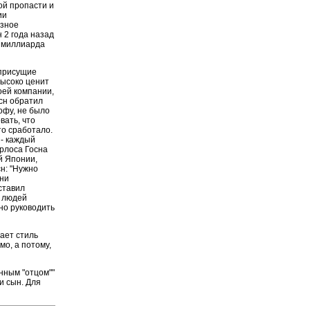
ой пропасти и
ии
озное
н 2 года назад
2 миллиарда
 присущие
высоко ценит
оей компании,
осн обратил
офу, не было
вать, что
то сработало.
 - каждый
арлоса Госна
ей Японии,
сн: "Нужно
они
ставил
е людей
но руководить
чает стиль
мо, а потому,
нным "отцом""
и сын. Для