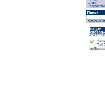
Спорт
Спецпрогра
подробный за
Поставьте ссылк