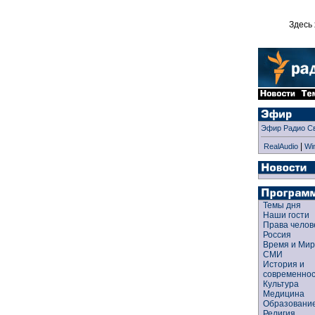
Здесь 
Эфир Радио С
|
RealAudio
Wi
Темы дня
Наши гости
Права чело
Россия
Время и Ми
СМИ
История и
современно
Культура
Медицина
Образован
Религия