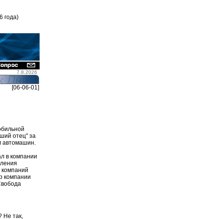
6 года)
7.8.2026
[06-06-01]
обильной
ший отец" за
м автомашин.
й
ал в компании
вления
ы компаний
ор компании
Свобода
 Не так,