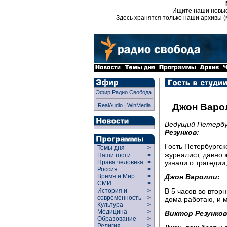
Ищите наши новы
Здесь хранятся только наши архивы (
Эфир Радио Свобода
|
Джон Варо
RealAudio
WinMedia
Ведущий Петербур
Резунков:
Гость Петербургск
Темы дня
>
журналист, давно 
Наши гости
>
узнали о трагедии
Права человека
>
Россия
>
Джон Варолли:
Время и Мир
>
СМИ
>
В 5 часов во втор
История и
>
современность
>
дома работаю, и м
Культура
>
Медицина
>
Виктор Резунков
Образование
>
Религия
>