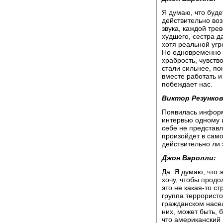
Я думаю, что буде
действительно воз
звука, каждой трев
худшего, сестра д
хотя реальной угр
Но одновременно у
храбрость, чувств
стали сильнее, по
вместе работать и
побеждает нас.
Виктор Резунков
Появилась информ
интервью одному и
себе не представл
произойдет в само
действительно ли
Джон Варолли:
Да. Я думаю, что 
хочу, чтобы продо
это не какая-то с
группа террористо
гражданском насе
них, может быть, 
что американский 