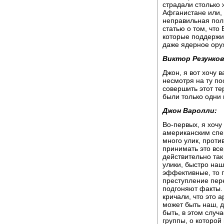
страдали столько ж
Афганистане или, 
неправильная поли
статью о том, что
которые поддержив
даже ядерное оруж
Виктор Резунков
Джон, я вот хочу в
несмотря на ту п
совершить этот те
были только одни
Джон Варолли:
Во-первых, я хочу 
американским спец
много улик, проти
принимать это все
действительно та
улики, быстро наш
эффективные, то п
преступление пере
подгоняют факты. 
кричали, что это 
может быть наш, 
быть, в этом случа
группы, о которой