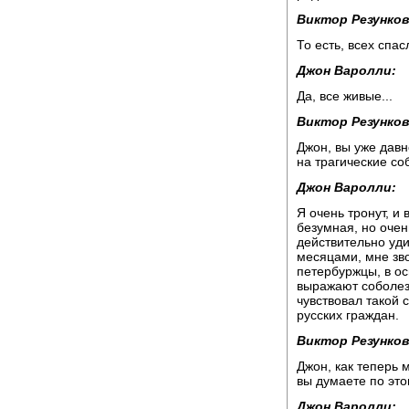
Виктор Резунков
То есть, всех спас
Джон Варолли:
Да, все живые...
Виктор Резунков
Джон, вы уже давн
на трагические со
Джон Варолли:
Я очень тронут, и 
безумная, но очен
действительно уди
месяцами, мне зв
петербуржцы, в о
выражают соболезн
чувствовал такой 
русских граждан.
Виктор Резунков
Джон, как теперь 
вы думаете по это
Джон Варолли: