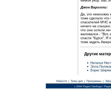
немой укор. Вас э
Джон Варолли:
Да, это немножко 
тоже сделало что-
спасателей МЧС и 
ничего не слышно 
что они хотели неч
жаловался - "Вот,
спасти "Курск". Я
тоже задеть Амери
Другие мате
Наталья Нес
Элла Поляко
Борис Ширя
Новости
Темы дня
Программы
Эфи
|
|
|
c 2004 Радио Свобода / Ради