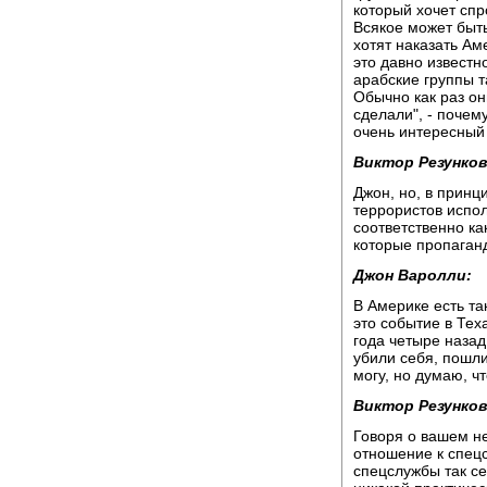
который хочет спр
Всякое может быть
хотят наказать Ам
это давно известн
арабские группы т
Обычно как раз он
сделали", - почем
очень интересный
Виктор Резунков
Джон, но, в принц
террористов испол
соответственно ка
которые пропаган
Джон Варолли:
В Америке есть та
это событие в Тех
года четыре назад
убили себя, пошли
могу, но думаю, чт
Виктор Резунков
Говоря о вашем н
отношение к спецс
спецслужбы так се