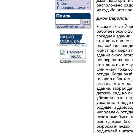
Джон, ваш брат и 
Спорт
>
расположено рядо
Спецпрограммы
>
их судьбе, что пр
Джон Варолли:
Я сам из Нью-Йорк
подробный запрос
работает около 10
соседнем здании, 
этот день она не п
она сейчас находи
Поставьте ссылку на РС
юрист при мэрии 
здании около этого
непосредственно в
этот день в этом 
Они живут тоже со
оттуда. Когда раз
говорил с братом,
сказала, что когд
здание, забрал де
детский сад, но он
убежали на юг ост
уехали за город в
родные, и двоюрод
неподалеку оттуда
некоторые были, н
июне должен был п
бюрократических п
родителей в штате