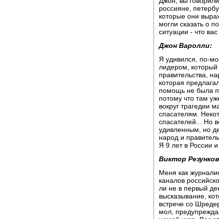
Джон, вы говорили
россияне, петербу
которые они выраж
могли сказать о п
ситуации - что ва
Джон Варолли:
Я удивился, по-м
лидером, который
правительства, нар
которая предлагал
помощь не была пр
потому что там уж
вокруг трагедии м
спасателям. Неко
спасателей... Но 
удивленным, но де
народ и правител
Я 9 лет в России 
Виктор Резунков
Меня как журналис
каналов российско
ли не в первый де
высказывание, ко
встрече со Шредер
мол, предупреждала