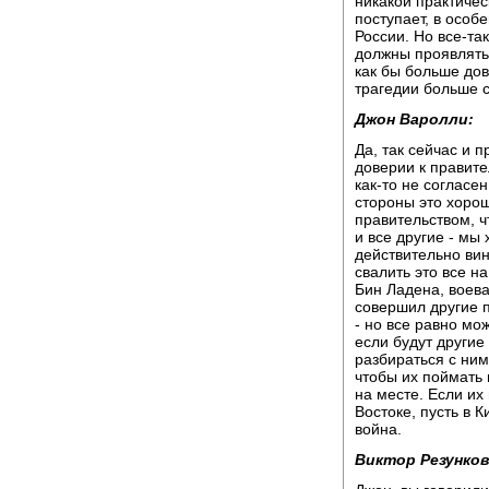
никакой практиче
поступает, в особ
России. Но все-та
должны проявлять
как бы больше дов
трагедии больше с
Джон Варолли:
Да, так сейчас и 
доверии к правите
как-то не согласен
стороны это хоро
правительством, чт
и все другие - мы
действительно вин
свалить это все на
Бин Ладена, воеват
совершил другие п
- но все равно мо
если будут другие
разбираться с ним
чтобы их поймать 
на месте. Если их
Востоке, пусть в К
война.
Виктор Резунков