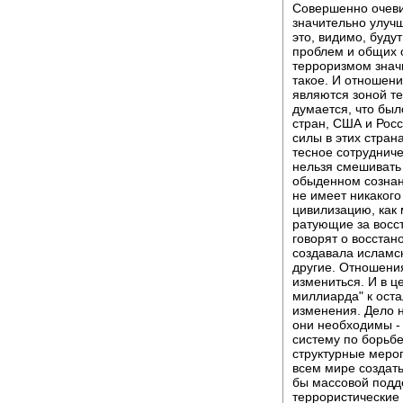
Совершенно очеви
значительно улучш
это, видимо, буду
проблем и общих 
терроризмом значи
такое. И отношени
являются зоной т
думается, что бы
стран, США и Росс
силы в этих страна
тесное сотруднич
нельзя смешивать 
обыденном сознан
не имеет никаког
цивилизацию, как
ратующие за восст
говорят о восстан
создавала исламс
другие. Отношения
измениться. И в ц
миллиарда" к ост
изменения. Дело н
они необходимы -
систему по борьбе
структурные мероп
всем мире создать
бы массовой подде
террористические