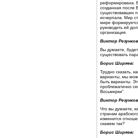
реформирована. Вс
созданная после 
существовавших п
исчерпала. Мир с
мире формируется
руководить ей до
организация.
Виктор Резунков
Вы думаете, будет
существовать па
Борис Ширяев:
Трудно сказать, к
варианты, мы мож
быть варианты. Эт
проблематично се
Восьмерки".
Виктор Резунков
Что вы думаете, к
странам арабского
изменится отношен
скажем так?
Борис Ширяев: