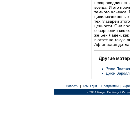
несправедливость,
всегда. И это при
темного альянса. 
цивилизационные 
тех главарей этог
ценности. Они по
совершения своих
же Бен Ладен, как
в ответ на такую 
Афганистан дотла
Другие мате
Элла Поляко
Джон Варол
Новости
Темы дня
Программы
Эфи
|
|
|
c 2004 Радио Свобода / Ради