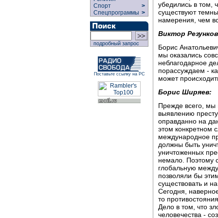
убедились в том,
Спорт
>
существуют темны
Спецпрограммы
>
намерения, чем в
Виктор Резунков
подробный запрос
Борис Анатольевич
мы оказались совс
неблагодарное дел
порассуждаем - ка
Поставьте ссылку на РС
может происходит
Борис Ширяев:
Прежде всего, мы 
выявлению преступ
оправданно на дан
этом конкретном с
международное пр
должны быть уничт
уничтоженных прес
немало. Поэтому с
глобальную между
позволяли бы эти
существовать и на
Сегодня, наверное
то противостояния
Дело в том, что з
человечества - со