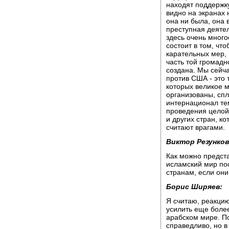
находят поддержку
видно на экранах 
она ни была, она 
преступная деяте
здесь очень много
состоит в том, что
карательных мер, 
часть той громадн
создана. Мы сейча
против США - это 
которых великое м
организованы, спло
интернационал тем
проведения целой 
и других стран, к
считают врагами.
Виктор Резунков
Как можно предста
исламский мир по
странам, если он
Борис Ширяев:
Я считаю, реакцию
усилить еще боле
арабском мире. По
справедливо, но в