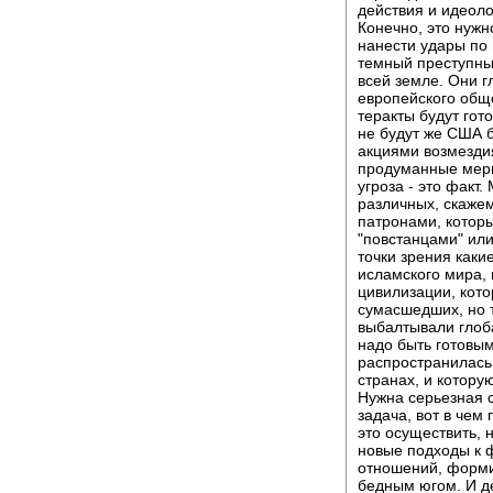
действия и идеол
Конечно, это нужн
нанести удары по 
темный преступны
всей земле. Они г
европейского обще
теракты будут гот
не будут же США б
акциями возмезди
продуманные меры.
угроза - это факт
различных, скаже
патронами, котор
"повстанцами" или
точки зрения каки
исламского мира,
цивилизации, кот
сумасшедших, но 
выбалтывали глоба
надо быть готовым
распространилась
странах, и котор
Нужна серьезная с
задача, вот в чем
это осуществить, 
новые подходы к
отношений, форм
бедным югом. И де