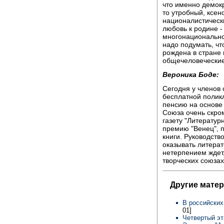
что именно демокр
то утробный, ксен
националистически
любовь к родине -
многонационально
надо подумать, чт
рождена в стране
общечеловеческие
Вероника Боде:
Сегодня у членов 
бесплатной полик
пенсию на основе
Союза очень скром
газету "Литератур
премию "Венец", 
книги. Руководств
оказывать литера
нетерпением ждет,
творческих союзах
Другие мате
В российских
01]
Четвертый эт