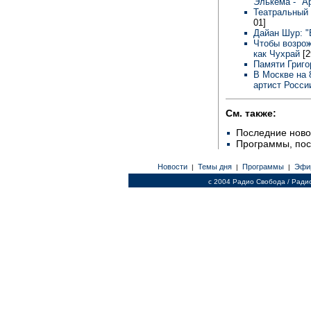
Элькема - "А
Театральный
01]
Дайан Шур: "
Чтобы возрож
как Чухрай
[2
Памяти Григ
В Москве на 
артист Росси
См. также:
Последние ново
Программы, по
Новости
Темы дня
Программы
Эфи
|
|
|
c 2004 Радио Свобода / Ради