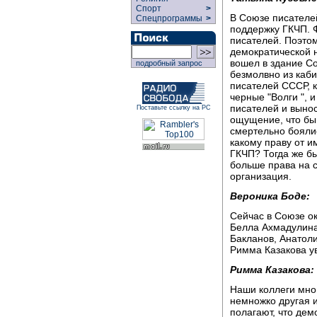
Спорт
>
В Союзе писателе
Спецпрограммы
>
поддержку ГКЧП. Ф
писателей. Поэтом
демократической 
вошел в здание Со
подробный запрос
безмолвно из каб
писателей СССР, к
черные "Волги ", 
писателей и вынос
Поставьте ссылку на РС
ощущение, что бы
смертельно боялис
какому праву от и
ГКЧП? Тогда же б
больше права на 
организация.
Вероника Боде:
Сейчас в Союзе ок
Белла Ахмадулина
Бакланов, Анатоли
Римма Казакова у
Римма Казакова:
Наши коллеги мног
немножко другая 
полагают, что дем