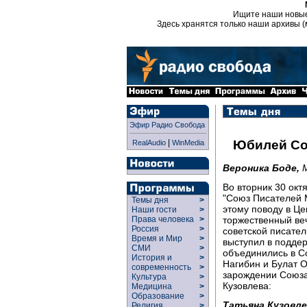
Ищите наши новы
Здесь хранятся только наши архивы (
Эфир Радио Свобода
|
Юбилей Со
RealAudio
WinMedia
Вероника Боде,
Во вторник 30 ок
"Союз Писателей 
Темы дня
>
этому поводу в Ц
Наши гости
>
торжественный веч
Права человека
>
Россия
>
советской писатель
Время и Мир
>
выступил в поддер
СМИ
>
объединились в С
История и
>
Нагибин и Булат 
современность
>
зарождении Союза 
Культура
>
Кузовлева:
Медицина
>
Образование
>
Татьяна Кузовле
Религия
>