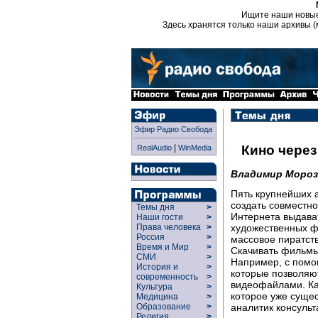
Ищите наши новы
Здесь хранятся только наши архивы (
Эфир Радио Свобода
|
Кино через
RealAudio
WinMedia
Владимир Мороз
Пять крупнейших 
создать совместн
Темы дня
>
Интернета выдава
Наши гости
>
художественных ф
Права человека
>
Россия
>
массовое пиратств
Время и Мир
>
Скачивать фильмы
СМИ
>
Например, с помощ
История и
>
которые позволяю
современность
>
видеофайлами. Ка
Культура
>
которое уже сущес
Медицина
>
аналитик консуль
Образование
>
Религия
>