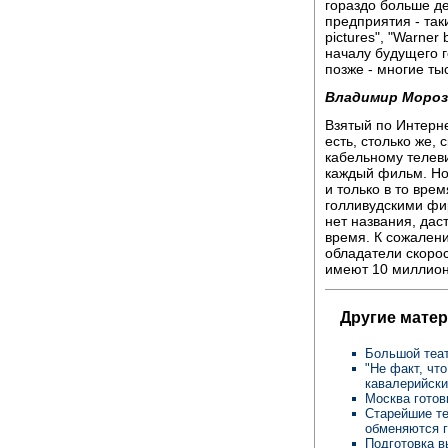
гораздо больше де
предприятия - так
pictures", "Warner 
началу будущего 
позже - многие ты
Владимир Мороз
Взятый по Интерне
есть, столько же,
кабельному телеви
каждый фильм. Но
и только в то вре
голливудскими фи
нет названия, дас
время. К сожалени
обладатели скорос
имеют 10 миллион
Другие мате
Большой теат
"Не факт, чт
кавалерийски
Москва готов
Старейшие те
обменяются 
Подготовка в