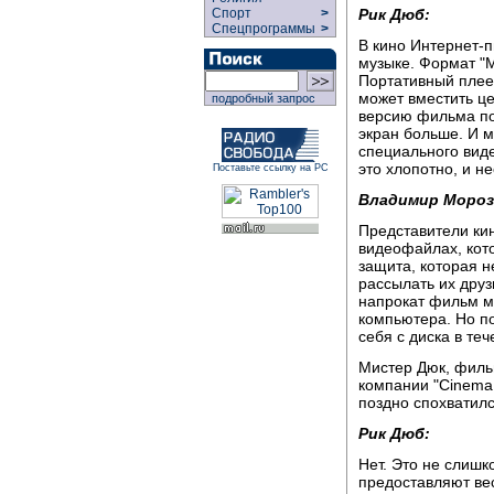
Рик Дюб:
Спорт
>
Спецпрограммы
>
В кино Интернет-п
музыке. Формат "
Портативный плее
может вместить це
подробный запрос
версию фильма по 
экран больше. И м
специального вид
это хлопотно, и н
Поставьте ссылку на РС
Владимир Мороз
Представители ки
видеофайлах, кото
защита, которая н
рассылать их друз
напрокат фильм м
компьютера. Но по
себя с диска в теч
Мистер Дюк, филь
компании "Cinema 
поздно спохватил
Рик Дюб:
Нет. Это не слиш
предоставляют ве