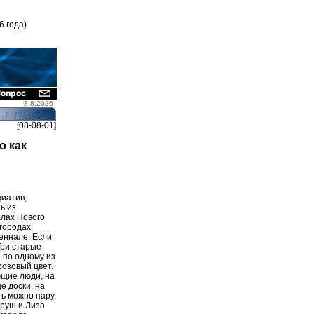
6 года)
8.8.2026
[08-08-01]
о как
иатив,
ь из
алах Нового
 городах
еннале. Если
Три старые
 по одному из
розовый цвет.
ющие люди, на
е доски, на
ь можно пару,
еруш и Лиза