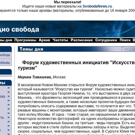
Мы переехали!
Ищите наши новые материалы на
SvobodaNews.ru
.
хранятся только наши архивы (материалы, опубликованные до 16 января 200
вобода
Форум художественных инициатив "Искусств
nMedia
туризм"
Марина Тимашева,
Москва:
В московском Новом Манеже открылся Форум художественных иниц
>
который называется "Искусство как туризм". Насколько можно судит
>
выступления куратора Георгия Никича, то, что выставлено в двух з
века
>
Манежа, - это фрагменты экспозиций уже проводившихся в разных
>
художественных биеннале, а также несколько проектов будущих би
р
>
попробовать описать содержимое выставки, то получится вот что. 
>
ржавые машины с мониторами, которые имитируют ваше движение
>
трех колец Москвы. И одна - тоже старая, но окрашенная в свежий 
сть
>
Некоторое количество фотографий: на одних изображены отдыха
>
других - индустриальные башни, на третьих - виды городов. Есть ещ
>
которых маслом в стиле лубок изображены заборы и коты. Выделит
ие
>
скорее, социальных, чем художественных, идей. В Сургуте Юлия Н
>