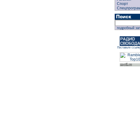
Спорт
Спецпрогра
подробный за
Поставьте ссылк