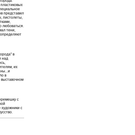
города.
з пластиковых
специальное
ов представил
ы, пистолеты,
тками,
о любоваться.
ал тени,
 определяют
орода" в
и над
сь,
ителям, их
ны...и
ло в
м выставочном
перемешку с
кой
 художники с
усство.