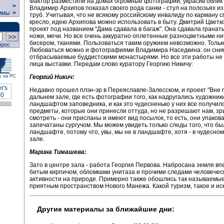
Фактор разместили на домах огромные фотографии, украсив облик 
>
Владимир Архипов показал своего рода санки - стул на полозьях и
ммы
>
труб. Учитывая, что не всякому российскому инвалиду по карману 
кресло, идею Архипова можно использовать в быту. Дмитрий Цветк
проект под названием "Дама сдавала в багаж". Она сдавала гранат
ножи, мечи. Но все очень аккуратно оплетенные разноцветными ни
бисером, тканями. Пользоваться таким оружием невозможно. Тольк
прос
Любоваться можно и фотографиями Владимира Наседкина: он сним
отбрасываемые буддистскими монастырями. Но все эти работы не
лица выставки. Передам слово куратору Георгию Никичу:
Георгий Никич:
у на РС
Недавно прошел плэн-эр в Переяславле-Залесском, и проект "Вне г
дальнем зале, где есть фотографии того, как надругались художник
ландшафтом заповедника, и как это чудесненько у них все получило
предметы, которые они принесли оттуда, но не разрешают нам, зр
смотреть - они присланы и имеют вид посылок, то есть, они упакова
запечатаны сургучом. Мы можем увидеть только следы того, что бы
ландшафте, потому что, увы, мы не в ландшафте, хотя - в чудесно
зале.
Марина Тимашева:
Зато в центре зала - работа Георгия Первова. Набросана земля в
битым кирпичом, обломками унитаза и прочими следами человечес
активности на природе. Примерно также обошлись так называемые
приятным пространством Нового Манежа. Какой туризм, такое и иск
Другие материалы за ближайшие дни: