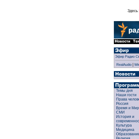
Здесь 
Эфир Радио С
|
RealAudio
Wi
Темы дня
Наши гости
Права чело
Россия
Время и Ми
СМИ
История и
современно
Культура
Медицина
Образован
Религия