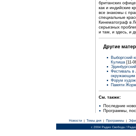
британских офицер
как и индийские к
все знакомы с пра
специальные крас
Кинематограф в Ло
серьезных проблем
и там, и здесь, и
Другие мате
Выборгский к
Кулиша
[11-0
Эдинбургски
Фестиваль в 
окружающим
Форум художе
Памяти Жор
См. также:
Последние ново
Программы, по
Новости
Темы дня
Программы
Эфи
|
|
|
c 2004 Радио Свобода / Ради