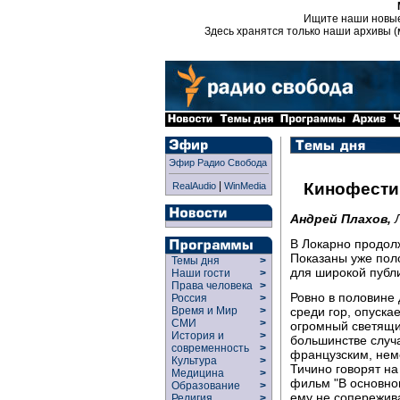
Ищите наши новы
Здесь хранятся только наши архивы (
Эфир Радио Свобода
|
Кинофести
RealAudio
WinMedia
Андрей Плахов,
В Локарно продол
Показаны уже пол
Темы дня
>
для широкой публ
Наши гости
>
Права человека
>
Ровно в половине
Россия
>
среди гор, опуска
Время и Мир
>
СМИ
>
огромный светящи
История и
>
большинстве случ
современность
>
французским, нем
Культура
>
Тичино говорят на
Медицина
>
фильм "В основно
Образование
>
ему не сопережива
Религия
>