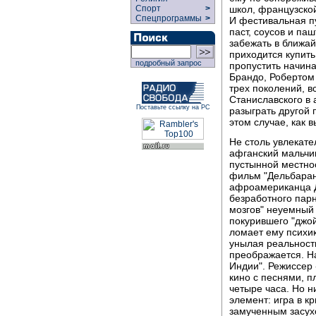
школ, французской
Спорт
>
Спецпрограммы
>
И фестивальная пу
паст, соусов и па
забежать в ближай
приходится купить
подробный запрос
пропустить начин
Брандо, Робертом
трех поколений, в
Станиславского в 
Поставьте ссылку на РС
разыграть другой 
этом случае, как в
Не столь увлекате
афганский мальчи
пустынной местнос
фильм "Дельбаран
афроамериканца Д
безработного пар
мозгов" неуемный 
покурившего "джой
ломает ему психик
унылая реальност
преображается. Н
Индии". Режиссер 
кино с песнями, п
четыре часа. Но н
элемент: игра в к
замученным засух