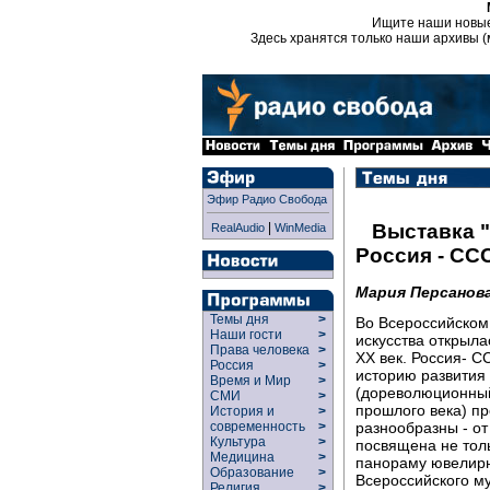
Ищите наши новы
Здесь хранятся только наши архивы (
Эфир Радио Свобода
|
Выставка "
RealAudio
WinMedia
Россия - СС
Мария Персанов
Темы дня
>
Во Всероссийском
Наши гости
>
искусства открыла
Права человека
>
XX век. Россия- С
Россия
>
историю развития 
Время и Мир
>
(дореволюционный
СМИ
>
прошлого века) пр
История и
>
разнообразны - от
современность
>
Культура
>
посвящена не тол
Медицина
>
панораму ювелирно
Образование
>
Всероссийского м
Религия
>