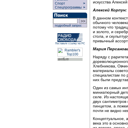
искусства Алексей
Спорт
>
Спецпрограммы
>
Алексей Корпун:
В данном контекст
обычного человека
подробный запрос
потому что традиц
и золото, и сере
стола, и скульпту
привычный ассорт
Поставьте ссылку на РС
Мария Персанова
Наряду с раритета
дореволюционног
Хлебникова, Овчи
материалы советс
специалистам по р
них были представ
Один из самых ин
миниатюрный детс
селе. Из настоящ
двух сантиметров 
пинцетом, а ложки
почти не видно н
Концептуальное, 
века это в основ
из дерева, ореха