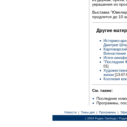
украшения из про
Выставка "Ювелирн
продлится до 10 а
Другие мате
Историко-арх
Дмитрия Шп
Карловарский
Впечатления
Итоги киноф
"Последняя 
01]
Художественн
жизни
[13-07-
Коллизия вок
См. также:
Последние ново
Программы, по
Новости
Темы дня
Программы
Эфи
|
|
|
c 2004 Радио Свобода / Ради