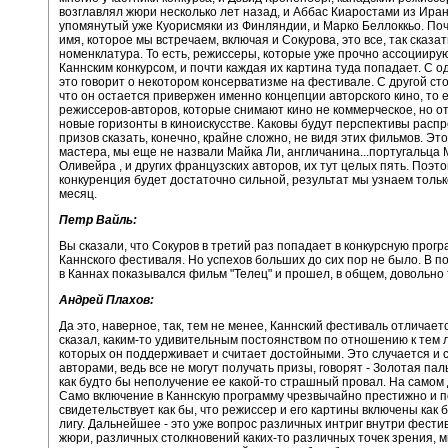
возглавлял жюри несколько лет назад, и Аббас Киаростами из Иран
упомянутый уже Куорисмяки из Финляндии, и Марко Беллоккьо. По
имя, которое мы встречаем, включая и Сокурова, это все, так сказат
номенклатура. То есть, режиссеры, которые уже прочно ассоцииру
Каннским конкурсом, и почти каждая их картина туда попадает. С о
это говорит о некотором консерватизме на фестивале. С другой сто
что он остается привержен именно концепции авторского кино, то 
режиссеров-авторов, которые снимают кино не коммерческое, но 
новые горизонты в киноискусстве. Каковы будут перспективы расп
призов сказать, конечно, крайне сложно, не видя этих фильмов. Эт
мастера, мы еще не назвали Майка Ли, англичанина...португальца
Оливейра , и других французских авторов, их тут целых пять. Поэт
конкуренция будет достаточно сильной, результат мы узнаем тольк
месяц.
Петр Вайль:
Вы сказали, что Сокуров в третий раз попадает в конкурсную прог
Каннского фестиваля. Но успехов больших до сих пор не было. В п
в Каннах показывался фильм "Телец" и прошел, в общем, довольно 
Андрей Плахов:
Да это, наверное, так, тем не менее, Каннский фестиваль отличаетс
сказал, каким-то удивительным постоянством по отношению к тем 
которых он поддерживает и считает достойными. Это случается и 
авторами, ведь все не могут получать призы, говорят - Золотая пал
как будто бы неполучение ее какой-то страшный провал. На самом д
Само включение в Каннскую программу чрезвычайно престижно и п
свидетельствует как бы, что режиссер и его картины включены как
лигу. Дальнейшее - это уже вопрос различных интриг внутри фести
жюри, различных столкновений каких-то различных точек зрения, 