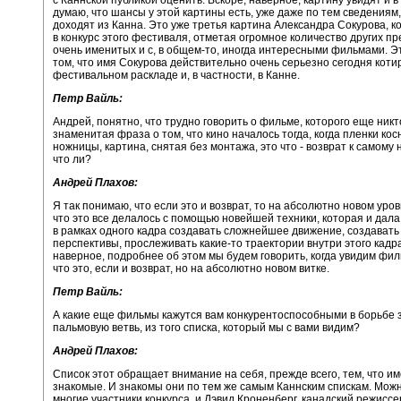
думаю, что шансы у этой картины есть, уже даже по тем сведениям
доходят из Канна. Это уже третья картина Александра Сокурова, к
в конкурс этого фестиваля, отметая огромное количество других п
очень именитых и с, в общем-то, иногда интересными фильмами. Эт
том, что имя Сокурова действительно очень серьезно сегодня коти
фестивальном раскладе и, в частности, в Канне.
Петр Вайль:
Андрей, понятно, что трудно говорить о фильме, которого еще никт
знаменитая фраза о том, что кино началось тогда, когда пленки кос
ножницы, картина, снятая без монтажа, это что - возврат к самому 
что ли?
Андрей Плахов:
Я так понимаю, что если это и возврат, то на абсолютно новом уро
что это все делалось с помощью новейшей техники, которая и дал
в рамках одного кадра создавать сложнейшее движение, создават
перспективы, прослеживать какие-то траектории внутри этого кадр
наверное, подробнее об этом мы будем говорить, когда увидим филь
что это, если и возврат, но на абсолютно новом витке.
Петр Вайль:
А какие еще фильмы кажутся вам конкурентоспособными в борьбе 
пальмовую ветвь, из того списка, который мы с вами видим?
Андрей Плахов:
Список этот обращает внимание на себя, прежде всего, тем, что и
знакомые. И знакомы они по тем же самым Каннским спискам. Можно
многие участники конкурса, и Дэвид Кроненберг, канадский режиссе