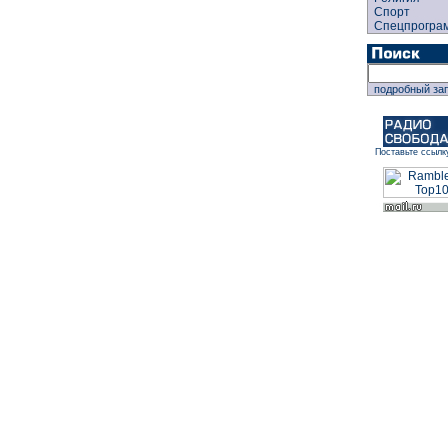
Спорт
Спецпрогра
подробный за
Поставьте ссылк