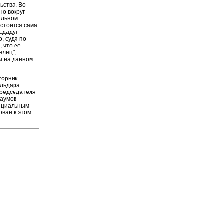
ьства. Во
но вокруг
альном
остоится сама
 сдадут
о, судя по
, что ее
елец",
бы на данном
вторник
Эльдара
председателя
Наумов
фициальным
ован в этом