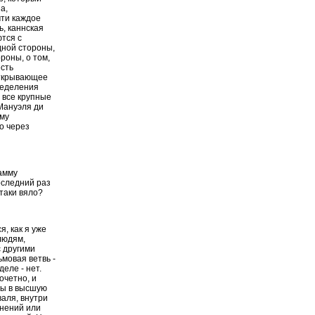
а,
чти каждое
ь, каннская
ются с
дной стороны,
роны, о том,
есть
открывающее
ределения
о все крупные
 Мануэля ди
ому
о через
рамму
оследний раз
таки вяло?
я, как я уже
людям,
с другими
ьмовая ветвь -
еле - нет.
очетно, и
 бы в высшую
валя, внутри
мнений или