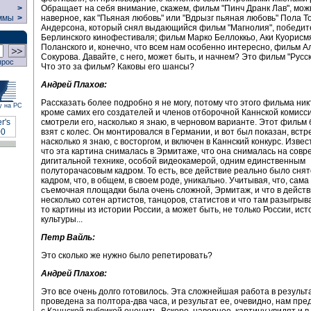
Обращает на себя внимание, скажем, фильм "Пинч Дранк Лав", мож
>
наверное, как "Пьяная любовь" или "Вдрызг пьяная любовь" Пола Т
ммы
>
Андерсона, который снял выдающийся фильм "Магнолия", победит
Берлинского кинофестиваля; фильм Марко Беллоккьо, Аки Куорисм
Поланского и, конечно, что всем нам особенно интересно, фильм 
Сокурова. Давайте, с него, может быть, и начнем? Это фильм "Русск
прос
Что это за фильм? Каковы его шансы?
Андрей Плахов:
Рассказать более подробно я не могу, потому что этого фильма ник
у на РС
кроме самих его создателей и членов отборочной Каннской комисси
смотрели его, насколько я знаю, в черновом варианте. Этот фильм
взят с колес. Он монтировался в Германии, и вот был показан, встр
насколько я знаю, с восторгом, и включен в Каннский конкурс. Извес
что эта картина снималась в Эрмитаже, что она снималась на сов
дигитальной технике, особой видеокамерой, одним единственным
полуторачасовым кадром. То есть, все действие реально было сня
кадром, что, в общем, в своем роде, уникально. Учитывая, что, сама
съемочная площадки была очень сложной, Эрмитаж, и что в действ
несколько сотен артистов, танцоров, статистов и что там разыгрыв
то картины из истории России, а может быть, не только России, ист
культуры...
Петр Вайль:
Это сколько же нужно было репетировать?
Андрей Плахов:
Это все очень долго готовилось. Эта сложнейшая работа в результ
проведена за полтора-два часа, и результат ее, очевидно, нам пре
с Каннской публикой оценить. Вскоре, наверное, картину увидят и в