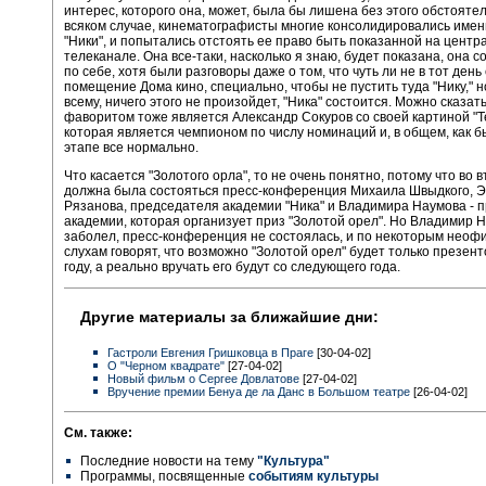
интерес, которого она, может, была бы лишена без этого обстоятел
всяком случае, кинематографисты многие консолидировались имен
"Ники", и попытались отстоять ее право быть показанной на центр
телеканале. Она все-таки, насколько я знаю, будет показана, она с
по себе, хотя были разговоры даже о том, что чуть ли не в тот день
помещение Дома кино, специально, чтобы не пустить туда "Нику," н
всему, ничего этого не произойдет, "Ника" состоится. Можно сказать
фаворитом тоже является Александр Сокуров со своей картиной "Т
которая является чемпионом по числу номинаций и, в общем, как 
этапе все нормально.
Что касается "Золотого орла", то не очень понятно, потому что во 
должна была состояться пресс-конференция Михаила Швыдкого, 
Рязанова, председателя академии "Ника" и Владимира Наумова - 
академии, которая организует приз "Золотой орел". Но Владимир 
заболел, пресс-конференция не состоялась, и по некоторым нео
слухам говорят, что возможно "Золотой орел" будет только презент
году, а реально вручать его будут со следующего года.
Другие материалы за ближайшие дни:
Гастроли Евгения Гришковца в Праге
[30-04-02]
О "Черном квадрате"
[27-04-02]
Новый фильм о Сергее Довлатове
[27-04-02]
Вручение премии Бенуа де ла Данс в Большом театре
[26-04-02]
См. также:
Последние новости на тему
"Культура"
Программы, посвященные
событиям культуры