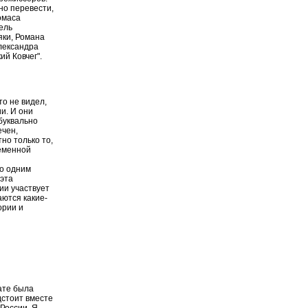
но перевести,
омаса
ель
яки, Романа
Александра
ий Ковчег".
то не видел,
и. И они
 буквально
ечен,
тно только то,
ременной
то одним
 эта
ии участвует
аются какие-
ории и
ате была
дстоит вместе
 России. Я