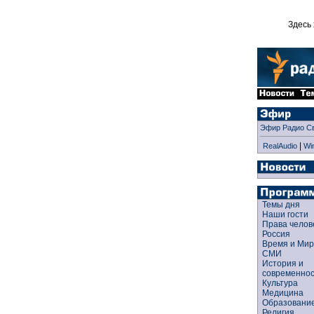
Здесь 
Эфир Радио С
|
RealAudio
Wi
Темы дня
Наши гости
Права чело
Россия
Время и Ми
СМИ
История и
современно
Культура
Медицина
Образован
Религия