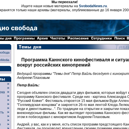
Мы переехали!
Ищите наши новые материалы на
SvobodaNews.ru
.
хранятся только наши архивы (материалы, опубликованные до 16 января 200
вобода
Программа Каннского кинофестиваля и ситуа
nMedia
вокруг российских кинопремий
Ведущий программы "Темы дня" Петр Вайль беседует с кинокри
Андреем Плаховым.
>
Петр Вайль:
>
века
>
Сегодня объявлен список двадцати двух фильмов, которые войдут 
>
программу Каннского фестиваля. Среди них - картина Александра 
р
>
"Русский Ковчег". Фестиваль откроется 15 мая фильмом Вуди Аллен
>
"Голливудская концовка" и закроется 26-го мая лентой Клода Лелюш
>
леди и джентльмены...". По традиции на открытии и закрытии пок
сть
>
внеконкурсные фильмы. Как же выглядит программа Каннского фест
>
этом я побеседовал с кинокритиком Андреем Плаховым.
>
Андрей, у вас, как и у меня, есть список программ предстоящего Ка
ие
>
фестиваля, он производит впечатление своими громкими именами 
>