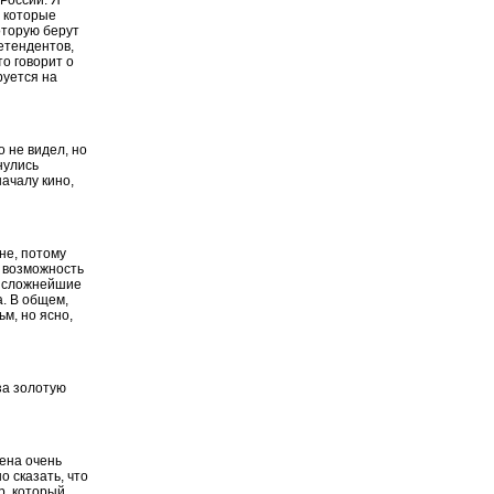
, которые
оторую берут
ретендентов,
о говорит о
руется на
о не видел, но
нулись
началу кино,
вне, потому
а возможность
ь сложнейшие
а. В общем,
м, но ясно,
за золотую
мена очень
 сказать, что
р, который