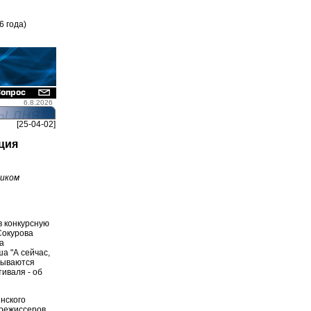
6 года)
6.8.2026
[25-04-02]
ция
тиком
в конкурсную
Сокурова
а
а "А сейчас,
азываются
иваля - об
ннского
режиссеров.