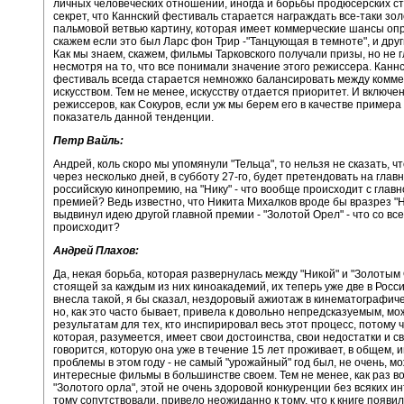
личных человеческих отношений, иногда и борьбы продюсерских ст
секрет, что Каннский фестиваль старается награждать все-таки зо
пальмовой ветвью картину, которая имеет коммерческие шансы оп
скажем если это был Ларс фон Трир -"Танцующая в темноте", и дру
Как мы знаем, скажем, фильмы Тарковского получали призы, но не 
несмотря на то, что все понимали значение этого режиссера. Канн
фестиваль всегда старается немножко балансировать между комм
искусством. Тем не менее, искусству отдается приоритет. И включе
режиссеров, как Сокуров, если уж мы берем его в качестве примера 
показатель данной тенденции.
Петр Вайль:
Андрей, коль скоро мы упомянули "Тельца", то нельзя не сказать, чт
через несколько дней, в субботу 27-го, будет претендовать на глав
российскую кинопремию, на "Нику" - что вообще происходит с глав
премией? Ведь известно, что Никита Михалков вроде бы вразрез "
выдвинул идею другой главной премии - "Золотой Орел" - что со вс
происходит?
Андрей Плахов:
Да, некая борьба, которая развернулась между "Никой" и "Золотым
стоящей за каждым из них киноакадемий, их теперь уже две в Росси
внесла такой, я бы сказал, нездоровый ажиотаж в кинематографич
но, как это часто бывает, привела к довольно непредсказуемым, мо
результатам для тех, кто инспирировал весь этот процесс, потому ч
которая, разумеется, имеет свои достоинства, свои недостатки и св
говорится, которую она уже в течение 15 лет проживает, в общем, 
проблемы в этом году - не самый "урожайный" год был, не очень, м
интересные фильмы в большинстве своем. Тем не менее, как раз в
"Золотого орла", этой не очень здоровой конкуренции без всяких ин
тому сопутствовали, привело неожиданно к тому, что к книге появил