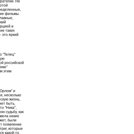
ратегий. Не
лотой
ределенные,
гие фильмы.
главные,
ский
ерцией и
ние таких
- это яркий
о "Телец"
ную
ной российской
Нике"
ем этим
 Орлом" и
и, несколько
ескую жизнь,
жет быть,
то "Ника",
ою судьбу, как
имела некие
ожет, были
от появление
триг, которые
ся какой-то