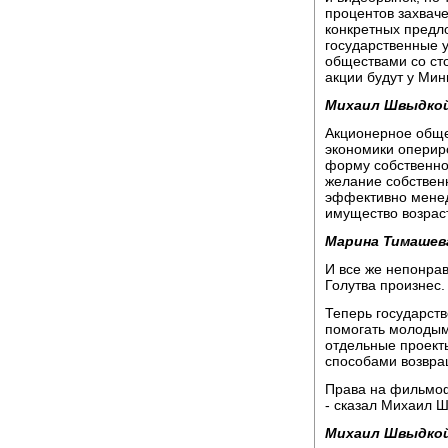
процентов захваче
конкретных предло
государственные 
обществами со ст
акции будут у Ми
Михаил Швыдко
Акционерное обще
экономики оперир
форму собственнос
желание собственн
эффективно менед
имущество возраст
Марина Тимашев
И все же непонра
Голутва произнес.
Теперь государств
помогать молодым
отдельные проекты
способами возвра
Права на фильмоф
- сказал Михаил Ш
Михаил Швыдко