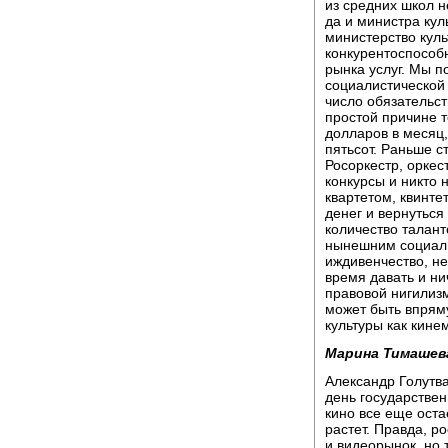
из средних школ н
да и министра кул
министерство куль
конкурентоспособ
рынка услуг. Мы п
социалистической 
число обязательст
простой причине т
долларов в месяц,
пятьсот. Раньше с
Росоркестр, оркес
конкурсы и никто 
квартетом, квинте
денег и вернутьс
количество талант
нынешним социаль
иждивенчество, не
время давать и ни
правовой нигилизм
может быть впрям
культуры как кине
Марина Тимашев
Александр Голутва
день государствен
кино все еще оста
растет. Правда, р
и видеорынок, но т