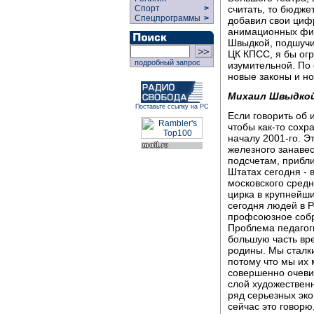
считать, то бюдже
Спорт
>
Спецпрограммы
>
добавил свои цифр
анимационных филь
Швыдкой, подшучив
ЦК КПСС, я бы ог
подробный запрос
изумительной. По 
новые законы и н
Михаил Швыдко
Поставьте ссылку на РС
Если говорить об 
чтобы как-то сохр
началу 2001-го. Э
железного занаве
подсчетам, прибл
Штатах сегодня - 
московского средн
цирка в крупнейши
сегодня людей в 
профсоюзное собр
Проблема педагог
большую часть вр
родины. Мы сталк
потому что мы их 
совершенно очевид
слой художествен
ряд серьезных эко
сейчас это говорю