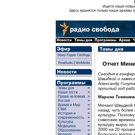
Ищите наши новы
Здесь хранятся только наши архивы (
Эфир Радио Свобода
|
Отчет Мини
RealAudio
WinMedia
Сегодня в конфе
Швыдкой и замес
Александр Голут
прошлый год раб
Темы дня
>
Наши гости
>
Марина Тимашев
Права человека
>
Россия
>
Михаил Швыдкой б
Время и Мир
>
СМИ
>
назад, чуть более
История и
>
культуры. Поэтом
современность
>
советские времен
Культура
>
культуру вырос по
Медицина
>
2000 на 20 процен
Образование
>
Большого театра,
Религия
>