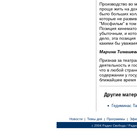
Производство во м
проще жить на дох
было больших колл
которые не разви
"Мосфильм" в том 
Позиция кинематог
убыточным, и кото
дело, эта позиция
какими бы уважае
Марина Тимашев
Признав за театр
деятельность и г
что в любой стран
содержании у госу
ближайшее время о
Другие мате
Гедиминас Та
Новости
Темы дня
Программы
Эфи
|
|
|
c 2004 Радио Свобода / Ради