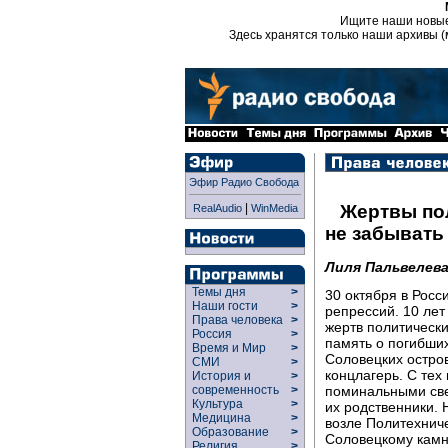
Ищите наши новы
Здесь хранятся только наши архивы (
Эфир Радио Свобода
|
Жертвы пол
RealAudio
WinMedia
не забывать
Лиля Пальвелев
Темы дня
>
30 октября в Росс
Наши гости
>
репрессий. 10 лет
Права человека
>
жертв политически
Россия
>
память о погибших
Время и Мир
>
Соловецких остров
СМИ
>
концлагерь. С тех
История и
>
поминальными све
современность
>
Культура
>
их родственники. 
Медицина
>
возле Политехничес
Образование
>
Соловецкому камн
Религия
>