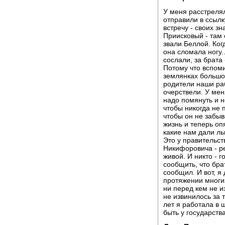
У меня расстрелял
отправили в ссылк
встречу - своих з
Приисковый - там 
звали Беллой. Ког
она сломала ногу.
сослали, за брата 
Потому что вспоми
землянках большое
родители наши раб
очерствели. У мен
надо помянуть и н
чтобы никогда не 
чтобы он не забы
жизнь и теперь оп
какие нам дали льг
Это у правительст
Никифоровича - р
живой. И никто - 
сообщить, что бра
сообщил. И вот, я
протяжении многих
ни перед кем не и
не извинилось за т
лет я работала в 
быть у государства