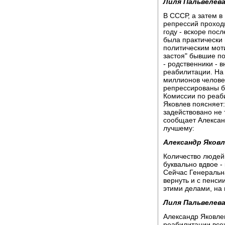
Лиля Пальвелева
В СССР, а затем в
репрессий проходи
году - вскоре пос
была практически
политическим мот
застоя" бывшие по
- родственники - 
реабилитации. На
миллионов человек
репрессированы б
Комиссии по реаб
Яковлев поясняет:
задействовано не 
сообщает Алексан
лучшему:
Александр Яковл
Количество людей 
буквально вдвое -
Сейчас Генеральн
вернуть и с пенси
этими делами, на 
Лиля Пальвелева
Александр Яковлев
реабилитации всех