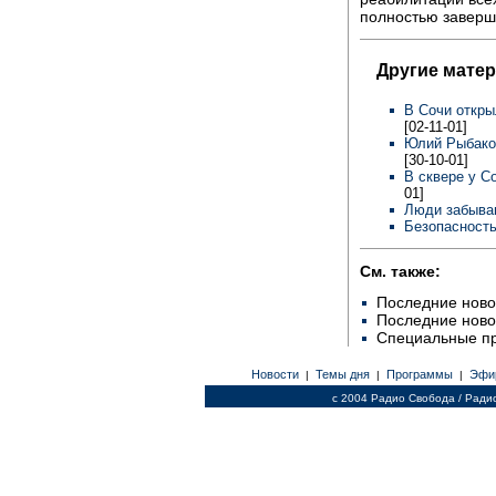
полностью заверш
Другие мате
В Сочи откры
[02-11-01]
Юлий Рыбако
[30-10-01]
В сквере у С
01]
Люди забыва
Безопасност
См. также:
Последние ново
Последние ново
Специальные п
Новости
Темы дня
Программы
Эфи
|
|
|
c 2004 Радио Свобода / Ради