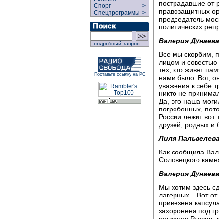
пострадавшие от р
Спорт
>
правозащитных орг
Спецпрограммы
>
председатель мос
политических реп
Валерия Дунаева
подробный запрос
Все мы скорбим, п
лицом и совестью 
тех, кто живет па
Поставьте ссылку на РС
нами было. Вот, о
уважения к себе т
никто не принимал
Да, это наша моги
погребенных, пото
России лежит вот 
друзей, родных и б
Лиля Пальвелева
Как сообщила Вале
Соловецкого камн
Валерия Дунаева
Мы хотим здесь сд
лагерных... Вот от
привезена капсула
захоронена под гр
регионов России, 