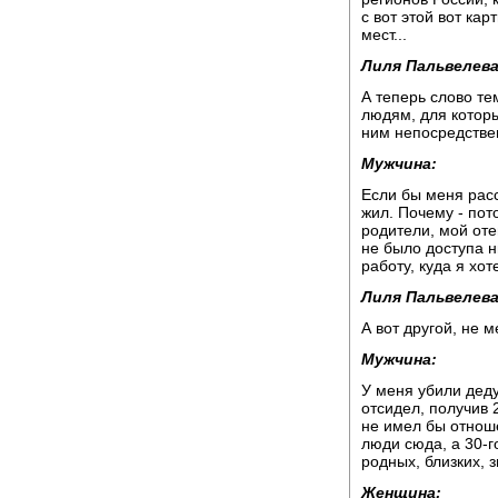
с вот этой вот кар
мест...
Лиля Пальвелева
А теперь слово те
людям, для которы
ним непосредстве
Мужчина:
Если бы меня расс
жил. Почему - пот
родители, мой оте
не было доступа н
работу, куда я хот
Лиля Пальвелева
А вот другой, не 
Мужчина:
У меня убили деду
отсидел, получив 
не имел бы отнош
люди сюда, а 30-г
родных, близких, з
Женщина: