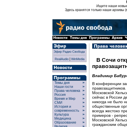
Ищите наши новы
Здесь хранятся только наши архивы (
Эфир Радио Свобода
|
В Сочи от
RealAudio
WinMedia
правозащит
Владимир Бабур
Темы дня
>
В конференции за
Наши гости
>
правозащитников.
Права человека
>
Московской Хельс
Россия
>
сейчас в России д
Время и Мир
>
никогда не было н
СМИ
>
общественные орг
История и
>
всегда жестоко пр
современность
>
Культура
>
примеров - репрес
Медицина
>
Московской Хельс
Образование
>
гражданским обще
Религия
>