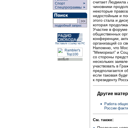
считает Людмила 
Спорт
>
чиновники продол
Спецпрограммы
>
некоторые правоза
недостойным и по
этого стала и дис
которая продолжа
подробный запрос
Участие в форуме
общественных орг
конференции, акт
организаций со с
Поставьте ссылку на РС
Напомню, что Мос
"Мемориал" и Соц
со стороны предс
нескольких заявл
участвовать в Гр
предполагается о
если таковая буде
к президенту Росс
Другие мате
Работа общес
России факт
См. также:
Последние ново