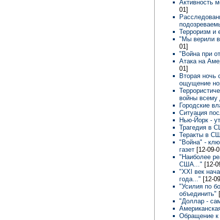
Активность 
01]
Расследовани
подозревае
Терроризм и
"Мы верили в
01]
"Война при о
Атака на Аме
01]
Вторая ночь 
ощущение но
Террористиче
войны всему
Городские вл
Ситуация пос
Нью-Йорк - у
Трагедия в 
Теракты в СШ
"Война" - кл
газет
[12-09-0
"Наиболее ре
США..."
[12-0
"XXI век нача
года..."
[12-09
"Усилия по 
объединить"
"Доллар - са
Американская
Обращение к