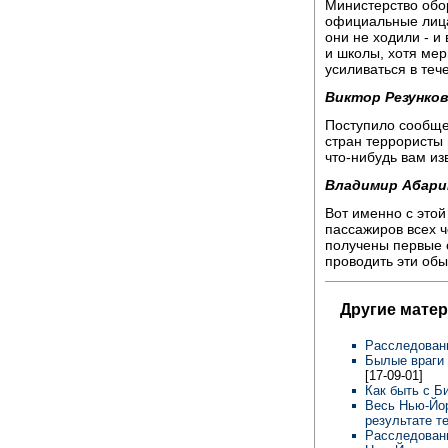
Министерство обо
официальные лица,
они не ходили - и
и школы, хотя ме
усиливаться в теч
Виктор Резунков
Поступило сообще
стран террористы
что-нибудь вам из
Владимир Абари
Вот именно с этой
пассажиров всех 
получены первые 
проводить эти обы
Другие мате
Расследован
Былые враги 
[17-09-01]
Как быть с 
Весь Нью-Йор
результате т
Расследован