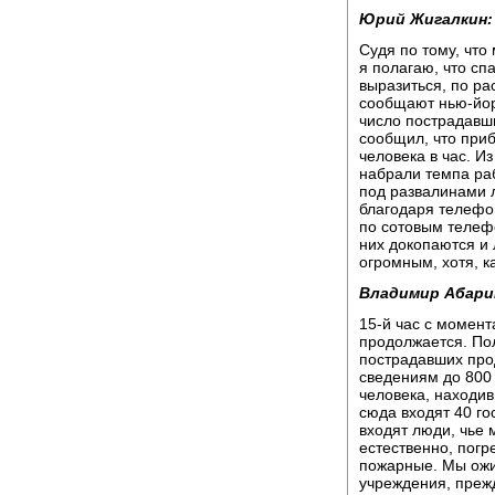
Юрий Жигалкин:
Судя по тому, что
я полагаю, что сп
выразиться, по ра
сообщают нью-йор
число пострадавши
сообщил, что приб
человека в час. И
набрали темпа раб
под развалинами л
благодаря телефо
по сотовым телефо
них докопаются и 
огромным, хотя, к
Владимир Абари
15-й час с момент
продолжается. По
пострадавших про
сведениям до 800
человека, находив
сюда входят 40 г
входят люди, чье 
естественно, погр
пожарные. Мы ожи
учреждения, прежд