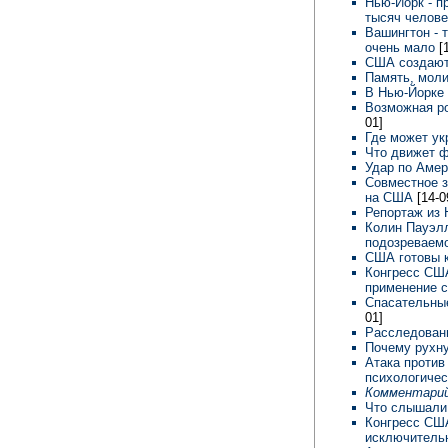
Нью-Йорк - п
тысяч челов
Вашингтон - 
очень мало
[
США создают
Память, моли
В Нью-Йорке
Возможная р
01]
Где может ук
Что движет 
Удар по Амер
Совместное з
на США
[14-0
Репортаж из
Колин Пауэлл
подозреваем
США готовы 
Конгресс США
применение с
Спасательные
01]
Расследовани
Почему рухну
Атака против
психологиче
Комментарий
Что слышали
Конгресс США
исключительн