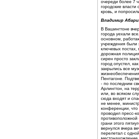
очереди более 7 ч
городские власти
кровь, и попросил
Владимир Абари
В Вашингтоне вчер
города уехали все,
основном, работа
учреждения были 
ключевых постах, 
дорожная полиция
сирен просто закл
город опустел, ка
закрылись все му
жизнеобеспечения
Пентагоне. Подтв
- по последним с
Арлингтон, на тер
или, во всяком сл
сюда входят и спа
не менее, минист
конференции, что
проводил пресс-к
противоположной 
грани этого пятиу
вернулся вчера ве
перелетал с одной
местонахождение 