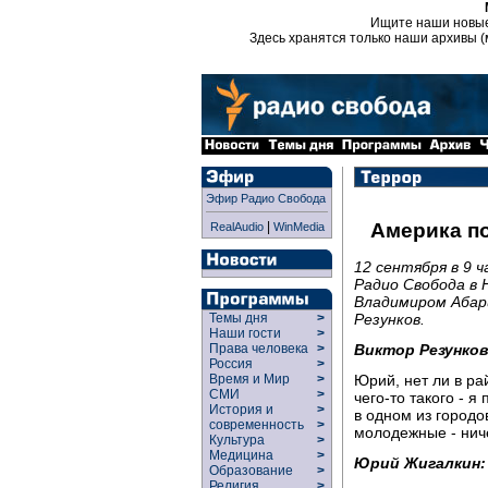
Ищите наши новы
Здесь хранятся только наши архивы (
Эфир Радио Свобода
|
Америка по
RealAudio
WinMedia
12 сентября в 9 
Радио Свобода в
Владимиром Абар
Резунков.
Темы дня
>
Наши гости
>
Виктор Резунков
Права человека
>
Россия
>
Юрий, нет ли в ра
Время и Мир
>
СМИ
>
чего-то такого - 
История и
>
в одном из городо
современность
>
молодежные - нич
Культура
>
Медицина
>
Юрий Жигалкин:
Образование
>
Религия
>