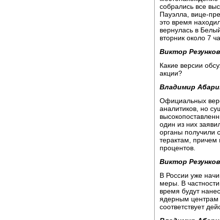
собрались все вы
Пауэлла, вице-пре
это время находил
вернулась в Белы
вторник около 7 ч
Виктор Резунков
Какие версии обсу
акции?
Владимир Абари
Официальных верс
аналитиков, но су
высокопоставленн
один из них заяви
органы получили 
терактам, причем 
процентов.
Виктор Резунков
В России уже начи
меры. В частности
время будут нан
ядерным центрам и
соответствует дей