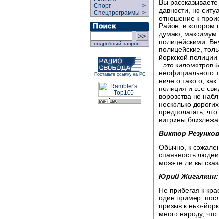
Вы рассказываете
Спорт
>
давности, но ситу
Спецпрограммы
>
отношение к прои
Район, в котором 
думаю, максимум -
полицейскими. Вну
подробный запрос
полицейские, толь
йоркской полиции 
- это километров 
неофициального тр
Поставьте ссылку на РС
ничего такого, как
полиция и все сви
воровства не наб
несколько дорогих
предполагать, что 
витрины близлежа
Виктор Резунков
Обычно, к сожален
спаянность людей,
можете ли вы сказ
Юрий Жигалкин:
Не прибегая к кр
один пример: посл
призыв к нью-йорк
много народу, что