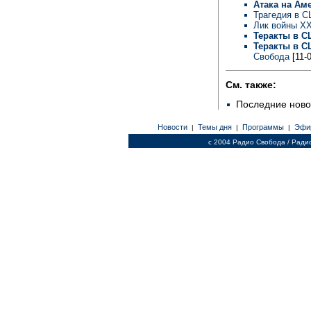
Атака на Ам
Трагедия в С
Лик войны XX
Теракты в 
Теракты в 
Свобода
[11-
См. также:
Последние ново
Новости
Темы дня
Программы
Эфи
|
|
|
c 2004 Радио Свобода / Ради