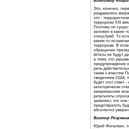
Владимир Абари
Это, конечно, пер
раздавались вчера
это - террористиче
терроризм XXI век
Поэтому не сущест
заложен в какие-т
спецслужб. То есть
каким-то исламск
терроризм. В это
обращение презид
Штаты не будут де
и теми, кто укрыва
предупреждение о
речь действительн
также к властям П
сведениям США, 
будет этот ответ 
категорически отк
американские влас
результаты опрос
заявляют, что они
предотвратить буд
абсолютно уверен
Виктор Резунков
Юрий Жигалкин, п