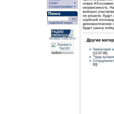
новую Югославию 
Спорт
>
Спецпрограммы
>
независимость. На
выборах участвова
не решили, будут 
сербской оппозици
подробный запрос
демократические 
будет шанса побе
Поставьте ссылку на РС
Другие матер
Черногория н
[11-07-00]
"Удар кулаком
Сотрудничест
00]