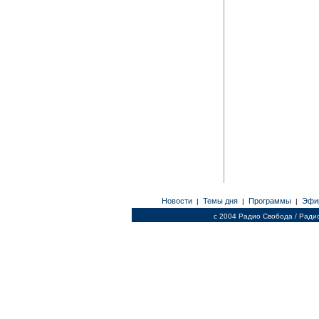
Новости
Темы дня
Программы
Эфи
|
|
|
c 2004 Радио Свобода / Ради