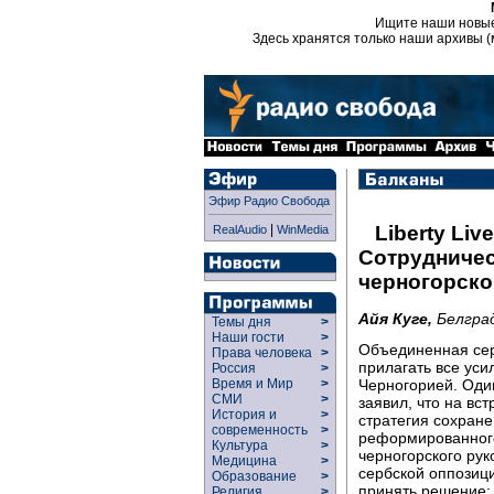
Ищите наши новы
Здесь хранятся только наши архивы (
Эфир Радио Свобода
|
Liberty Live
RealAudio
WinMedia
Сотрудничес
черногорско
Айя Куге,
Белград
Темы дня
>
Наши гости
>
Объединенная сер
Права человека
>
прилагать все уси
Россия
>
Черногорией. Оди
Время и Мир
>
СМИ
>
заявил, что на вс
История и
>
стратегия сохран
современность
>
реформированного
Культура
>
черногорского рук
Медицина
>
сербской оппозици
Образование
>
принять решение: 
Религия
>