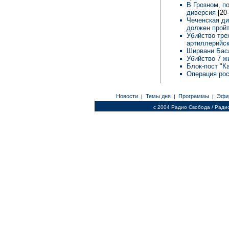
В Грозном, п
диверсия
[20
Чеченская ди
должен прой
Убийство тре
артиллерийс
Ширвани Бас
Убийство 7 ж
Блок-пост "К
Операция рос
Новости
Темы дня
Программы
Эфи
|
|
|
c 2004 Радио Свобода / Ради