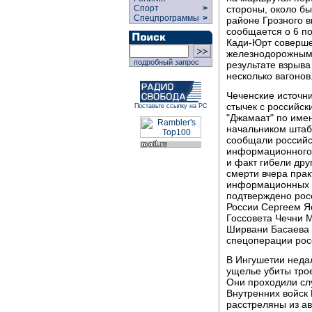
стороны, около бы
Спорт
>
Спецпрограммы
>
районе Грозного 
сообщается о 6 по
Кади-Юрт соверше
железнодорожным 
подробный запрос
результате взрыв
несколько вагонов
Чеченские источни
стычек с российс
Поставьте ссылку на РС
"Джамаат" по имен
начальником штаб
сообщали российс
информационного а
и факт гибели дру
смерти вчера пра
информационных г
подтверждено рос
России Сергеем Я
Госсовета Чечни 
Ширвани Басаева в
спецоперации росс
В Ингушетии неда
ущелье убиты тро
Они проходили сл
Внутренних войск
расстреляны из а