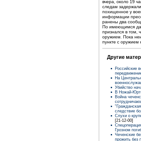
вчера, около 19 ч
следам задержали 
похищенное у вое
информации пресс
ранены два сообщ
По имеющимся дан
признался в том, 
оружием. Пока неи
пункте с оружием 
Другие мате
Российские в
передвижение
На Центральн
военнослуж
Убийство нач
В Ножай-Юрт
Война чеченс
сотрудничаю
"Гражданская
следствие бо
Слухи о кру
[21-12-00]
Спецоперация
Грозном поги
Чеченские бе
прожить без 