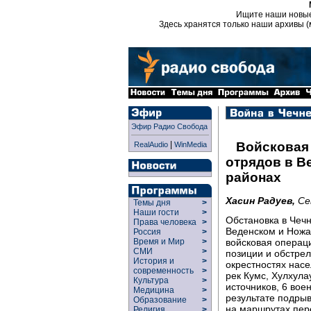
Ищите наши новы
Здесь хранятся только наши архивы (
Эфир Радио Свобода
|
Войсковая
RealAudio
WinMedia
отрядов в В
районах
Хасин Радуев,
Се
Темы дня
>
Наши гости
>
Обстановка в Чеч
Права человека
>
Веденском и Ножа
Россия
>
войсковая операци
Время и Мир
>
СМИ
>
позиции и обстре
История и
>
окрестностях нас
современность
>
рек Кумс, Хулхула
Культура
>
источников, 6 во
Медицина
>
результате подры
Образование
>
на маршрутах пер
Религия
>