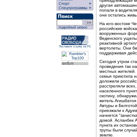
принадлежащая мэ
Спорт
>
другая автомашина
Спецпрограммы
>
попали в водителя
они остались живы
На юго-востоке Че
подробный запрос
российские войск
вооруженных форм
Веденского ущелья
реактивной артил
Поставьте ссылку на РС
вертолеты. Они б
поддерживая дейс
Сегодня утром ста
проведения так н
местных жителей. 
семья приютила на
доложили российск
расстреляли всех,
населенного пунк
скотину, обнаруж
житель Агишбатоя 
Автуры и Белгото
приезжали к Адуев
начнется "зачистк
домой. Асланбек 
пункта их останов
трупы были случа
землю.