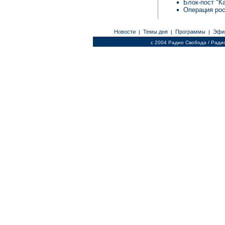
Блок-пост "К
Операция рос
Новости
Темы дня
Программы
Эфи
|
|
|
c 2004 Радио Свобода / Ради