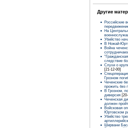
Другие мате
Российские в
передвижение
На Центральн
военнослуж
Убийство нач
В Ножай-Юрт
Война чеченс
сотрудничаю
"Гражданская
следствие бо
Слухи о кру
[21-12-00]
Спецоперация
Грозном поги
Чеченские бе
прожить без 
В Грозном, п
диверсия
[20
Чеченская ди
должен прой
Войсковая оп
Юртовском р
Убийство тре
артиллерийс
Ширвани Бас