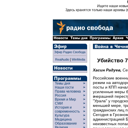
Ищите наши новы
Здесь хранятся только наши архивы (
Эфир Радио Свобода
|
Убийство 7
RealAudio
WinMedia
Хасин Радуев,
Се
Российские военн
режим на автодоро
Темы дня
>
посты и КПП нача
Наши гости
>
усиленные меры б
Права человека
>
Россия
>
вчерашней перест
Время и Мир
>
"Урала" у городско
СМИ
>
меньшей мере, тр
История и
>
гражданских лиц п
современность
>
Сегодня в Грозно
Культура
>
администрацией Б
Медицина
>
неизвестных попа
Образование
>
Религия
>