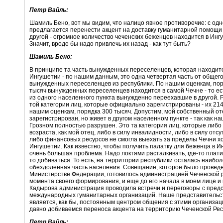
Петр Вайль:
Шамиль Бено, вот мы видим, что налицо явное противоречие: с од
предлагается перенести акцент на доставку гуманитарной помощи 
другой - огромное количество чеченских беженцев находится в Инг
Значит, вроде бы надо привлечь их назад - как тут быть?
Шамиль Бено:
В принципе та часть вынужденных переселенцев, которая находит
Ингушетии - по нашим данным, это одна четвертая часть от общег
вынужденных переселенцев из республики. По нашим оценкам, пор
тысяч вынужденных переселенцев находится в самой Чечне - то ес
из одного населенного пункта вынужденно переехавшие в другой. Р
той категории лиц, которые официально зарегистрированы - их 214
нашим оценкам, порядка 300 тысяч. Допустим, мой собственный от
зарегистрирован, но живет в другом населенном пункте - так как на
Грозном полностью разрушен. Это та категория лиц, которые либо 
возраста, как мой отец, либо в силу инвалидности, либо в силу отсу
либо финансовых ресурсов не смогла выехать за пределы Чечни хо
Ингушетии. Как известно, чтобы получить палатку для беженца в Ин
очень большая проблема. Надо локтями расталкивать, где-то платит
то добиваться. То есть, на территории республики осталась наибо
обездоленная часть населения. Совещание, которое было проведен
Министерстве Федерации, готовилось администрацией Чеченской р
момента своего формирования, и еще до его начала в моем лице и 
Кадырова администрация проводила встречи и переговоры с пред
международных гуманитарных организаций. Наше представительст
является, как бы, постоянным центром общения с этими организац
давно добиваемся переноса акцента на территорию Чеченской Рес
Петр Вайль: