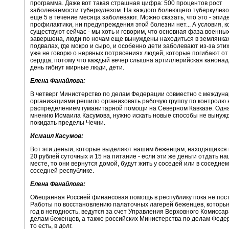
программа. Даже вот такая страшная цифра: 500 процентов рост
заболеваемости туберкулезом. На каждого болеющего туберкулезо
еще 5 в течение месяца заболевают. Можно сказать, что это - эпиде
профилактики, ни предупреждения этой болезни нет... А условия, 
существуют сейчас - мы хоть и говорим, что основная фаза военны
завершена, люди по ночам еще вынуждены находиться в землянках,
подвалах, где мокро и сыро, и особенно дети заболевают из-за этих
уже не говорю о нервных потрясениях людей, которые погибают от
сердца, потому что каждый вечер слышна артиллерийская канонад
день гибнут мирные люди, дети.
Елена Фанайлова:
В четверг Министерство по делам Федерации совместно с междун
организациями решило организовать рабочую группу по контролю 
распределением гуманитарной помощи на Северном Кавказе. Одна
мнению Исмаила Касумова, нужно искать новые способы не вынуж
покидать пределы Чечни.
Исмаил Касумов:
Вот эти деньги, которые выделяют нашим беженцам, находящихся 
20 рублей суточных и 15 на питание - если эти же деньги отдать н
месте, то они вернутся домой, будут жить у соседей или в соседнем 
соседней республике.
Елена Фанайлова:
Обещанная Россией финансовая помощь в республику пока не пост
Работы по восстановлению палаточных лагерей беженцев, которы
год в негодность, ведутся за счет Управления Верховного Комисса
делам беженцев, а также российских Министерства по делам Феде
то есть, в долг.