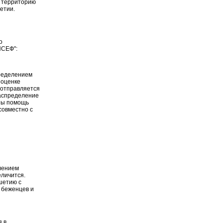
а территорию
етии.
о
ИСЕФ":
пределением
 оценке
 отправляется
распределение
оны помощь
совместно с
лением
еличится.
шетию с
 беженцев и
я в