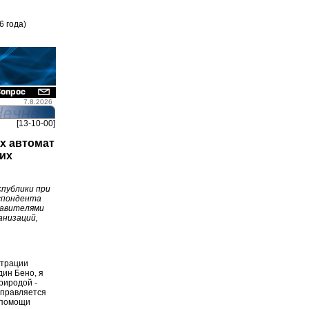
6 года)
7.8.2026
[13-10-00]
ах автомат
них
спублики при
спондента
тавителями
анизаций,
страции
дин Бено, я
риродой -
тправляется
 помощи