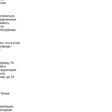
тии:
еличиться,
пределенные
мовать.
сти
Республики.
л: что в этом
 помощи.
:
блику, 70
ий и
 территории
была
чае, до 10
 Чечни:
ганизации
нитарная