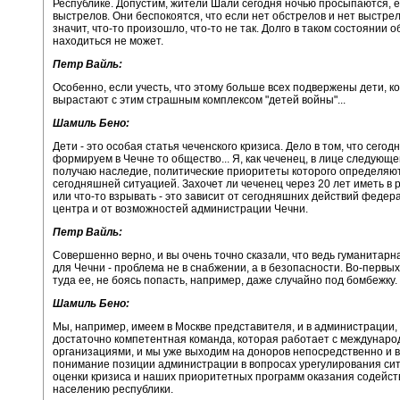
Республике. Допустим, жители Шали сегодня ночью просыпаются, е
выстрелов. Они беспокоятся, что если нет обстрелов и нет выстрел
значит, что-то произошло, что-то не так. Долго в таком состоянии 
находиться не может.
Петр Вайль:
Особенно, если учесть, что этому больше всех подвержены дети, к
вырастают с этим страшным комплексом "детей войны"...
Шамиль Бено:
Дети - это особая статья чеченского кризиса. Дело в том, что сегод
формируем в Чечне то общество... Я, как чеченец, в лице следующ
получаю наследие, политические приоритеты которого определяю
сегодняшней ситуацией. Захочет ли чеченец через 20 лет иметь в 
или что-то взрывать - это зависит от сегодняшних действий федер
центра и от возможностей администрации Чечни.
Петр Вайль:
Совершенно верно, и вы очень точно сказали, что ведь гуманитар
для Чечни - проблема не в снабжении, а в безопасности. Во-первых
туда ее, не боясь попасть, например, даже случайно под бомбежку.
Шамиль Бено:
Мы, например, имеем в Москве представителя, и в администрации, 
достаточно компетентная команда, которая работает с междунар
организациями, и мы уже выходим на доноров непосредственно и 
понимание позиции администрации в вопросах урегулирования сит
оценки кризиса и наших приоритетных программ оказания содейст
населению республики.