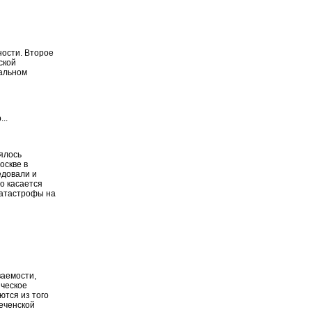
ности. Второе
ской
альном
..
оялось
оскве в
едовали и
то касается
катастрофы на
ваемости,
ическое
ются из того
Чеченской