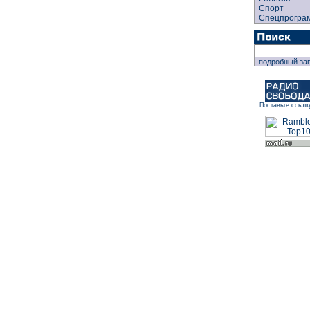
Спорт
Спецпрогра
подробный за
Поставьте ссылк