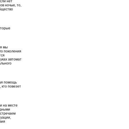
сли нет
ов ночью, то,
общество
оторые
ня мы
его поколения
тся
руках автомат
ального
ная помощь
, кто повезет
и на месте
одными
встречаем
уации,
вия