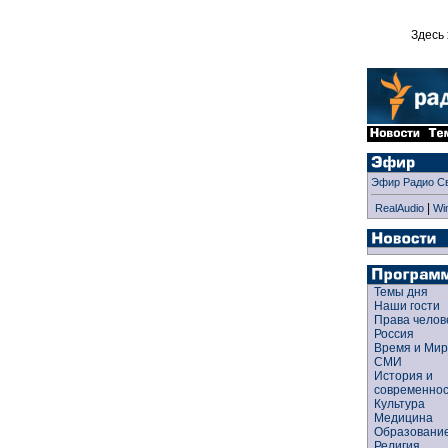
Здесь 
Эфир Радио С
|
RealAudio
Wi
Темы дня
Наши гости
Права чело
Россия
Время и Ми
СМИ
История и
современно
Культура
Медицина
Образован
Религия