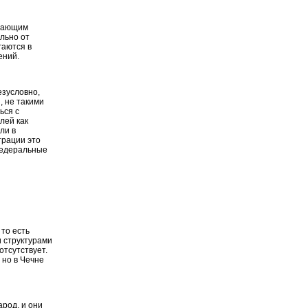
ждающим
льно от
гаются в
ений.
езусловно,
, не такими
ься с
лей как
ли в
трации это
 федеральные
то есть
 структурами
отсутствует.
 но в Чечне
арод, и они