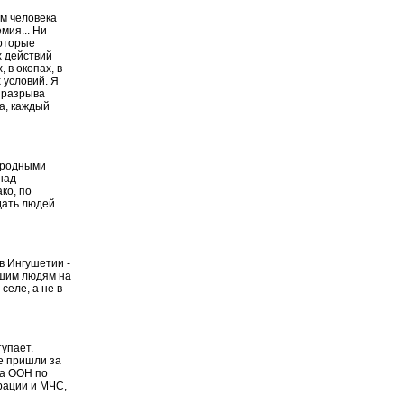
м человека
мия... Ни
которые
х действий
 в окопах, в
 условий. Я
 разрыва
а, каждый
ародными
над
ко, по
дать людей
в Ингушетии -
ашим людям на
селе, а не в
упает.
е пришли за
ра ООН по
рации и МЧС,