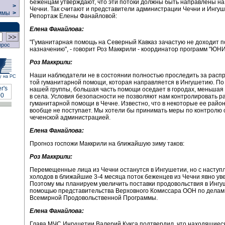
беженцам утверждают, что эти потоки должны быть направлены н
>
Чечни. Так считают и представители администрации Чечни и Ингуш
ммы
>
Репортаж Елены Фанайловой:
Елена Фанайлова:
"Гуманитарная помощь на Северный Кавказ зачастую не доходит п
прос
назначению", - говорит Роз Маккрили - координатор программ "ЮН
Роз Маккрили:
Наши наблюдатели не в состоянии полностью проследить за рас
у на РС
той гуманитарной помощи, которая направляется в Ингушетию. По
нашей группы, большая часть помощи оседает в городах, меньшая
в села. Условия безопасности не позволяют нам контролировать 
гуманитарной помощи в Чечне. Известно, что в некоторые ее рай
вообще не поступает. Мы хотели бы принимать меры по контролю 
чеченской администрацией.
Елена Фанайлова:
Прогноз госпожи Маккрили на ближайшую зиму таков:
Роз Маккрили:
Перемещенные лица из Чечни останутся в Ингушетии, но с наступ
холодов в ближайшие 3-4 месяца поток беженцев из Чечни явно ув
Поэтому мы планируем увеличить поставки продовольствия в Ингу
помощью представительства Верховного Комиссара ООН по делам
Всемирной Продовольственной Программы.
Елена Фанайлова:
Глава МЧС Ингушетии Валерий Кукса подтвердил, что находящиес