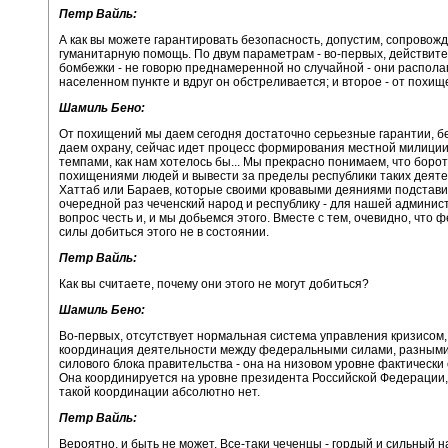
Петр Вайль:
А как вы можете гарантировать безопасность, допустим, сопрово
гуманитарную помощь. По двум параметрам - во-первых, действите
бомбежки - не говорю преднамеренной но случайной - они распола
населенном пункте и вдруг он обстреливается; и второе - от похищ
Шамиль Бено:
От похищений мы даем сегодня достаточно серьезные гарантии, б
даем охрану, сейчас идет процесс формирования местной милиции
темпами, как нам хотелось бы... Мы прекрасно понимаем, что борот
похищениями людей и вывести за пределы республики таких деяте
Хаттаб или Бараев, которые своими кровавыми деяниями подстави
очередной раз чеченский народ и республику - для нашей админис
вопрос честь и, и мы добьемся этого. Вместе с тем, очевидно, что
силы добиться этого не в состоянии.
Петр Вайль:
Как вы считаете, почему они этого не могут добиться?
Шамиль Бено:
Во-первых, отсутствует нормальная система управления кризисом, 
координация деятельности между федеральными силами, разными
силового блока правительства - она на низовом уровне фактически 
Она координируется на уровне президента Российской Федерации,
такой координации абсолютно нет.
Петр Вайль:
Вероятно, и быть не может. Все-таки чеченцы - гордый и сильный н