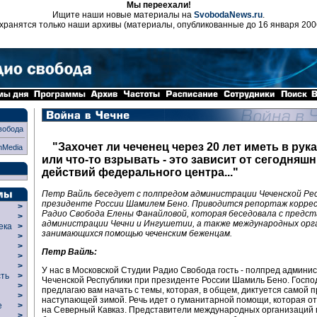
Мы переехали!
Ищите наши новые материалы на
SvobodaNews.ru
.
хранятся только наши архивы (материалы, опубликованные до 16 января 200
вобода
"Захочет ли чеченец через 20 лет иметь в рук
nMedia
или что-то взрывать - это зависит от сегодняш
действий федерального центра..."
Петр Вайль беседует с полпредом администрации Чеченской Ре
президенте России Шамилем Бено. Приводится репортаж корре
>
Радио Свобода Елены Фанайловой, которая беседовала с предс
>
администрации Чечни и Ингушетии, а также международных орг
века
>
занимающихся помощью чеченским беженцам.
>
р
>
Петр Вайль:
>
>
У нас в Московской Студии Радио Свобода гость - полпред админи
сть
>
Чеченской Республики при президенте России Шамиль Бено. Госпо
>
предлагаю вам начать с темы, которая, в общем, диктуется самой п
>
наступающей зимой. Речь идет о гуманитарной помощи, которая о
ие
>
на Северный Кавказ. Представители международных организаций
>