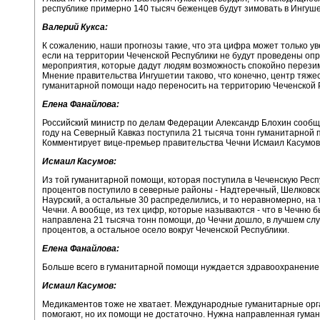
республике примерно 140 тысяч беженцев будут зимовать в Ингуше
Валерий Кукса:
К сожалению, наши прогнозы такие, что эта цифра может только ув
если на территории Чеченской Республики не будут проведены о
мероприятия, которые дадут людям возможность спокойно перези
Мнение правительства Ингушетии таково, что конечно, центр тяже
гуманитарной помощи надо переносить на территорию Чеченской 
Елена Фанайлова:
Российский министр по делам Федерации Александр Блохин сообщи
году на Северный Кавказ поступила 21 тысяча тонн гуманитарной
Комментирует вице-премьер правительства Чечни Исмаил Касумов
Исмаил Касумов:
Из той гуманитарной помощи, которая поступила в Чеченскую Респу
процентов поступило в северные районы - Надтеречный, Шелковск
Наурский, а остальные 30 распределились, и то неравномерно, на
Чечни. А вообще, из тех цифр, которые называются - что в Чечню 
направлена 21 тысяча тонн помощи, до Чечни дошло, в лучшем слу
процентов, а остальное осело вокруг Чеченской Республики.
Елена Фанайлова:
Больше всего в гуманитарной помощи нуждается здравоохранение
Исмаил Касумов:
Медикаментов тоже не хватает. Международные гуманитарные ор
помогают, но их помощи не достаточно. Нужна направленная гума