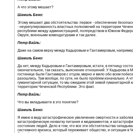
А что этому мешает?
Шамиль Бено:
Этому мешают два обстоятельства: первое - обеспечение безопас
- неурегулированность властных полномочий на территории Чечен
республики между администрацией, полпредством в Южном Федер
Округе, военными комендатурами и так далее.
Петр Вайль:
Даже на самом верху между Кадыровым и Гантамировым, например.
Шамиль Бено:
Да нет, между Кадыровым и Гантамировым, кстати, в пятницу сост
окончательное, так сказать, выяснение отношений. У Кадырова в М
гостинице были Гантамиров с отцом, мирно и мило обо всем побес
разошлись. Там вообще, по сути, не было проблем изначально. А ч
гуманитарной ситуации, то мы ожидаем этой зимой гуманитарной 
территории Чеченской Республики. Это факт.
Петр Вайль:
Что вы вкладываете в это понятие?
Шамиль Бено:
Я имею в виду катастрофическое увеличение смертности и заболе
катастрофическую нехватку питания и медикаментов, и катастроф
состояние людей. Дело в том, что все эти обстоятельства складыва
системного кризиса, который переживает общество, и ситуации в 