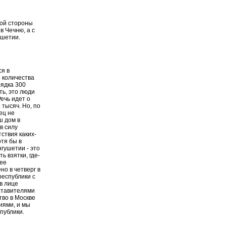
ной стороны
в Чечню, а с
ушетии.
ся в
о количества
ядка 300
ть, это люди
ечь идет о
 тысяч. Но, по
ец не
ш дом в
в силу
тствия каких-
тя бы в
гушетии - это
ь взятки, где-
лее
о в четверг в
еспублики с
в лице
ставителями
во в Москве
иями, и мы
публики.