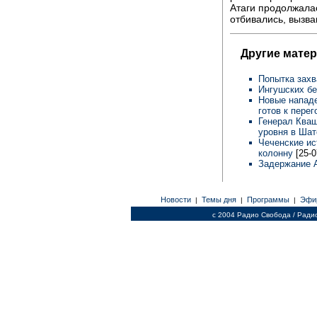
Атаги продолжала
отбивались, вызва
Другие матер
Попытка зах
Ингушских б
Новые нападе
готов к пер
Генерал Кваш
уровня в Ша
Чеченские ис
колонну
[25-0
Задержание 
Новости
Темы дня
Программы
Эфи
|
|
|
c 2004 Радио Свобода / Ради