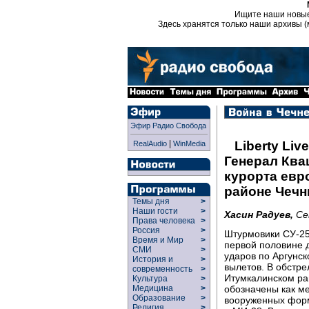
Ищите наши новы
Здесь хранятся только наши архивы (
Эфир Радио Свобода
|
Liberty Live
RealAudio
WinMedia
Генерал Ква
курорта евр
районе Чечн
Темы дня
>
Наши гости
>
Хасин Радуев,
Се
Права человека
>
Россия
>
Штурмовики СУ-25
Время и Мир
>
первой половине 
СМИ
>
ударов по Аргунс
История и
>
вылетов. В обстре
современность
>
Итумкалинском ра
Культура
>
обозначены как ме
Медицина
>
Образование
>
вооруженных форм
Религия
>