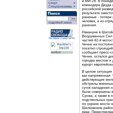
и МИ-28. В понед
Спорт
>
командира Дауда 
Спецпрограммы
>
российской развед
результате ожесто
раненые - потери
человек, а из отр
подробный запрос
ранения.
Накануне в Шатой
Вооруженных Сил 
Поставьте ссылку на РС
частей 42-й мотос
Чечне на постоян
посетил строящий
сообщает пресс-с
Чечне, остался д
городка местом и 
курорт европейско
В целом ситуация
как напряженная.
действующие мелк
обстрелы военных 
суток нападения н
были совершены в
Сунжа, а также в 
подствольных гран
по охране моста ч
Шелковском район
реки. Перестрелк