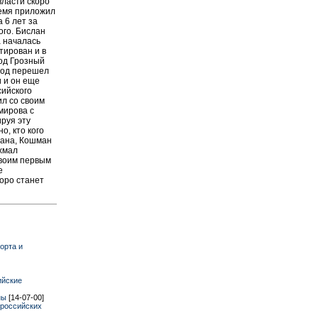
власти скоро
ремя приложил
 6 лет за
ого. Бислан
а началась
тирован и в
од Грозный
род перешел
и и он еще
сийского
ил со своим
мирова с
руя эту
о, кто кого
вана, Кошман
хмал
своим первым
е
коро станет
орта и
ийские
ны
[14-07-00]
 российских