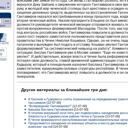
войсками уже зимой 95-го года. Он вновь стал мэром Грозного, но к 
>
вернулся Доку Завгаев, к свержению которого Гантамиров в свое в
ммы
>
руку, и молодой мэр чеченской столицы был арестован и осужден на
хищение денежных средств, выделенных на восстановление Грозн
Гантамиров оказался востребованным в конце прошлого года, когд
вторая чеченская война. Указом президента Ельцина он был амнис
должности руководителя чеченской милиции отправился воевать п
прос
против вооруженных формирований Масхадова. После того, как го
под контроль российских войск, Гантамирова повысили в должност
занял пост первого заместителя полномочного представителя рос
правительства в Чечне Николая Кошмана. Однако, он не очень лад
у на РС
патроном и вынужден был подать в отставку. Кошман уволил Ганта
формулировкой "за систематический невыход на работу". Комменти
ситуацию, Бислан Гантамиров уже в Москве заявил: "Еще не известн
уволил". И действительно, вскоре власть в Чечне была реформиро
потерял свою должность, главой временной администрации стал А
Кадыров, который в понедельник назначил Бислана Гантамирова 
заместителем, курирующим силовые структуры республики. В Чечн
поговаривают, что Гантамирова могут повысить в должности и он с
генералом.
Другие материалы за ближайшие три дня:
В Грозном и Гудермесе сняты ограничения на передвижение трансп
пассажиров
[12-07-00]
"Возвращение Гантамирова?"
[12-07-00]
Карьера Бислана Гантамирова
[13-07-00]
В течении минувшей ночи пять раз подвергались нападениям росс
блокпосты в Гудермесском районе Чечни в Грозном
[13-07-00]
В Чечне формируются республиканские правоохранительные орга
Продолжаются нападения на военные объекты и места дислокации
воинских частей
[14-07-00]