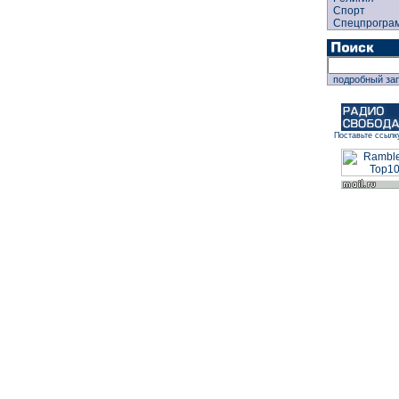
Спорт
Спецпрогра
подробный за
Поставьте ссылк