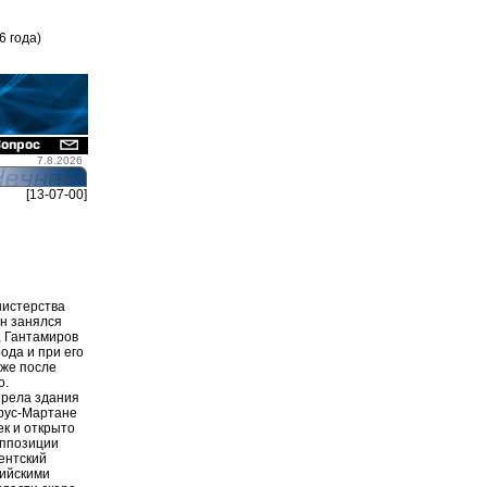
6 года)
7.8.2026
[13-07-00]
нистерства
он занялся
, Гантамиров
ода и при его
 же после
о.
трела здания
Урус-Мартане
ек и открыто
оппозиции
ентский
сийскими