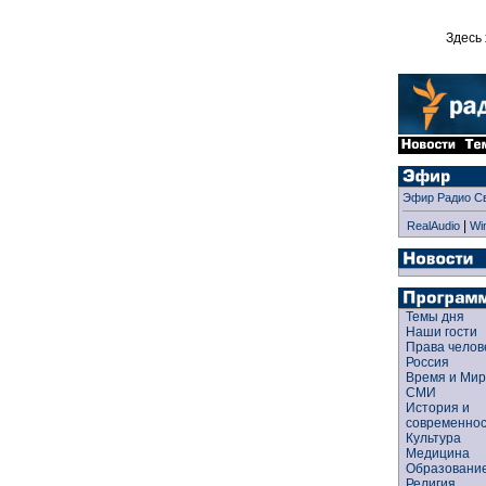
Здесь 
Эфир Радио С
|
RealAudio
Wi
Темы дня
Наши гости
Права чело
Россия
Время и Ми
СМИ
История и
современно
Культура
Медицина
Образован
Религия