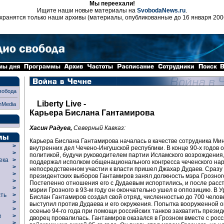
Мы переехали!
Ищите наши новые материалы на
SvobodaNews.ru
.
хранятся только наши архивы (материалы, опубликованные до 16 января 200
вобода
Liberty Live -
nMedia
Карьера Бислана Гантамирова
Хасин Радуев,
Северный Кавказ:
Карьера Бислана Гантамирова началась в качестве сотрудника Ми
>
внутренних дел Чечено-Ингушской республики. В конце 90-х годов 
>
политикой, будучи руководителем партии Исламского возрождения
века
>
поддержал исполком общенационального конгресса чеченского нар
>
непосредственном участии к власти пришел Джахар Дудаев. Сразу
р
>
президентских выборов Гантамиров занял должность мэра Грозног
>
Постепенно отношения его с Дудаевым испортились, и после расс
>
мэрии Грозного в 93-м году он окончательно ушел в оппозицию. В 
сть
>
Бислан Гантамиров создал свой отряд, численностью до 700 челов
>
выступил против Дудаева и его окружения. Попытка вооруженной 
>
осенью 94-го года при помощи российских танков захватить презид
ие
>
дворец провалилась. Гантамиров оказался в Грозном вместе с рос
>