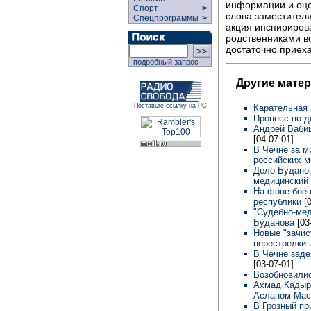
информации и оце
Спорт
>
слова заместителя
Спецпрограммы
>
акция инспириров
родственниками во
достаточно приеха
подробный запрос
Другие мате
Поставьте ссылку на РС
Карательная 
Процесс по 
Андрей Бабиц
[04-07-01]
В Чечне за м
российских 
Дело Буданов
медицинский
На фоне боев
республики
[
"Судебно-мед
Буданова
[03
Новые "зачис
перестрелки 
В Чечне заде
[03-07-01]
Возобновили
Ахмад Кадыро
Асланом Ма
В Грозный п