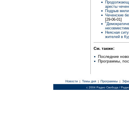
Продолжающа
аресты чечен
Подрыв мили
Чеченские бе
[29-06-01]
"Демократиче
несовместимы
Неясная ситу
жителей в К
См. также:
Последние ново
Программы, по
Новости
Темы дня
Программы
Эфи
|
|
|
c 2004 Радио Свобода / Ради