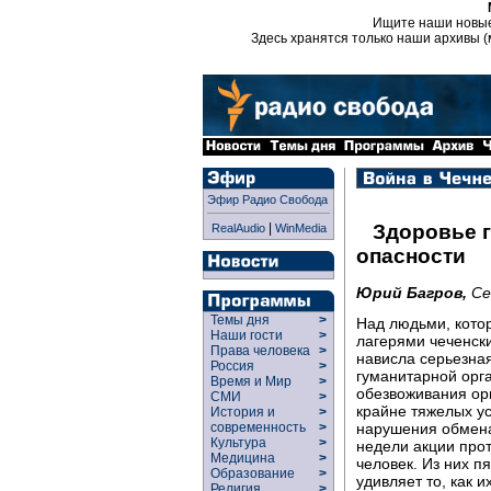
Ищите наши новы
Здесь хранятся только наши архивы (
Эфир Радио Свобода
|
Здоровье 
RealAudio
WinMedia
опасности
Юрий Багров,
Се
Темы дня
>
Над людьми, кото
Наши гости
>
лагерями чеченски
Права человека
>
нависла серьезная
Россия
>
гуманитарной орг
Время и Мир
>
обезвоживания ор
СМИ
>
крайне тяжелых ус
История и
>
нарушения обмена
современность
>
Культура
>
недели акции прот
Медицина
>
человек. Из них пя
Образование
>
удивляет то, как 
Религия
>