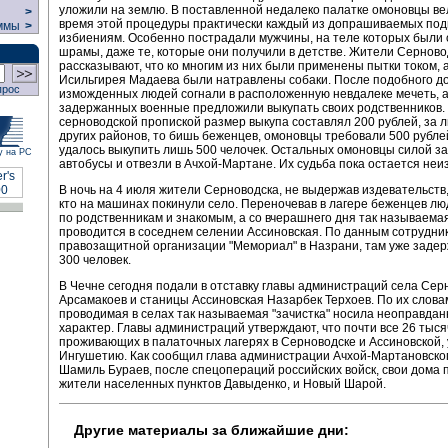
уложили на землю. В поставленной недалеко палатке омоновцы ве
>
время этой процедуры практически каждый из допрашиваемых под
ммы
>
избиениям. Особенно пострадали мужчины, на теле которых были
шрамы, даже те, которые они получили в детстве. Жители Серново
рассказывают, что ко многим из них были применены пытки током, 
Исильгирея Мадаева были натравлены собаки. После подобного д
прос
изможденных людей согнали в расположенную невдалеке мечеть, 
задержанных военные предложили выкупать своих родственников. 
серноводской пропиской размер выкупа составлял 200 рублей, за 
других районов, то бишь беженцев, омоновцы требовали 500 рубле
удалось выкупить лишь 500 челочек. Остальных омоновцы силой за
у на РС
автобусы и отвезли в Ачхой-Мартане. Их судьба пока остается неи
В ночь на 4 июля жители Серноводска, не выдержав издевательств,
кто на машинах покинули село. Переночевав в лагере беженцев л
по родственникам и знакомым, а со вчерашнего дня так называемая
проводится в соседнем селении Ассиновская. По данным сотрудни
правозащитной организации "Мемориал" в Назрани, там уже заде
300 человек.
В Чечне сегодня подали в отставку главы администраций села Сер
Арсамакоев и станицы Ассиновская Назарбек Терхоев. По их слова
проводимая в селах так называемая "зачистка" носила неоправдан
характер. Главы администраций утверждают, что почти все 26 тыся
проживающих в палаточных лагерях в Серноводске и Ассиновской,
Ингушетию. Как сообщил глава администрации Ачхой-Мартановско
Шамиль Бураев, после спецопераций российских войск, свои дома 
жители населенных пунктов Давыденко, и Новый Шарой.
Другие материалы за ближайшие дни: