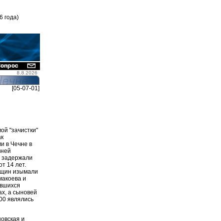
6 года)
8.8.2026
[05-07-01]
ой "зачистки"
ак
и в Чечне в
вней
Д задержали
т 14 лет.
енщин изымали
макоева и
авшихся
ах, а сыновей
200 являлись
овская и