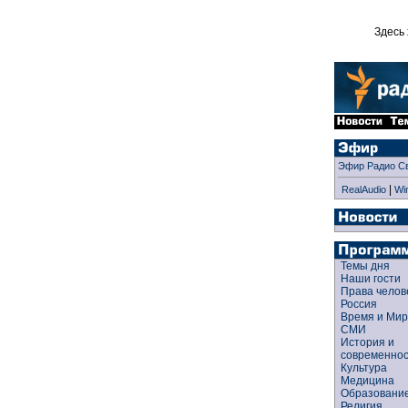
Здесь 
Эфир Радио С
|
RealAudio
Wi
Темы дня
Наши гости
Права чело
Россия
Время и Ми
СМИ
История и
современно
Культура
Медицина
Образован
Религия