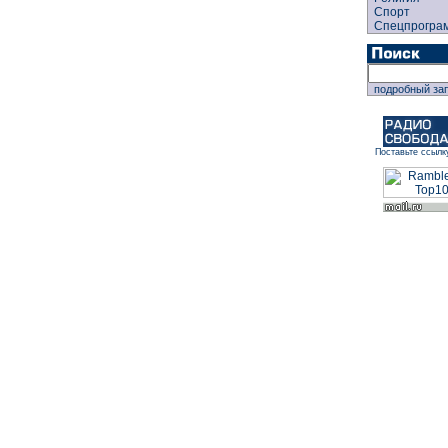
Спорт
Спецпрогра
подробный за
Поставьте ссылк