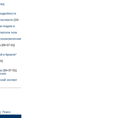
ред
подробности
 экспертиз
[10-
и подали в
пертиза тела
сихиатрическая
на
[09-07-01]
ой в Кремле"
01]
каз
[04-07-01]
йских
ский эксперт
Поиск
|