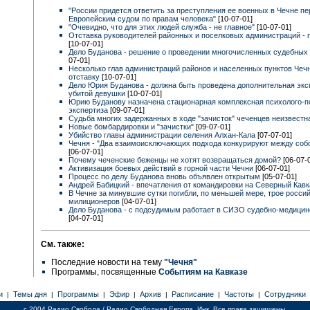
"России придется ответить за преступления ее военных в Чечне пе
Европейским судом по правам человека"
[10-07-01]
"Очевидно, что для этих людей служба - не главное"
[10-07-01]
Отставка руководителей районных и поселковых администраций - 
[10-07-01]
Дело Буданова - решение о проведении многочисленных судебных
07-01]
Несколько глав администраций районов и населенных пунктов Чечн
отставку
[10-07-01]
Дело Юрия Буданова - должна быть проведена дополнительная экс
убитой девушки
[10-07-01]
Юрию Буданову назначена стационарная комплексная психолого-п
экспертиза
[09-07-01]
Судьба многих задержанных в ходе "зачисток" чеченцев неизвест
Новые бомбардировки и "зачистки"
[09-07-01]
Убийство главы администрации селения Алхан-Кала
[07-07-01]
Чечня - "Два взаимоисключающих подхода конкурируют между соб
[06-07-01]
Почему чеченские беженцы не хотят возвращаться домой?
[06-07-
Активизация боевых действий в горной части Чечни
[06-07-01]
Процесс по делу Буданова вновь объявлен открытым
[05-07-01]
Андрей Бабицкий - впечатления от командировки на Северный Кав
В Чечне за минувшие сутки погибли, по меньшей мере, трое росси
милиционеров
[04-07-01]
Дело Буданова - с подсудимым работает в СИЗО судебно-медицин
[04-07-01]
См. также:
Последние новости на тему
"Чечня"
Программы, посвященные
Событиям на Кавказе
и
Темы дня
Программы
Эфир
Архив
Расписание
Частоты
Сотрудники
|
|
|
|
|
|
|
c 2004 Радио Свобода / Радио Свободная Европа, Инк. Все права защищены