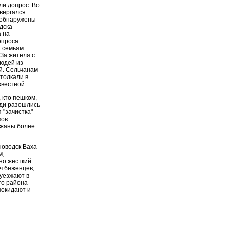
ли допрос. Во
вергался
 обнаружены
дска
а на
опроса
а семьям
За жителя с
людей из
й. Сельчанам
толкали в
звестной.
 кто пешком,
юди разошлись
 "зачистка"
ков
ржаны более
новодск Ваха
м,
но жесткий
ч беженцев,
 уезжают в
го района
покидают и