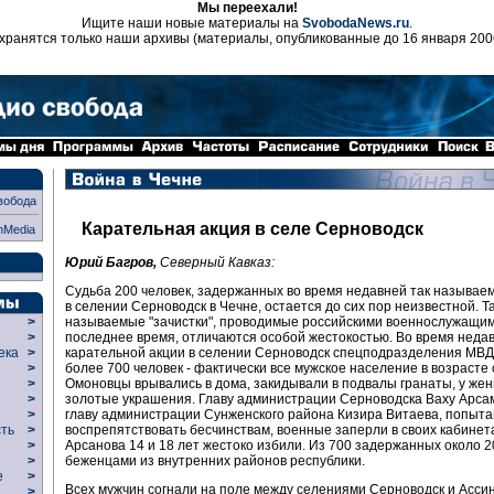
Мы переехали!
Ищите наши новые материалы на
SvobodaNews.ru
.
хранятся только наши архивы (материалы, опубликованные до 16 января 200
вобода
Карательная акция в селе Серноводск
nMedia
Юрий Багров,
Северный Кавказ:
Судьба 200 человек, задержанных во время недавней так называем
в селении Серноводск в Чечне, остается до сих пор неизвестной. Т
называемые "зачистки", проводимые российскими военнослужащим
>
последнее время, отличаются особой жестокостью. Во время неда
>
карательной акции в селении Серноводск спецподразделения МВ
века
>
более 700 человек - фактически все мужское население в возрасте о
>
Омоновцы врывались в дома, закидывали в подвалы гранаты, у ж
р
>
золотые украшения. Главу администрации Серноводска Ваху Арса
>
главу администрации Сунженского района Кизира Витаева, попыт
>
воспрепятствовать бесчинствам, военные заперли в своих кабинет
сть
>
Арсанова 14 и 18 лет жестоко избили. Из 700 задержанных около 
>
беженцами из внутренних районов республики.
>
ие
>
Всех мужчин согнали на поле между селениями Серноводск и Ассин
>