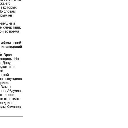
ажа его
 в которых
По словам
орым он
девушки и
м следствии,
ой во время
гибели своей
зал заседаний
,
е. Врач
женщины. Но
а-Дону,
ждается в
ее
нской
ыла вынуждена
принял
й Эльзы
роны Абдулла
ительное
не ответило
ва дела не
уллы Хамзаева