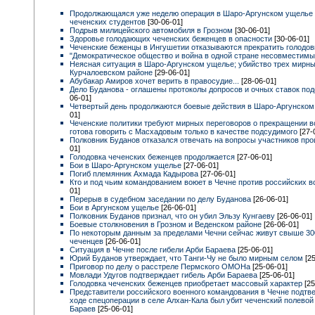
Продолжающаяся уже неделю операция в Шаро-Аргунском ущелье 
чеченских студентов
[30-06-01]
Подрыв милицейского автомобиля в Грозном
[30-06-01]
Здоровье голодающих чеченских беженцев в опасности
[30-06-01]
Чеченские беженцы в Ингушетии отказываются прекратить голодо
"Демократическое общество и война в одной стране несовместимы.
Неясная ситуация в Шаро-Аргунском ущелье; убийство трех мирны
Курчалоевском районе
[29-06-01]
Абубакар Амиров хочет верить в правосудие...
[28-06-01]
Дело Буданова - оглашены протоколы допросов и очных ставок по
06-01]
Четвертый день продолжаются боевые действия в Шаро-Аргунско
01]
Чеченские политики требуют мирных переговоров о прекращении в
готова говорить с Масхадовым только в качестве подсудимого
[27-
Полковник Буданов отказался отвечать на вопросы участников пр
01]
Голодовка чеченских беженцев продолжается
[27-06-01]
Бои в Шаро-Аргунском ущелье
[27-06-01]
Погиб племянник Ахмада Кадырова
[27-06-01]
Кто и под чьим командованием воюет в Чечне против российских 
01]
Перерыв в судебном заседании по делу Буданова
[26-06-01]
Бои в Аргунском ущелье
[26-06-01]
Полковник Буданов признал, что он убил Эльзу Кунгаеву
[26-06-01]
Боевые столкновения в Грозном и Веденском районе
[26-06-01]
По некоторым данным за пределами Чечни сейчас живут свыше 30
чеченцев
[26-06-01]
Ситуация в Чечне после гибели Арби Бараева
[25-06-01]
Юрий Буданов утверждает, что Танги-Чу не было мирным селом
[2
Приговор по делу о расстреле Пермского ОМОНа
[25-06-01]
Мовлади Удугов подтверждает гибель Арби Бараева
[25-06-01]
Голодовка чеченских беженцев приобретает массовый характер
[25
Представители российского военного командования в Чечне подтве
ходе спецоперации в селе Алхан-Кала был убит чеченский полевой
Бараев
[25-06-01]