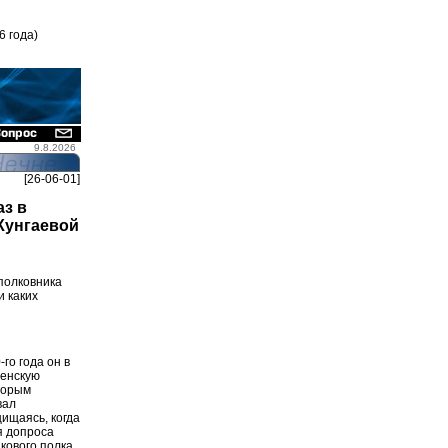
6 года)
9.8.2026
[26-06-01]
аз в
Кунгаевой
полковника
и каких
го года он в
ченскую
оторым
вал
ищаясь, когда
я допроса
кового полка