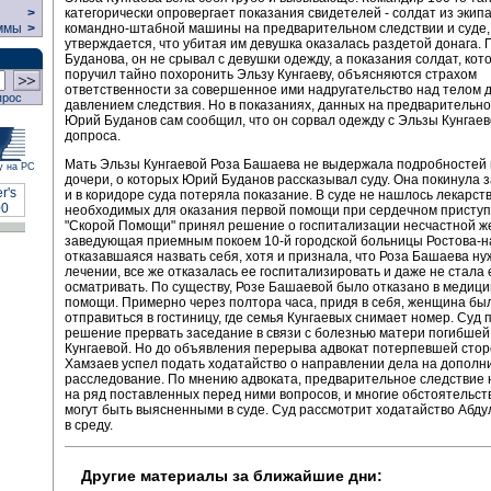
категорически опровергает показания свидетелей - солдат из экип
>
командно-штабной машины на предварительном следствии и суде,
ммы
>
утверждается, что убитая им девушка оказалась раздетой донага. 
Буданова, он не срывал с девушки одежду, а показания солдат, кот
поручил тайно похоронить Эльзу Кунгаеву, объясняются страхом
ответственности за совершенное ими надругательство над телом 
прос
давлением следствия. Но в показаниях, данных на предварительно
Юрий Буданов сам сообщил, что он сорвал одежду с Эльзы Кунгаев
допроса.
Мать Эльзы Кунгаевой Роза Башаева не выдержала подробностей 
у на РС
дочери, о которых Юрий Буданов рассказывал суду. Она покинула 
и в коридоре суда потеряла показание. В суде не нашлось лекарств
необходимых для оказания первой помощи при сердечном приступ
"Скорой Помощи" принял решение о госпитализации несчастной 
заведующая приемным покоем 10-й городской больницы Ростова-н
отказавшаяся назвать себя, хотя и признала, что Роза Башаева ну
лечении, все же отказалась ее госпитализировать и даже не стала 
осматривать. По существу, Розе Башаевой было отказано в медици
помощи. Примерно через полтора часа, придя в себя, женщина б
отправиться в гостиницу, где семья Кунгаевых снимает номер. Суд 
решение прервать заседание в связи с болезнью матери погибше
Кунгаевой. Но до объявления перерыва адвокат потерпевшей сто
Хамзаев успел подать ходатайство о направлении дела на дополн
расследование. По мнению адвоката, предварительное следствие 
на ряд поставленных перед ними вопросов, и многие обстоятельст
могут быть выясненными в суде. Суд рассмотрит ходатайство Абд
в среду.
Другие материалы за ближайшие дни: