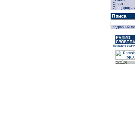
Спорт
Спецпрогра
подробный за
Поставьте ссылк