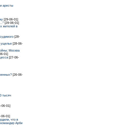
и аресты
вку
[29-06-01]
.."
[29-06-01]
х жителей в
дсудимого
[28-
м ущелье
[28-06-
ойны; Москва
06-01]
оцесса
[27-06-
военных?
[26-06-
0 тысяч
5-06-01]
-06-01]
рдили, что в
 командир Арби