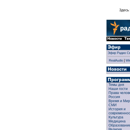
Здесь 
Эфир Радио С
|
RealAudio
Wi
Темы дня
Наши гости
Права чело
Россия
Время и Ми
СМИ
История и
современно
Культура
Медицина
Образован
Религия