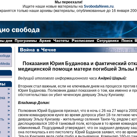
Мы переехали!
Ищите наши новые материалы на
SvobodaNews.ru
.
хранятся только наши архивы (материалы, опубликованные до 16 января 200
вобода
Показания Юрия Буданова и фактический отк
nMedia
медицинской помощи матери погибшей Эльзы 
Ведущий итогового информационного часа
Андрей Шарый:
Вторник стал важным, если не ключевым днем на процессе против 
>
Юрия Буданова. Полковник давал показания о том, как именно и пр
>
обстоятельствах он убил чеченскую девушку Эльзу Кунгаеву:
века
>
>
Владимир Долин:
р
>
Полковник Юрий Буданов признал, что в ночь с 26 на 27 марта 2000-
>
своем командирском кунге во время допроса убил 18-ти летнюю че
>
девушку Эльзу Кунгаеву - жительницу селения Танги-Чу, рядом с к
сть
>
дислоцировался 160-й танковый полк, которым в то время командо
>
обвиняемый. Подсудимый утверждает, что он задушил девушку защ
>
она потянулась к его пистолету. Юрий Буданов заявил, что во врем
ие
>
Эльза Кунгаева вела себя грубо и вызывающе. Командир 160-го тан
>