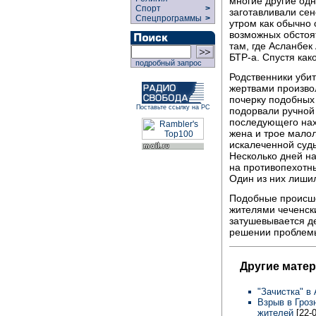
многие другие одн
Спорт
>
заготавливали сен
Спецпрограммы
>
утром как обычно 
возможных обстоят
там, где Асланбек
БТР-а. Спустя как
подробный запрос
Родственники убит
жертвами произво
почерку подобных 
Поставьте ссылку на РС
подорвали ручной 
последующего нах
жена и трое малол
искалеченной судь
Несколько дней на
на противопехотн
Один из них лишил
Подобные происше
жителями чеченск
затушевывается д
решении проблемы
Другие мате
"Зачистка" в
Взрыв в Гроз
жителей
[22-