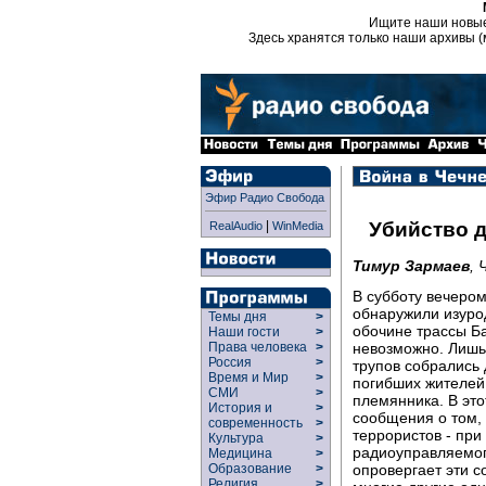
Ищите наши новы
Здесь хранятся только наши архивы (
Эфир Радио Свобода
|
Убийство д
RealAudio
WinMedia
Тимур Зармаев
, 
В субботу вечеро
обнаружили изуро
Темы дня
>
обочине трассы Б
Наши гости
>
невозможно. Лишь 
Права человека
>
Россия
>
трупов собрались 
Время и Мир
>
погибших жителей 
СМИ
>
племянника. В эт
История и
>
сообщения о том, 
современность
>
террористов - при
Культура
>
радиоуправляемог
Медицина
>
опровергает эти с
Образование
>
Религия
>