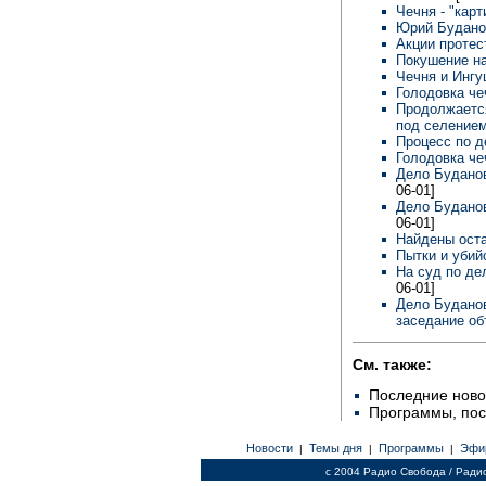
Чечня - "кар
Юрий Будано
Акции протес
Покушение н
Чечня и Ингу
Голодовка ч
Продолжаетс
под селение
Процесс по д
Голодовка ч
Дело Буданов
06-01]
Дело Буданов
06-01]
Найдены оста
Пытки и убий
На суд по де
06-01]
Дело Буданов
заседание о
См. также:
Последние ново
Программы, по
Новости
Темы дня
Программы
Эфи
|
|
|
c 2004 Радио Свобода / Ради