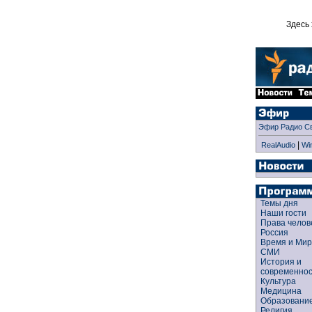
Здесь 
Эфир Радио С
|
RealAudio
Wi
Темы дня
Наши гости
Права чело
Россия
Время и Ми
СМИ
История и
современно
Культура
Медицина
Образован
Религия