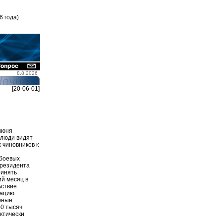
6 года)
8.8.2026
[20-06-01]
июня
 люди видят
 чиновников к
 боевых
президента
ринять
ий месяц в
ствие.
уацию
рные
50 тысяч
ктически