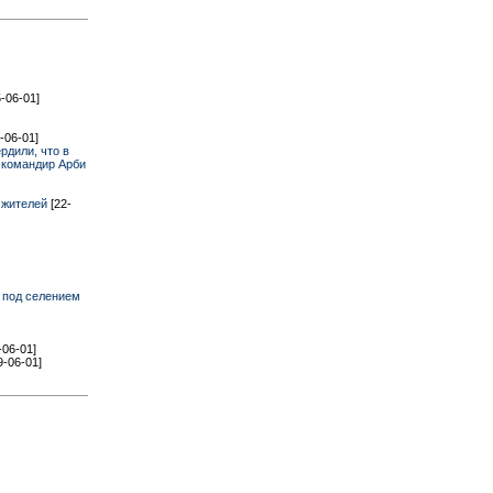
5-06-01]
-06-01]
рдили, что в
 командир Арби
х жителей
[22-
 под селением
-06-01]
9-06-01]