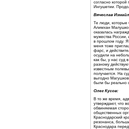
согласно которой
Ингушетии. Продо
Вячеслав Измайл
Те люди, которые
Алимхан Малушков
оказалась награж
мужества России, 
в прошлом году. Я
меня тоже приглаш
фарс, и действите
осудили на неболь
как бы, у нас суд 
разному действуют
известным полевым
получается. На су
выгодно Магушковы
были бы реально 
Олег Кусов:
В то же время, ад
утверждают, что в
обвиняемая сторо
общественных орг
Краснодарский кра
резонанса, больш
Краснодара перед