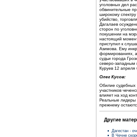
уголовных дел ра
обвинительные пр
широкому спектру
убийство, торговл
Дагалаев осужден
сторон по уголовн
покушении на мэра
настоящий момент
приступил к слуш
Азимова. Ему инк
формированиях, а 
судьи города Гро
северо-западным 
Куруев 12 апреля 
Олег Кусов:
Обилие судебных 
участников чечен
влияет на ход кон
Реальные лидеры 
прежнему остаютс
Другие мате
Дагестан - о
В Чечне скор