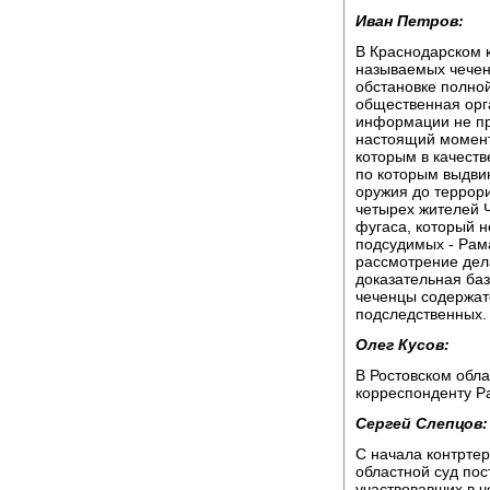
Иван Петров:
В Краснодарском 
называемых чечен
обстановке полно
общественная орга
информации не пр
настоящий момент 
которым в качеств
по которым выдвин
оружия до террор
четырех жителей 
фугаса, который н
подсудимых - Рам
рассмотрение дел
доказательная ба
чеченцы содержат
подследственных.
Олег Кусов:
В Ростовском обл
корреспонденту Р
Сергей Слепцов:
С начала контртер
областной суд пос
участвовавших в ч