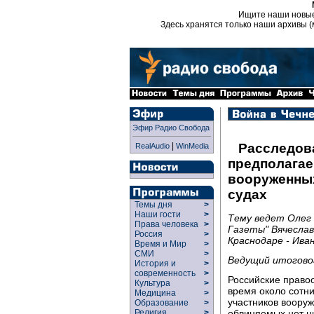
Ищите наши новы
Здесь хранятся только наши архивы (
Эфир Радио Свобода
|
Расследов
RealAudio
WinMedia
предполагае
вооруженны
судах
Темы дня
>
Наши гости
>
Тему ведет Олег 
Права человека
>
Газеты" Вячеслав
Россия
>
Краснодаре - Ива
Время и Мир
>
СМИ
>
Ведущий итогово
История и
>
современность
>
Российские право
Культура
>
время около сотн
Медицина
>
участников воору
Образование
>
обвиняемых нет ни
Религия
>