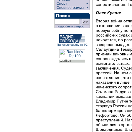
Спорт
>
сопротивления. Те
Спецпрограммы
>
Олег Кусов:
Вторая война отли
в отношении заде
подробный запрос
первую войну поч
российских судах 
находятся, по раз
завершенных дел 
Поставьте ссылку на РС
Салаутдина Темир
признан виновным 
сопровождались п
вымогательствах.
заключения. Суде
прессой. На нем 
впечатление, что 
наказании в лице
чеченского сопро
Салмана Радуева.
кампании выдавал
Владимир Путин т
структур России н
бандформирований
Лефортово. Он об
преступлений. На
обвинялся в орга
Шеварднадзе. Вла