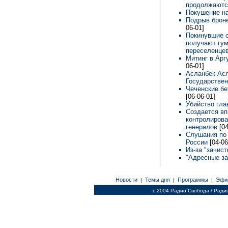
продолжают
Покушение н
Подрыв броне
06-01]
Покинувшие с
получают гу
переселенце
Митинг в Арг
06-01]
Асланбек Асл
Государстве
Чеченские б
[06-06-01]
Убийство гла
Создается вп
контролирова
генералов
[0
Слушания по 
России
[04-06
Из-за "зачис
"Адресные за
Новости
Темы дня
Программы
Эфи
|
|
|
c 2004 Радио Свобода / Ради