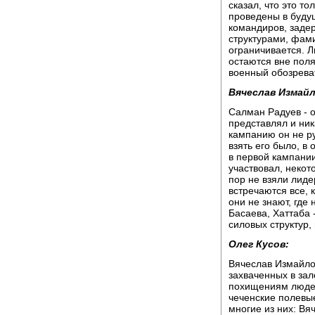
сказал, что это т
проведены в буду
командиров, заде
структурами, фам
ограничивается. 
остаются вне поля
военный обозрева
Вячеслав Измайл
Салман Радуев - о
представлял и ни
кампанию он не р
взять его было, в
в первой кампании
участвовал, некот
пор не взяли лиде
встречаются все, 
они не знают, где 
Басаева, Хаттаба 
силовых структур,
Олег Кусов:
Вячеслав Измайло
захваченных в зал
похищениям люде
чеченские полевы
многие из них: Вя