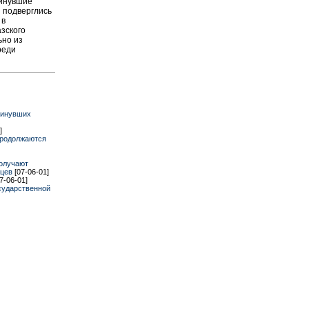
минувшие
и подверглись
 в
зского
ьно из
реди
минувших
]
продолжаются
получают
нцев
[07-06-01]
7-06-01]
сударственной