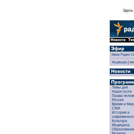
Здесь 
Эфир Радио С
|
RealAudio
Wi
Темы дня
Наши гости
Права чело
Россия
Время и Ми
СМИ
История и
современно
Культура
Медицина
Образован
Религия