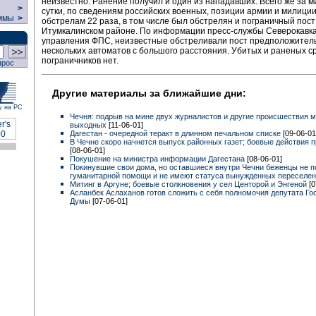
неизвестно. Ранение получил и один из нападавших. Всего же за 
>
сутки, по сведениям российских военных, позиции армии и милици
ммы
>
обстрелам 22 раза, в том числе был обстрелян и пограничный пост
Итумкалинском районе. По информации пресс-службы Северокавка
управления ФПС, неизвестные обстреливали пост предположител
нескольких автоматов с большого расстояния. Убитых и раненых с
пограничников нет.
прос
Другие материалы за ближайшие дни:
у на РС
Чечня: подрыв на мине двух журналистов и другие происшествия 
выходных
[11-06-01]
Дагестан - очередной теракт в длинном печальном списке
[09-06-01
В Чечне скоро начнется выпуск районных газет; боевые действия 
[08-06-01]
Покушение на министра информации Дагестана
[08-06-01]
Покинувшие свои дома, но оставшиеся внутри Чечни беженцы не 
гуманитарной помощи и не имеют статуса вынужденных переселе
Митинг в Аргуне; боевые столкновения у сел Центорой и Энгеной
[0
Асланбек Аслаханов готов сложить с себя полномочия депутата Го
Думы
[07-06-01]