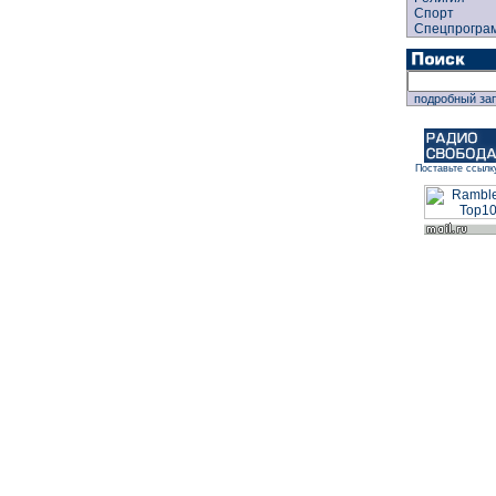
Спорт
Спецпрогра
подробный за
Поставьте ссылк