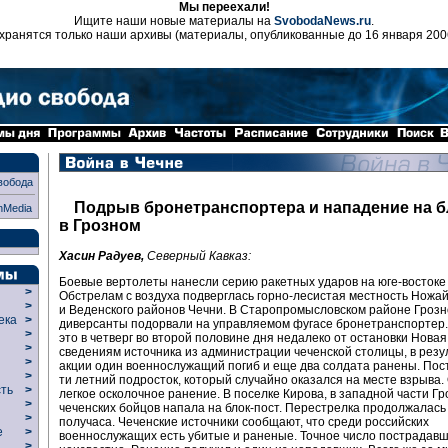
Мы переехали!
Ищите наши новые материалы на
SvobodaNews.ru
.
хранятся только наши архивы (материалы, опубликованные до 16 января 200
вобода
Подрыв бронетранспортера и нападение на б
nMedia
в Грозном
Хасин Радуев,
Северный Кавказ:
Боевые вертолеты нанесли серию ракетных ударов на юге-востоке
>
Обстрелам с воздуха подверглась горно-лесистая местность Ножа
>
и Веденского районов Чечни. В Старопромысловском районе Грозн
века
>
диверсанты подорвали на управляемом фугасе бронетранспортер
>
это в четверг во второй половине дня недалеко от остановки Новая
р
>
сведениям источника из администрации чеченской столицы, в резу
>
акции один военнослужащий погиб и еще два солдата ранены. Пост
>
ти летний подросток, который случайно оказался на месте взрыва.
сть
>
легкое осколочное ранение. В поселке Кирова, в западной части Гр
>
чеченских бойцов напала на блок-пост. Перестрелка продолжалась
>
получаса. Чеченские источники сообщают, что среди российских
ие
>
военнослужащих есть убитые и раненые. Точное число пострадав
>