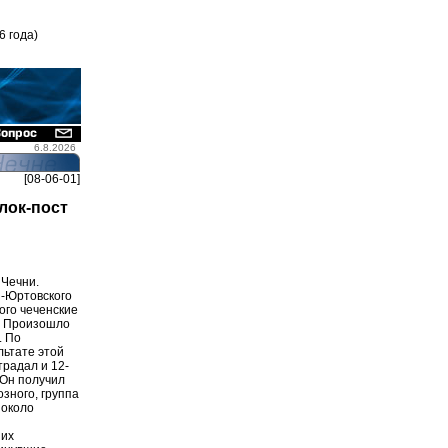
6 года)
6.8.2026
[08-06-01]
лок-пост
 Чечни.
й-Юртовского
ого чеченские
. Произошло
. По
льтате этой
радал и 12-
 Он получил
озного, группа
 около
ших