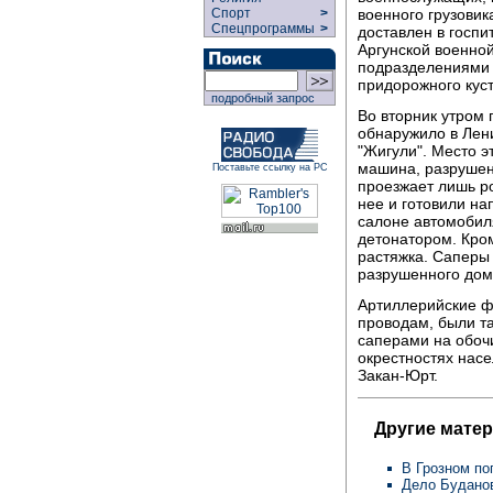
военного грузовик
Спорт
>
Спецпрограммы
>
доставлен в госпи
Аргунской военно
подразделениями 
придорожного кус
подробный запрос
Во вторник утром
обнаружило в Лен
"Жигули". Место э
машина, разрушен
Поставьте ссылку на РС
проезжает лишь р
нее и готовили на
салоне автомобил
детонатором. Кро
растяжка. Саперы
разрушенного дом
Артиллерийские ф
проводам, были т
саперами на обочи
окрестностях насе
Закан-Юрт.
Другие мате
В Грозном п
Дело Буданов