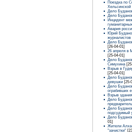
Поездка по 
Хельсинской
Дело Будано
Дело Буданов
Инцидент ме
гуманитарных
Авария росси
Юрий Буданов
журналистов
Дело Буданов
[26-04-01]
26 апреля в 
[25-04-01]
Дело Буданов
Симухина
[25
Взрыв в Гуде
[25-04-01]
Дело Буданов
девушки
[25-
Дело Буданов
ограбивших е
Взрыв здания
Дело Буданов
предварител
Дело Буданов
подсудимый 
Дело Буданов
01]
Жители Алхан
"зачистки"
[2