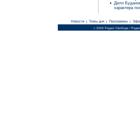
Дело Буданов
характера по
Новости
Темы дня
Программы
Эфи
|
|
|
c 2004 Радио Свобода / Ради