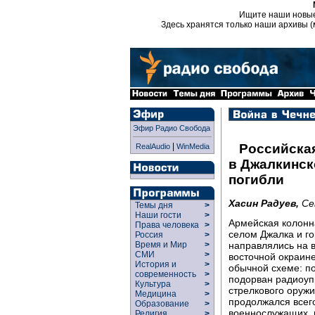
Ищите наши новы
Здесь хранятся только наши архивы (
Эфир Радио Свобода
|
Российская
RealAudio
WinMedia
в Джалкинск
погибли
Хасин Радуев,
Се
Темы дня
>
Наши гости
>
Армейская колонна
Права человека
>
селом Джалка и г
Россия
>
направлялись на 
Время и Мир
>
СМИ
>
восточной окраин
История и
>
обычной схеме: п
современность
>
подорван радиоупр
Культура
>
стрелкового оружи
Медицина
>
продолжался всего
Образование
>
военнослужащих, 
Религия
>