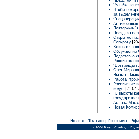
Предстоят в
"Улыбка гене
Чтобы похоро
за выделени
Спецоперация
Антивоенный 
Повторные "з
Поездка посл
Открытое пис
Сокурову
[20
Весна в чече
Обсуждение 
Подготовка с
России на по
"Возвращатьс
Олег Мироно
Имама Шами
Работа "трой
Российские в
ведут
[21-04-
"С высоты ка
государствен
Аслана Масх
Новая Комисс
Новости
Темы дня
Программы
Эфи
|
|
|
c 2004 Радио Свобода / Ради