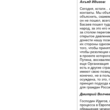
Ахъяд Идигов:
Сегодня, кстати..
контакты. Мы объя
объяснить, скажем
он не пошел, всего
Басаев пошел туда
народ, за это его
за столом перегов
открытое давление
донести нашу пози
их стороны однозн
того, чтобы приня
чтобы резолюции 
в проекте которог
Путина, восхваляю
еще Организация и
есть и другие стр
имеют свою позици
конечно, не в пол
осуждена, то это, 
принцип подхода 
для граждан Росси
Дмитрий Волчек
Господин Идигов, 
процесса в Европе
обращение чечен