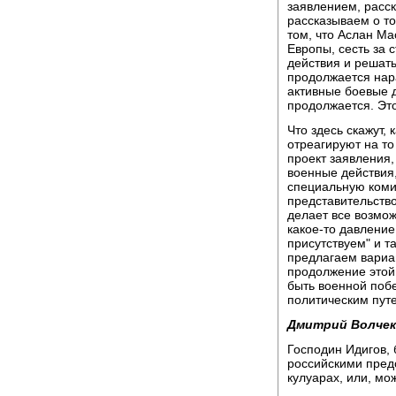
заявлением, расск
рассказываем о то
том, что Аслан Ма
Европы, сесть за 
действия и решать
продолжается нар
активные боевые 
продолжается. Эт
Что здесь скажут,
отреагируют на то
проект заявления,
военные действия,
специальную коми
представительство
делает все возмож
какое-то давление
присутствуем" и та
предлагаем вариа
продолжение этой 
быть военной поб
политическим путе
Дмитрий Волчек
Господин Идигов, 
российскими предс
кулуарах, или, мо