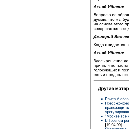
Ахъяд Идигов:
Вопрос о ее обращ
думаю, что мы буд
на основе этого п
совершается сего
Дмитрий Волчек
Когда ожидается 
Ахъяд Идигов:
Здесь решение дол
приняли по настоя
голосующих и поэ
есть и предположе
Другие матер
Раиса Аюбова
Пресс-конфер
правозащитни
урегулирован
"Москве все 
В Грозном ре
[19-04-00]