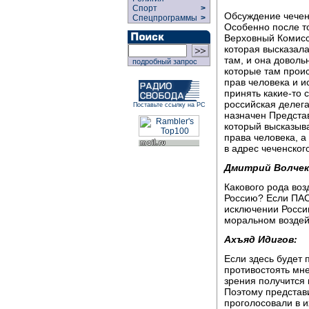
Спорт
>
Обсуждение чеченс
Спецпрограммы
>
Особенно после то
Верховный Комисс
которая высказала
там, и она доволь
подробный запрос
которые там проис
прав человека и и
принять какие-то 
российская делег
Поставьте ссылку на РС
назначен Предста
который высказыв
права человека, а
в адрес чеченского
Дмитрий Волчек
Какового рода воз
Россию? Если ПАС
исключении России
моральном воздей
Ахъяд Идигов:
Если здесь будет 
противостоять мне
зрения получится 
Поэтому представи
проголосовали в и