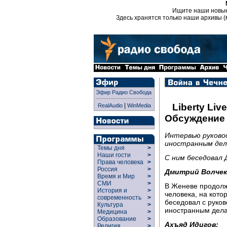
Ищите наши новы
Здесь хранятся только наши архивы (
Эфир Радио Свобода
|
Liberty Live
RealAudio
WinMedia
Обсуждение 
Интервью руково
иностранным дел
Темы дня
>
Наши гости
>
С ним беседовал 
Права человека
>
Россия
>
Дмитрий Волчек
Время и Мир
>
СМИ
>
В Женеве продолж
История и
>
человека, на кото
современность
>
беседовал с руков
Культура
>
иностранным дела
Медицина
>
Образование
>
Ахъяд Идигов:
Религия
>