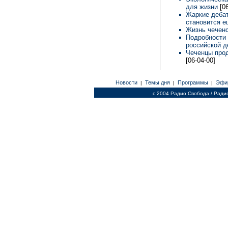
для жизни
[0
Жаркие деба
становится е
Жизнь чечен
Подробности 
российской д
Чеченцы прод
[06-04-00]
Новости
Темы дня
Программы
Эфи
|
|
|
c 2004 Радио Свобода / Ради