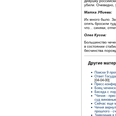
девушку российски
убили. Очевидно, 
Матха Убиева:
Их много было. За
опять бросили туд
что... синяки, отпе
Олег Кусов:
Большинство чечен
в состоянии стаби
бесчинства порож
Другие матер
Поиски 9 пр
Ответ Госуда
[04-04-00]
Пресс-конфе
Боец чеченс
Беседа с ло
"Чечня - пре
суд виновные
Сейчас еще м
Чечня вернул
прошлого - с
Заявления в 