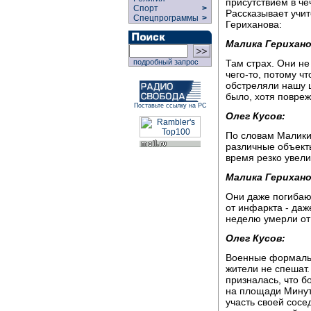
присутствием в че
Спорт
>
Рассказывает учи
Спецпрограммы
>
Гериханова:
Малика Герихано
Там страх. Они н
подробный запрос
чего-то, потому ч
обстреляли нашу ш
было, хотя повреж
Поставьте ссылку на РС
Олег Кусов:
По словам Малики
различные объект
время резко увели
Малика Герихано
Они даже погибают
от инфаркта - даж
неделю умерли от
Олег Кусов:
Военные формальн
жители не спешат.
призналась, что бо
на площади Минут
участь своей сосе