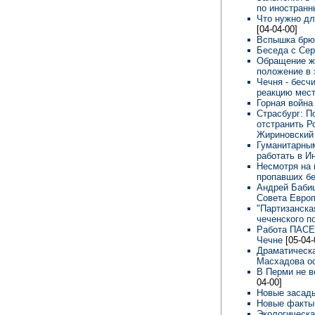
по иностранн
Что нужно дл
[04-04-00]
Вспышка брю
Беседа с Се
Обращение жи
положение в 
Чечня - бесч
реакцию мест
Горная война
Страсбург: П
отстранить Р
Жириновский 
Гуманитарным
работать в И
Несмотря на
пропавших бе
Андрей Бабиц
Совета Евро
"Партизанска
чеченского п
Работа ПАСЕ 
Чечне
[05-04-
Драматическ
Масхадова ос
В Перми не в
04-00]
Новые засад
Новые факты
Экологическа