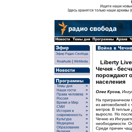
Ищите наши новы
Здесь хранятся только наши архивы (
Эфир Радио Свобода
|
Liberty Live
RealAudio
WinMedia
Чечня - бес
порождают о
населения
Темы дня
>
Наши гости
>
Олег Кусов,
Ингу
Права человека
>
Россия
>
На приграничном б
Время и Мир
>
из автомобилей с
СМИ
>
метров. В теплые
История и
>
выросло. Но после
современность
>
Чечню из Ингушет
Культура
>
необходимости. Ос
Медицина
>
Образование
>
Среди причин чащ
Религия
>