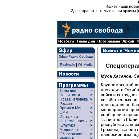
Ищите наши новы
Здесь хранятся только наши архивы (
Эфир Радио Свобода
|
Спецопера
RealAudio
WinMedia
Муса Хасанов,
Се
Крупномасштабная
проходит в Октябр
Темы дня
>
войск и сотрудник
Наши гости
>
хозяйственных по
Права человека
>
Россия
>
проводится по ба
Время и Мир
>
мероприятия пров
СМИ
>
сообщению пресс-
История и
>
"зачисток" в Шал
современность
>
республики задерж
Культура
>
Грозном, все они 
Медицина
>
диверсионным под
Образование
>
Религия
>