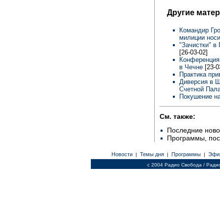
Другие мате
Командир Гро
милиции нос
"Зачистки" в
[26-03-02]
Конференция 
в Чечне
[23-0
Практика при
Диверсия в Ш
Счетной Пал
Покушение н
См. также:
Последние ново
Программы, по
Новости
Темы дня
Программы
Эфи
|
|
|
c 2004 Радио Свобода / Ради