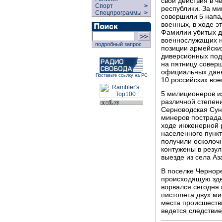
свои действия в ч
Спорт
>
республики. За ми
Спецпрограммы
>
совершили 5 напа
военных, в ходе э
Фамилии убитых д
военнослужащих н
подробный запрос
позиции армейских
диверсионных под
на пятницу соверш
официальных данн
Поставьте ссылку на РС
10 российских во
5 милиционеров и
различной степени
Серноводская Сунж
минеров пострада
ходе инженерной р
населенного пункт
получили осколоч
контужены в резу
выезде из села А
В поселке Чернор
происходящую зде
ворвался сегодня 
пистолета двух м
места происшеств
ведется следствие